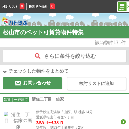
0
0
検討リスト
最近見た物件
松山市のペット可賃貸物件特集
該当物件
171
件
さらに条件を絞り込む
チェックした物件をまとめて
お問い合わせ
検討リストに追加
清住二丁目 借家
賃貸｜一戸建て
伊予鉄道高浜線「山西」駅 徒歩14分
愛媛県松山市清住２丁目
3.8
万円～
4.3
万円
築年数：築53年｜募集中：
2
室