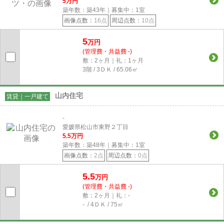
5
万円
築年数：築43年｜募集中：
1
室
画像点数：
16点
周辺点数：
10点
5
万円
(管理費・共益費 -)
敷：2ヶ月｜礼：1ヶ月
3階 / 3ＤＫ / 65.06㎡
山内住宅
賃貸｜一戸建て
-
愛媛県松山市東野２丁目
5.5
万円
築年数：築48年｜募集中：
1
室
画像点数：
2点
周辺点数：
0点
5.5
万円
(管理費・共益費 -)
敷：2ヶ月｜礼：-
- / 4ＤＫ / 75㎡