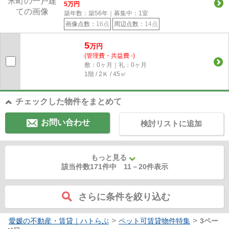
5
万円
築年数：築56年｜募集中：
1
室
画像点数：
16点
周辺点数：
14点
5
万円
(管理費・共益費 -)
敷：0ヶ月｜礼：0ヶ月
1階 / 2Ｋ / 45㎡
チェックした物件をまとめて
お問い合わせ
検討リストに追加
もっと見る
該当件数171件中
11
－
20
件表示
さらに条件を絞り込む
>
>
愛媛の不動産・賃貸｜ハトらぶ
ペット可賃貸物件特集
3ペー