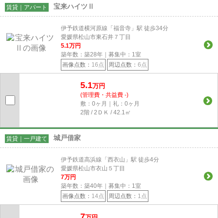
宝来ハイツⅡ
賃貸｜アパート
伊予鉄道横河原線「福音寺」駅 徒歩34分
愛媛県松山市東石井７丁目
5.1
万円
築年数：築28年｜募集中：
1
室
画像点数：
16点
周辺点数：
6点
5.1
万円
(管理費・共益費 -)
敷：0ヶ月｜礼：0ヶ月
2階 / 2ＤＫ / 42.1㎡
城戸借家
賃貸｜一戸建て
伊予鉄道高浜線「西衣山」駅 徒歩4分
愛媛県松山市衣山５丁目
7
万円
築年数：築40年｜募集中：
1
室
画像点数：
14点
周辺点数：
1点
7
万円