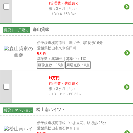
(管理費・共益費 -)
敷：3ヶ月｜礼：-
- / 3ＤＫ / 58.8㎡
森山貸家
賃貸｜一戸建て
伊予鉄道横河原線「鷹ノ子」駅 徒歩16分
愛媛県松山市久米窪田町
6
万円
築年数：築39年｜募集中：
1
室
画像点数：
15点
周辺点数：
0点
6
万円
(管理費・共益費 -)
敷：3ヶ月｜礼：-
- / 3ＬＤＫ / 80.32㎡
松山南ハイツ・
賃貸｜マンション
伊予鉄道横河原線「いよ立花」駅 徒歩25分
愛媛県松山市西石井６丁目