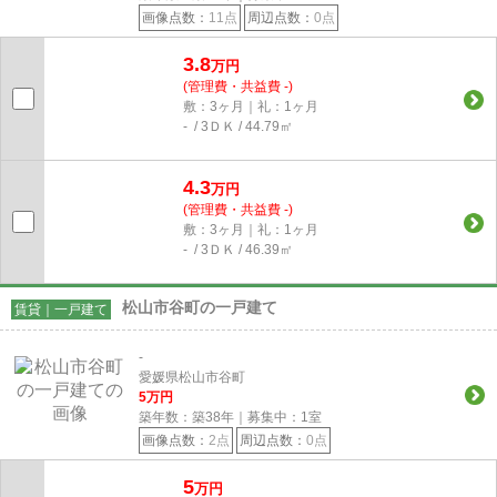
画像点数：
11点
周辺点数：
0点
3.8
万円
(管理費・共益費 -)
敷：3ヶ月｜礼：1ヶ月
- / 3ＤＫ / 44.79㎡
4.3
万円
(管理費・共益費 -)
敷：3ヶ月｜礼：1ヶ月
- / 3ＤＫ / 46.39㎡
松山市谷町の一戸建て
賃貸｜一戸建て
-
愛媛県松山市谷町
5
万円
築年数：築38年｜募集中：
1
室
画像点数：
2点
周辺点数：
0点
5
万円