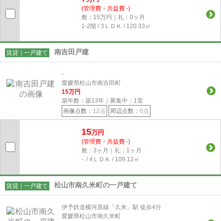
(管理費・共益費 -)
敷：15万円｜礼：0ヶ月
1-2階 / 3ＬＤＫ / 120.33㎡
南吉田戸建
賃貸｜一戸建て
-
愛媛県松山市南吉田町
15
万円
築年数：築13年｜募集中：
1
室
画像点数：
12点
周辺点数：
0点
15
万円
(管理費・共益費 -)
敷：3ヶ月｜礼：1ヶ月
- / 4ＬＤＫ / 109.12㎡
松山市南久米町の一戸建て
賃貸｜一戸建て
伊予鉄道横河原線「久米」駅 徒歩4分
愛媛県松山市南久米町