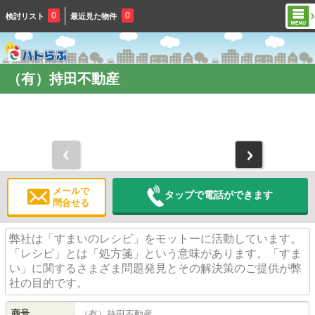
0
0
検討リスト
最近見た物件
（有）持田不動産
メールで
タップで電話ができます
問合せる
弊社は「すまいのレシピ」をモットーに活動しています。
「レシピ」とは「処方箋」という意味があります。「すま
い」に関するさまざま問題発見とその解決策のご提供が弊
社の目的です。
商号
（有）持田不動産