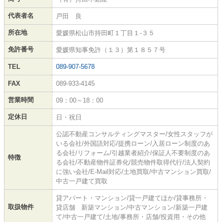
代表者名
戸田 良
所在地
愛媛県松山市持田町１丁目１-３５
免許番号
愛媛県知事免許（１３）第１８５７号
TEL
089-907-5678
FAX
089-933-4145
営業時間
09：00～18：00
定休日
日・祝日
公認不動産コンサルティングマスター/女性スタッフが
いる会社/外国語対応/提携ローン/入居ローン制度のあ
る会社/リフォーム/引越業者紹介/保証人不要制度のあ
特徴
る会社/不動産物件証券化/競売物件取得代行/法人契約
に強い会社/E-Mail対応/土地買取/中古マンション買取/
中古一戸建て買取
貸アパート・マンション/貸一戸建てほか/貸事務所・
取扱物件
貸店舗 新築マンション/中古マンション/新築一戸建
て/中古一戸建て/土地/事務所・店舗/投資用・その他