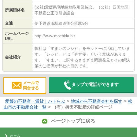
(公社)愛媛県宅地建物取引業協会、（公社）四国地区
所属団体名
不動産公正取引協議会
交通
伊予鉄道市駅線道後公園駅9分
ホームページ
http://www.mochida.biz
URL
弊社は「すまいのレシピ」をモットーに活動していま
す。「レシピ」とは「処方箋」という意味がありま
会社紹介
す。「すまい」に関するさまざま問題発見とその解決
策のご提供が弊社の目的です。
メールで
タップで電話ができます
問合せる
>
>
愛媛の不動産・賃貸｜ハトらぶ
地域から不動産会社を探す
松
>
山市の不動産会社一覧
（有）持田不動産の詳細ページ
ページトップに戻る
ホーム