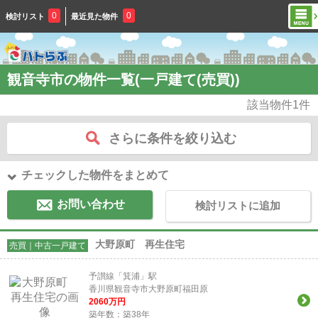
0
0
検討リスト
最近見た物件
観音寺市の物件一覧(一戸建て(売買))
該当物件
1
件
さらに条件を絞り込む
チェックした物件をまとめて
お問い合わせ
検討リストに追加
大野原町 再生住宅
売買｜中古一戸建て
予讃線「箕浦」駅
香川県観音寺市大野原町福田原
2060
万円
築年数：築38年