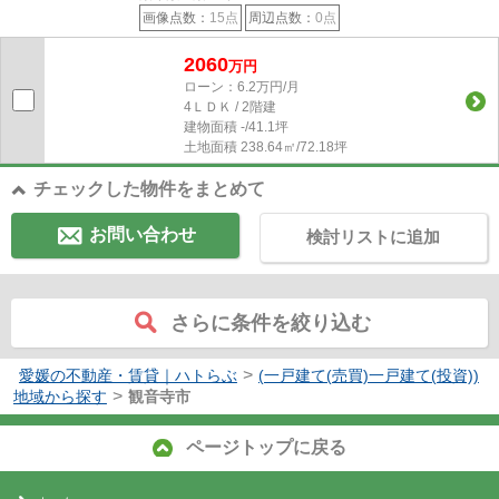
画像点数：
15点
周辺点数：
0点
2060
万円
ローン：6.2万円/月
4ＬＤＫ / 2階建
建物面積
-/41.1坪
土地面積
238.64㎡/72.18坪
チェックした物件をまとめて
お問い合わせ
検討リストに追加
さらに条件を絞り込む
>
愛媛の不動産・賃貸｜ハトらぶ
(一戸建て(売買)一戸建て(投資))
>
地域から探す
観音寺市
ページトップに戻る