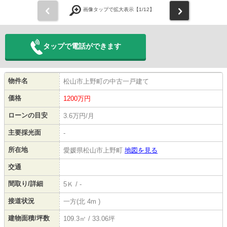
前
次
画像タップで拡大表示【
1
/12】
タップで電話ができます
物件名
松山市上野町の中古一戸建て
価格
1200
万円
ローンの目安
3.6万円/月
主要採光面
-
所在地
愛媛県松山市上野町
地図を見る
交通
間取り/詳細
5Ｋ / -
接道状況
一方(北 4m )
建物面積/坪数
109.3㎡ / 33.06坪