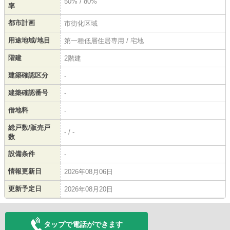
50% / 80%
率
都市計画
市街化区域
用途地域/地目
第一種低層住居専用 / 宅地
階建
2階建
建築確認区分
-
建築確認番号
-
借地料
-
総戸数/販売戸
- / -
数
設備条件
-
情報更新日
2026年08月06日
更新予定日
2026年08月20日
タップで電話ができます