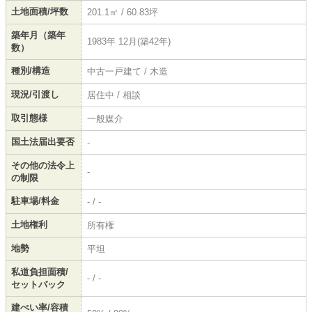
土地面積/坪数
201.1㎡ / 60.83坪
築年月（築年
1983年 12月(築42年)
数）
種別/構造
中古一戸建て / 木造
現況/引渡し
居住中 / 相談
取引態様
一般媒介
国土法届出要否
-
その他の法令上
-
の制限
駐車場/料金
- / -
土地権利
所有権
地勢
平坦
私道負担面積/
- / -
セットバック
建ぺい率/容積