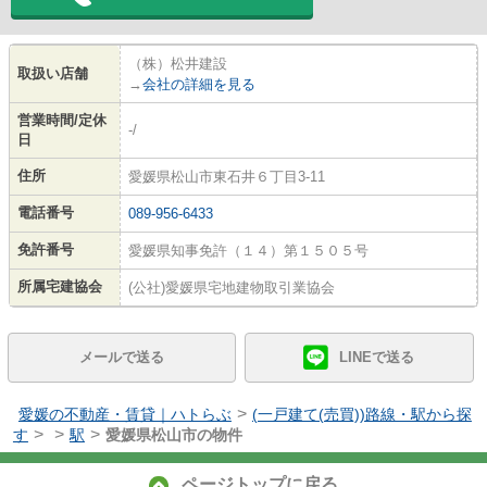
（株）松井建設
取扱い店舗
→
会社の詳細を見る
営業時間/定休
-/
日
住所
愛媛県松山市東石井６丁目3-11
電話番号
089-956-6433
免許番号
愛媛県知事免許（１４）第１５０５号
所属宅建協会
(公社)愛媛県宅地建物取引業協会
メールで送る
LINEで送る
>
愛媛の不動産・賃貸｜ハトらぶ
(一戸建て(売買))路線・駅から探
>
>
>
す
駅
愛媛県松山市の物件
ページトップに戻る