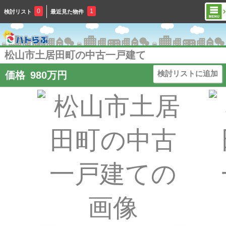
0
1
検討リスト
最近見た物件
松山市土居田町の中古一戸建て
検討リストに追加
価格
980
万円