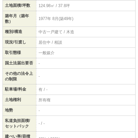
土地面積/坪数
124.98㎡ / 37.8坪
築年月（築年
1977年 8月(築49年)
数）
種別/構造
中古一戸建て / 木造
現況/引渡し
居住中 / 相談
取引態様
一般媒介
国土法届出要否
-
その他の法令上
-
の制限
駐車場/料金
有 / -
土地権利
所有権
地勢
-
私道負担面積/
- / -
セットバック
建ぺい率/容積