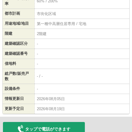
60% / 200%
率
都市計画
市街化区域
用途地域/地目
第一種中高層住居専用 / 宅地
階建
2階建
建築確認区分
-
建築確認番号
-
借地料
-
総戸数/販売戸
- / -
数
設備条件
-
情報更新日
2026年08月05日
更新予定日
2026年08月19日
タップで電話ができます