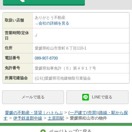
ありがとう不動産
取扱い店舗
→
会社の詳細を見る
営業時間/定休
-/
日
住所
愛媛県松山市萱町６丁目110-1
電話番号
089-907-8700
免許番号
愛媛県知事免許（５）第４９１７号
所属宅建協会
(公社)愛媛県宅地建物取引業協会
メールで送る
LINEで送る
>
愛媛の不動産・賃貸｜ハトらぶ
(一戸建て(売買))路線・駅から探
>
>
>
す
伊予鉄道郡中線
土居田駅
愛媛県松山市の物件
ページトップに戻る