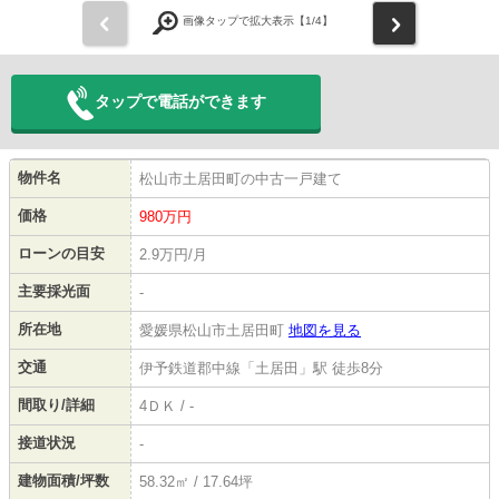
前
次
画像タップで拡大表示【
1
/4】
タップで電話ができます
物件名
松山市土居田町の中古一戸建て
価格
980
万円
ローンの目安
2.9万円/月
主要採光面
-
所在地
愛媛県松山市土居田町
地図を見る
交通
伊予鉄道郡中線「土居田」駅 徒歩8分
間取り/詳細
4ＤＫ / -
接道状況
-
建物面積/坪数
58.32㎡ / 17.64坪