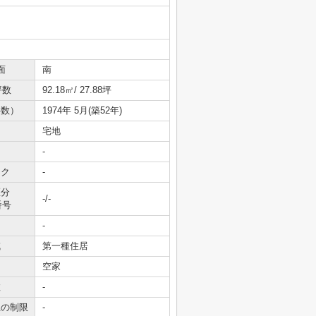
面
南
坪数
92.18㎡/ 27.88坪
年数）
1974年 5月(築52年)
宅地
-
ック
-
区分
-/-
番号
-
域
第一種住居
空家
数
-
上の制限
-