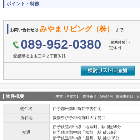
ポイント・特徴
-
みやまリビング（株）
お問い合わせは
まで
089-952-0380
-
定休日:
愛媛県松山市三津２丁目3-11
物件概要
【中古一戸建て】 物件番号：5991476 情報更新日：202
物件名
伊予郡松前町筒井中古住宅
所在地
愛媛県伊予郡松前町大字筒井
伊予鉄道郡中線「地蔵町」駅 徒歩9分
交通
伊予鉄道郡中線「松前」駅 徒歩9分
伊予鉄道郡中線「新川」駅 徒歩18分