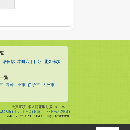
期
-
覧
土居田駅
本町六丁目駅
北久米駅
一覧
市
四国中央市
伊予市
大洲市
免責事項
|
個人情報取り扱いについて
AS.(大阪)
｜
ハトらぶ(兵庫)
｜
ハトらぶ(滋賀)
ME TAKKEN RYUTSU KIKO all right reserved.