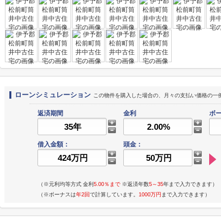
ローンシミュレーション
この物件を購入した場合の、月々の支払い価格の一
返済期間
金利
ボー
借入金額：
頭金：
（※元利均等方式 金利
5.00％まで
※返済年数
5～35
年まで入力できます）
（※ボーナスは
年2回
で計算しています。
1000万円
まで入力できます）