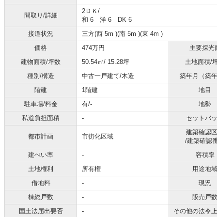
2ＤＫ/
間取り/詳細
和 6 洋 6 DK 6
接道状況
三方(西 5m )(南 5m )(東 4m )
価格
474万円
主要採光
建物面積/坪数
50.54㎡/ 15.28坪
土地面積/
種別/構造
中古一戸建て/木造
築年月（築
階建
1階建
地目
駐車場/料金
有/-
地勢
私道負担面積
-
セットバ
建築確認
都市計画
市街化区域
/建築確認
建ぺい率
-
容積率
土地権利
所有権
用途地
借地料
-
現況
棟総戸数
-
販売戸
国土法届出要否
-
その他の法令