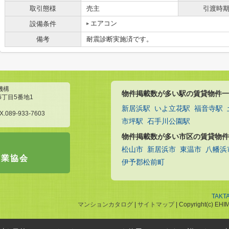
取引態様
売主
引渡時
エアコン
設備条件
備考
耐震診断実施済です。
機構
物件掲載数が多い駅の賃貸物件一
6丁目5番地1
新居浜駅
いよ立花駅
福音寺駅
X.089-933-7603
市坪駅
石手川公園駅
物件掲載数が多い市区の賃貸物件
松山市
新居浜市
東温市
八幡浜
引業協会
伊予郡松前町
TAKT
マンションカタログ
|
サイトマップ
| Copyright(c) EHI