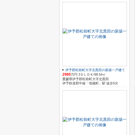
伊予郡松前町大字北黒田の新築一戸建て
2980
万円 3ＳＬＤＫ/98.54㎡
愛媛県伊予郡松前町大字北黒田
伊予鉄道郡中線「地蔵町」駅 徒歩5分