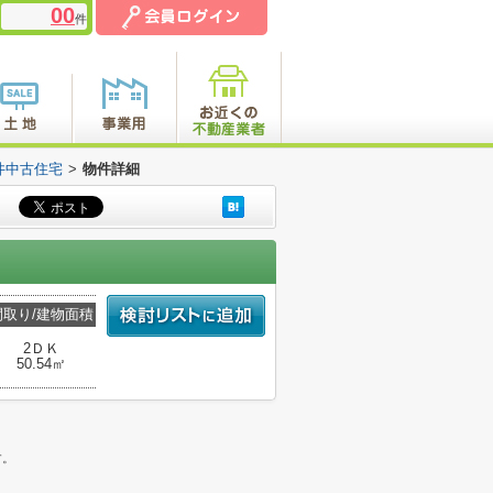
00
件
井中古住宅
>
物件詳細
間取り/建物面積
2ＤＫ
50.54㎡
。
す。