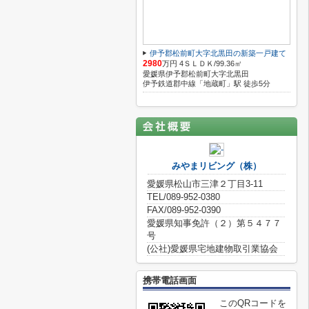
伊予郡松前町大字北黒田の新築一戸建て
2980
万円 4ＳＬＤＫ/99.36㎡
愛媛県伊予郡松前町大字北黒田
伊予鉄道郡中線「地蔵町」駅 徒歩5分
みやまリビング（株）
愛媛県松山市三津２丁目3-11
TEL/089-952-0380
FAX/089-952-0390
愛媛県知事免許（２）第５４７７
号
(公社)愛媛県宅地建物取引業協会
携帯電話画面
このQRコードを