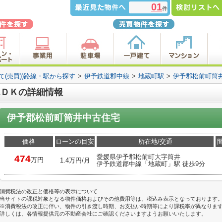
01
件
て(売買))路線・駅から探す
>
伊予鉄道郡中線
>
地蔵町駅
>
伊予郡松前町筒
2ＤＫの詳細情報
伊予郡松前町筒井中古住宅
価格
ローンの目安
所在地/交通
愛媛県伊予郡松前町大字筒井
474
万円
1.4万円/月
伊予鉄道郡中線「地蔵町」駅 徒歩9分
消費税法の改正と価格等の表示について
当サイトの課税対象となる物件価格およびその他費用等は、税込み表示となっております
※消費税法の改正に伴い、物件の引き渡し時期、お支払い時期等により課税率が異なりま
詳しくは、各情報提供元の不動産会社にご確認くださいますようお願いいたします。