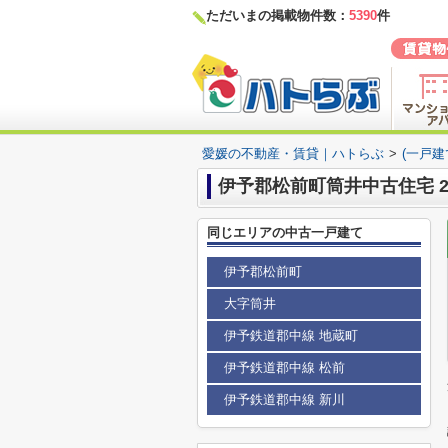
ただいまの掲載物件数：
5390
件
愛媛の不動産・賃貸｜ハトらぶ
>
(一戸建
伊予郡松前町筒井中古住宅 
同じエリアの中古一戸建て
伊予郡松前町
大字筒井
伊予鉄道郡中線 地蔵町
伊予鉄道郡中線 松前
伊予鉄道郡中線 新川