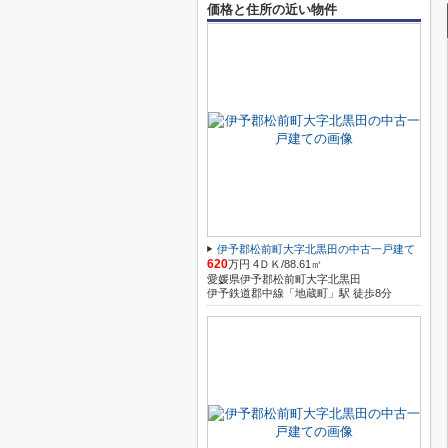
価格と住所の近い物件
伊予郡松前町大字北黒田の中古一戸建て
620
万円 4ＤＫ/88.61㎡
愛媛県伊予郡松前町大字北黒田
伊予鉄道郡中線「地蔵町」駅 徒歩8分