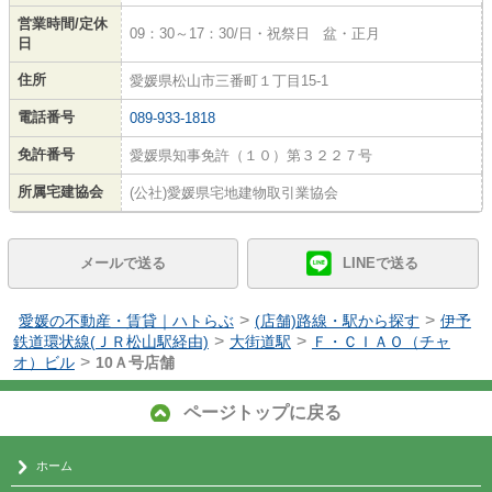
営業時間/定休
09：30～17：30/日・祝祭日 盆・正月
日
住所
愛媛県松山市三番町１丁目15-1
電話番号
089-933-1818
免許番号
愛媛県知事免許（１０）第３２２７号
所属宅建協会
(公社)愛媛県宅地建物取引業協会
メールで送る
LINEで送る
>
>
愛媛の不動産・賃貸｜ハトらぶ
(店舗)路線・駅から探す
伊予
>
>
鉄道環状線(ＪＲ松山駅経由)
大街道駅
Ｆ・ＣＩＡＯ（チャ
>
オ）ビル
10Ａ号店舗
ページトップに戻る
ホーム