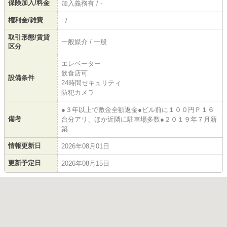
保険加入/料金
加入義務有 / -
権利金/雑費
- / -
取引形態/賃貸
一般媒介 / 一般
区分
エレベーター
飲食店可
設備条件
24時間セキュリティ
防犯カメラ
●３年以上で敷金全額返金●ビル前に１００円Ｐ１６
備考
台分アリ、ほか近隣に駐車場多数●２０１９年７月新
築
情報更新日
2026年08月01日
更新予定日
2026年08月15日