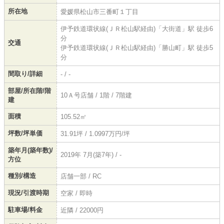
所在地
愛媛県松山市三番町１丁目
伊予鉄道環状線(ＪＲ松山駅経由)「大街道」駅 徒歩6
分
交通
伊予鉄道環状線(ＪＲ松山駅経由)「勝山町」駅 徒歩5
分
間取り/詳細
- / -
部屋/所在階/階
10Ａ号店舗 / 1階 / 7階建
建
面積
105.52㎡
坪数/坪単価
31.91坪 / 1.0997万円/坪
築年月(築年数)/
2019年 7月(築7年) / -
方位
種別/構造
店舗一部 / RC
現況/引渡時期
空家 / 即時
駐車場/料金
近隣 / 22000円