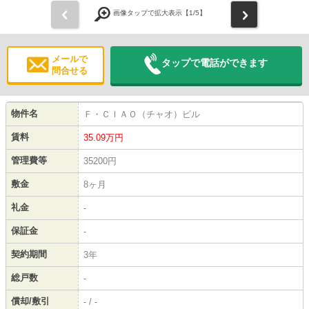
前
次
画像タップで拡大表示【
1
/5】
メールで
タップで電話ができます
問合せる
物件名
Ｆ・ＣＩＡＯ（チャオ）ビル
賃料
35.09
万円
管理費等
35200円
敷金
8ヶ月
礼金
-
保証金
-
契約期間
3年
総戸数
-
償却/敷引
- / -