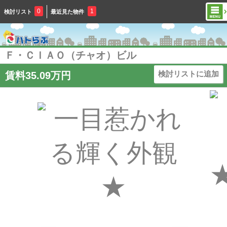
0
1
検討リスト
最近見た物件
Ｆ・ＣＩＡＯ（チャオ）ビル
検討リストに追加
賃料35.09万円