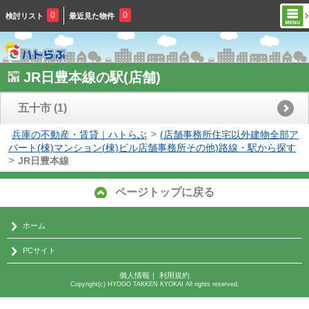
0
0
検討リスト
最近見た物件
JR日豊本線の駅(店舗)
五十市
(1)
>
兵庫の不動産・賃貸｜ハトらぶ
(店舗事務所住宅以外建物全部ア
パート(棟)マンション(棟)ビル店舗事務所その他)路線・駅から探す
>
JR日豊本線
ページトップに戻る
ホーム
PCサイト
個人情報
｜
利用規約
Copyright(c) HYOGO TAKKEN KYOKAI All rights reserved.