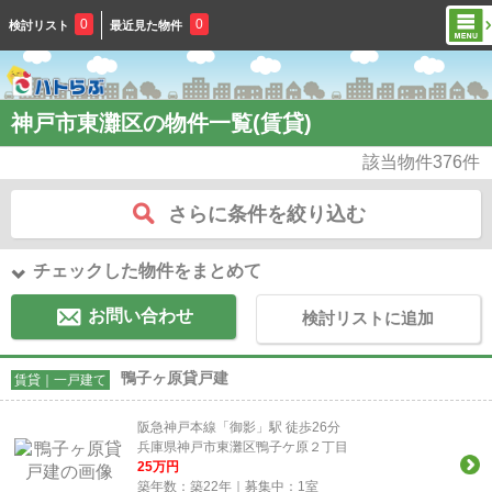
0
0
検討リスト
最近見た物件
神戸市東灘区の物件一覧(賃貸)
該当物件
376
件
さらに条件を絞り込む
チェックした物件をまとめて
お問い合わせ
検討リストに追加
鴨子ヶ原貸戸建
賃貸｜一戸建て
阪急神戸本線「御影」駅 徒歩26分
兵庫県神戸市東灘区鴨子ケ原２丁目
25
万円
築年数：築22年｜募集中：
1
室