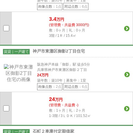
築年数：築31年｜募集中：
1
室
画像点数：
1点
周辺点数：
6点
3.4
万円
(管理費・共益費 3000円)
敷：0ヶ月｜礼：0ヶ月
3階 / 1Ｒ / 15.4㎡
神戸市東灘区御影2丁目住宅
賃貸｜一戸建て
阪急神戸本線「御影」駅 徒歩5分
兵庫県神戸市東灘区御影２丁目
24
万円
築年数：築10年｜募集中：
1
室
画像点数：
2点
周辺点数：
6点
24
万円
(管理費・共益費 -)
敷：1ヶ月｜礼：2ヶ月
1-3階 / 3ＬＤＫ / 101.52㎡
石町２車庫付定期借家
賃貸｜一戸建て