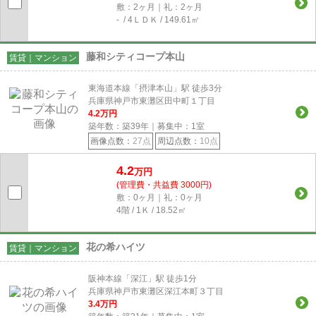
敷：2ヶ月｜礼：2ヶ月
- / 4ＬＤＫ / 149.61㎡
藤和シティコープ本山
賃貸｜マンション
東海道本線「摂津本山」駅 徒歩3分
兵庫県神戸市東灘区田中町１丁目
4.2
万円
築年数：築39年｜募集中：
1
室
画像点数：
27点
周辺点数：
10点
4.2
万円
(管理費・共益費 3000円)
敷：0ヶ月｜礼：0ヶ月
4階 / 1Ｋ / 18.52㎡
花の希ハイツ
賃貸｜マンション
阪神本線「深江」駅 徒歩1分
兵庫県神戸市東灘区深江本町３丁目
3.4
万円