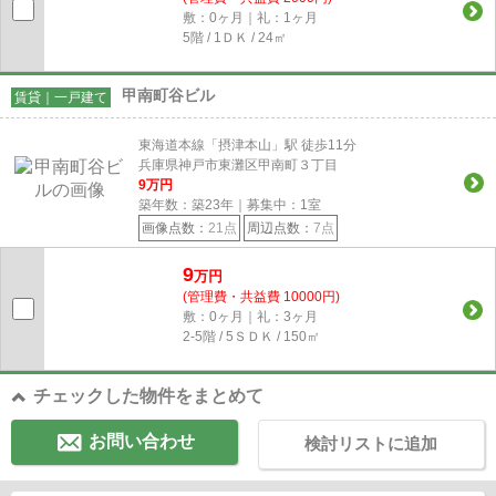
敷：0ヶ月｜礼：1ヶ月
5階 / 1ＤＫ / 24㎡
甲南町谷ビル
賃貸｜一戸建て
東海道本線「摂津本山」駅 徒歩11分
兵庫県神戸市東灘区甲南町３丁目
9
万円
築年数：築23年｜募集中：
1
室
画像点数：
21点
周辺点数：
7点
9
万円
(管理費・共益費 10000円)
敷：0ヶ月｜礼：3ヶ月
2-5階 / 5ＳＤＫ / 150㎡
チェックした物件をまとめて
お問い合わせ
検討リストに追加