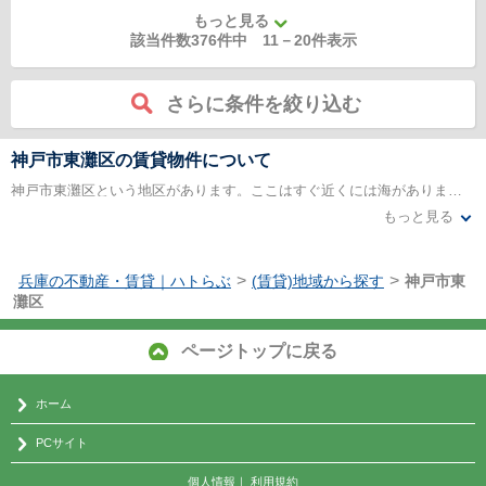
もっと見る
該当件数376件中
11
－
20
件表示
さらに条件を絞り込む
神戸市東灘区の賃貸物件について
神戸市東灘区という地区があります。ここはすぐ近くには海がありまして、景色も最高の地域となっています。海のかおりも漂うところですし、自然もあり、とても快適に過ごすことができる地域であると言えます。このエリアですと、路線も充実しておりますし、さらには近くには飛行場もあります。ですから、遠方に出かける際にもとても利便性の良い暮らしやすい環境であると言えます。神戸市東灘区周辺には多くの賃貸物件もあります。
もっと見る
この地域にあります賃貸物件ですが、マンションタイプのものもありますし、アパートタイプのものもあります。どちらも新しいところもあれば、それなりに築年数が経っているところもあります。新築の物件であったとしても、とてもリーズナブルな価格で家賃設定されているところが多いです。マンションであっても、3万円程度の家賃で、満足できるつくりの家に住むことができるのです。グルメの街でもありますし、魅力的な暮らしができます。
>
>
兵庫の不動産・賃貸｜ハトらぶ
(賃貸)地域から探す
神戸市東
灘区
ページトップに戻る
ホーム
PCサイト
個人情報
｜
利用規約