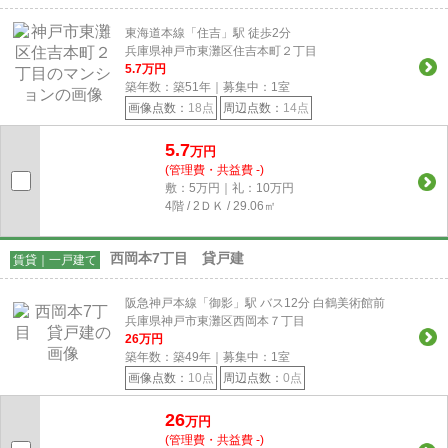
東海道本線「住吉」駅 徒歩2分
兵庫県神戸市東灘区住吉本町２丁目
5.7
万円
築年数：築51年｜募集中：
1
室
画像点数：
18点
周辺点数：
14点
5.7
万円
(管理費・共益費 -)
敷：5万円｜礼：10万円
4階 / 2ＤＫ / 29.06㎡
西岡本7丁目 貸戸建
賃貸｜一戸建て
阪急神戸本線「御影」駅 バス12分 白鶴美術館前
兵庫県神戸市東灘区西岡本７丁目
26
万円
築年数：築49年｜募集中：
1
室
画像点数：
10点
周辺点数：
0点
26
万円
(管理費・共益費 -)