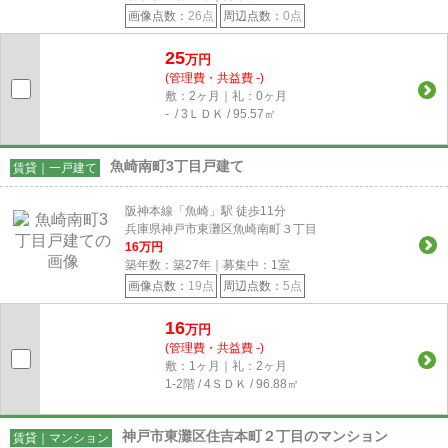
画像点数：
26点
周辺点数：
0点
25
万円
(管理費・共益費 -)
敷：2ヶ月｜礼：0ヶ月
- / 3ＬＤＫ / 95.57㎡
魚崎南町3丁目戸建て
賃貸｜一戸建て
阪神本線「魚崎」駅 徒歩11分
兵庫県神戸市東灘区魚崎南町３丁目
16
万円
築年数：築27年｜募集中：
1
室
画像点数：
19点
周辺点数：
5点
16
万円
(管理費・共益費 -)
敷：1ヶ月｜礼：2ヶ月
1-2階 / 4ＳＤＫ / 96.88㎡
神戸市東灘区住吉本町２丁目のマンション
賃貸｜マンション