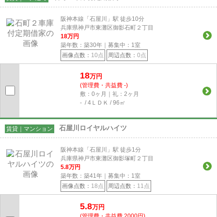
阪神本線「石屋川」駅 徒歩10分
兵庫県神戸市東灘区御影石町２丁目
18
万円
築年数：築30年｜募集中：
1
室
画像点数：
10点
周辺点数：
0点
18
万円
(管理費・共益費 -)
敷：0ヶ月｜礼：2ヶ月
- / 4ＬＤＫ / 96㎡
石屋川ロイヤルハイツ
賃貸｜マンション
阪神本線「石屋川」駅 徒歩1分
兵庫県神戸市東灘区御影塚町２丁目
5.8
万円
築年数：築41年｜募集中：
1
室
画像点数：
18点
周辺点数：
11点
5.8
万円
(管理費・共益費 2000円)