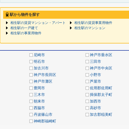
駅から物件を探す
相生駅の賃貸マンション・アパート
相生駅の賃貸事業用物件
相生駅の一戸建て
相生駅のマンション
相生駅の事業用物件
尼崎市
神戸市垂水区
明石市
三田市
加古川市
神戸市中央区
神戸市長田区
小野市
神戸市灘区
芦屋市
豊岡市
佐用郡佐用町
三木市
揖保郡太子町
朝来市
加西市
西脇市
高砂市
丹波篠山市
加古郡稲美町
神崎郡福崎町