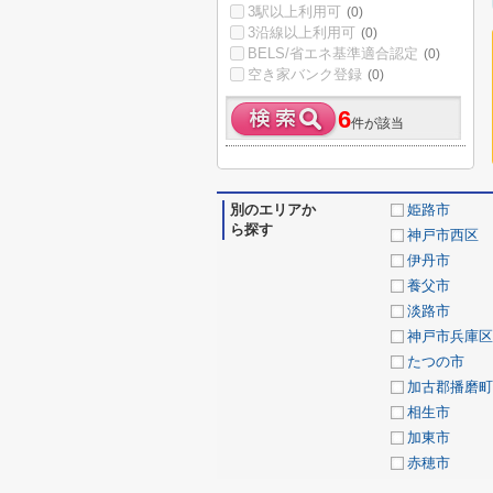
3駅以上利用可
(0)
3沿線以上利用可
(0)
BELS/省エネ基準適合認定
(0)
空き家バンク登録
(0)
6
件が該当
別のエリアか
姫路市
ら探す
神戸市西区
伊丹市
養父市
淡路市
神戸市兵庫区
たつの市
加古郡播磨町
相生市
加東市
赤穂市