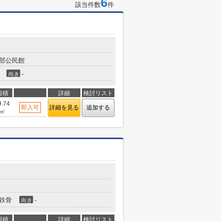
6
該当件数
件
東部公民館
-
向き
面積
詳細
検討リスト
9.74
即入可
詳細を見る
追加する
㎡
鉄骨
-
向き
面積
詳細
検討リスト