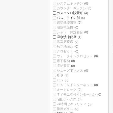
システムキッチン
(0)
カウンターキッチン
(0)
ガスコンロ設置可
(4)
バス・トイレ別
(6)
追焚機能浴室
(0)
浴室乾燥機
(0)
シャワー付洗面台
(0)
温水洗浄便座
(1)
浴室床暖房
(0)
独立洗面台
(0)
クロゼット
(0)
ウォークインクロゼット
(0)
床下収納
(0)
収納豊富
(0)
シューズボックス
(0)
ＢＳ
(3)
ＣＳ
(0)
ＣＡＴＶインターネット
(0)
オートロック
(0)
ＴＶモニタ付インターホン
(0)
宅配ボックス
(0)
24時間セキュリティ
(0)
複層ガラス
(0)