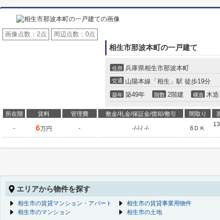
画像点数：
2点
周辺点数：
0点
相生市那波本町の一戸建て
兵庫県相生市那波本町
住所
交通
山陽本線「相生」駅 徒歩19分
築49年
2階建
木造
築年
階数
構造
所在階
賃料
管理費
敷金/礼金/保証金/償却/敷引
間取り
13
6
-
-
/
/
/
/
6ＤＫ
万円
-
-
-
-
-
エリアから物件を探す
相生市の賃貸マンション・アパート
相生市の賃貸事業用物件
相生市のマンション
相生市の土地