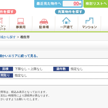
00
件
地域から探す
>
相生市
細かいエリアに絞って見る。
面積
下限なし～上限なし
築年数
指定なし
間取り
指定なし
費用等は、税込み表示となっております。
お支払い時期等により課税率が異なります。
ださいますようお願いいたします。