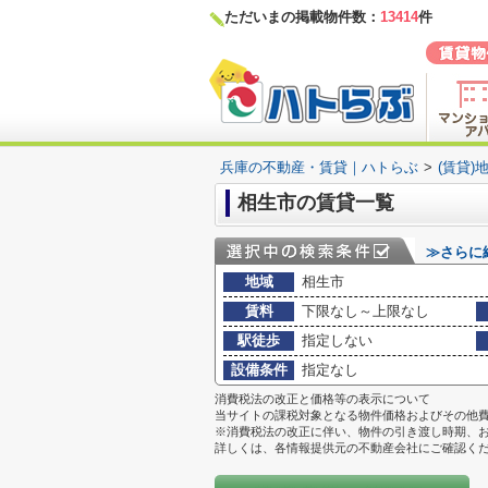
ただいまの掲載物件数：
13414
件
兵庫の不動産・賃貸｜ハトらぶ
>
(賃貸)
相生市の賃貸一覧
≫さらに
地域
相生市
賃料
下限なし～上限なし
駅徒歩
指定しない
設備条件
指定なし
消費税法の改正と価格等の表示について
当サイトの課税対象となる物件価格およびその他
※消費税法の改正に伴い、物件の引き渡し時期、
詳しくは、各情報提供元の不動産会社にご確認く