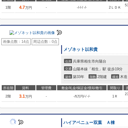
5
4.7
1階
-
/
/
/
/
2ＬＤＫ
万円
-
-
-
-
-
画像点数：
14点
周辺点数：
0点
メゾネット以和貴
兵庫県相生市向陽台
住所
交通
山陽本線「相生」駅 徒歩19分
築33年
2階建
木造
築年
階数
構造
所在階
賃料
管理費
敷金/礼金/保証金/償却/敷引
間取り
2
3.1
2階
-
/
/
/
/
1Ｒ
万円
-
5万円
-
-
-
ハイアベニュー双葉 Ａ棟