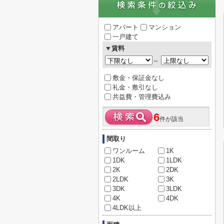
アパート
マンション
一戸建て
▼賃料
～
敷金・保証金なし
礼金・敷引なし
共益費・管理費込み
6
件が該当
間取り
ワンルーム
1K
1DK
1LDK
2K
2DK
2LDK
3K
3DK
3LDK
4K
4DK
4LDK以上