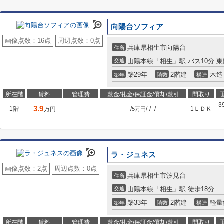
向陽台ソフィア
画像点数：
16点
周辺点数：
0点
兵庫県相生市向陽台
住所
交通
山陽本線「相生」駅 バス10分 
築29年
2階建
木造
築年
階数
構造
所在階
賃料
管理費
敷金/礼金/保証金/償却/敷引
間取り
3
3.9
1階
-
/
/
/
/
1ＬＤＫ
万円
-
5万円
-
-
-
ラ・ジュネス
画像点数：
2点
周辺点数：
0点
兵庫県相生市汐見台
住所
交通
山陽本線「相生」駅 徒歩18分
築33年
2階建
軽量
築年
階数
構造
所在階
賃料
管理費
敷金/礼金/保証金/償却/敷引
間取り