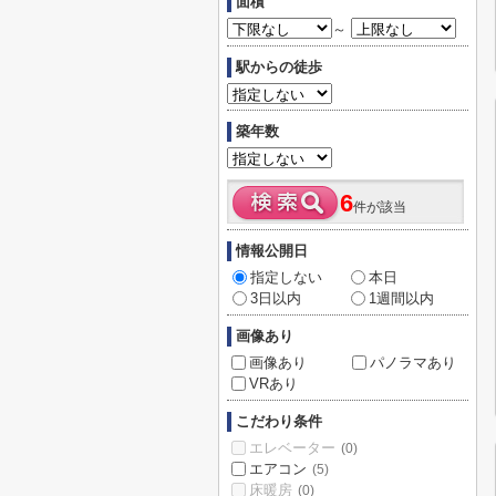
面積
～
駅からの徒歩
築年数
6
件が該当
情報公開日
指定しない
本日
3日以内
1週間以内
画像あり
画像あり
パノラマあり
VRあり
こだわり条件
エレベーター
(0)
エアコン
(5)
床暖房
(0)