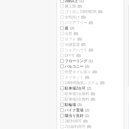
2階以上
(1)
最上階
(0)
ゴミ出し24時間OK
(0)
女性向け
(0)
バリアフリー
(0)
庭
(2)
出窓
(0)
ロフト
(0)
分譲賃貸
(0)
シェアハウス
(0)
DIY可
(0)
フローリング
(1)
バルコニー
(2)
外壁タイル張り
(0)
メゾネット
(0)
24時間換気システム
(0)
駐車場2台可
(2)
駐車場1台無料
(0)
駐車場2台無料
(0)
駐輪場
(3)
バイク置場
(2)
陽当り良好
(1)
2駅利用可
(0)
2沿線利用可
(0)