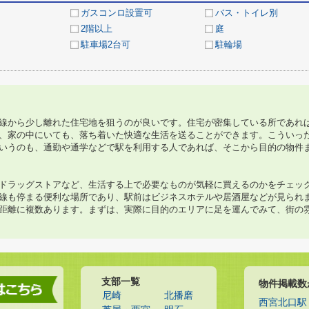
ガスコンロ設置可
バス・トイレ別
2階以上
庭
駐車場2台可
駐輪場
線から少し離れた住宅地を狙うのが良いです。住宅が密集している所であれ
、家の中にいても、落ち着いた快適な生活を送ることができます。こういっ
いうのも、通勤や通学などで駅を利用する人であれば、そこから目的の物件
ドラッグストアなど、生活する上で必要なものが気軽に買えるのかをチェッ
線も停まる便利な場所であり、駅前はビジネスホテルや居酒屋などが見られ
距離に複数あります。まずは、実際に目的のエリアに足を運んでみて、街の
支部一覧
物件掲載数
尼崎
北播磨
西宮北口駅