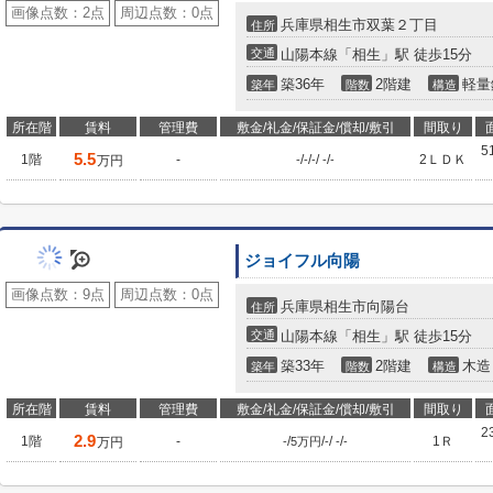
画像点数：
2点
周辺点数：
0点
兵庫県相生市双葉２丁目
住所
交通
山陽本線「相生」駅 徒歩15分
築36年
2階建
軽量
築年
階数
構造
所在階
賃料
管理費
敷金/礼金/保証金/償却/敷引
間取り
5
5.5
1階
-
/
/
/
/
2ＬＤＫ
万円
-
-
-
-
-
ジョイフル向陽
画像点数：
9点
周辺点数：
0点
兵庫県相生市向陽台
住所
交通
山陽本線「相生」駅 徒歩15分
築33年
2階建
木造
築年
階数
構造
所在階
賃料
管理費
敷金/礼金/保証金/償却/敷引
間取り
2
2.9
1階
-
/
/
/
/
1Ｒ
万円
-
5万円
-
-
-