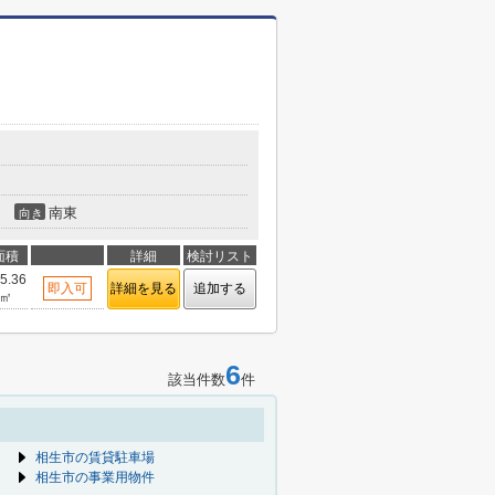
南東
向き
面積
詳細
検討リスト
5.36
即入可
詳細を見る
追加する
㎡
6
該当件数
件
相生市の賃貸駐車場
相生市の事業用物件