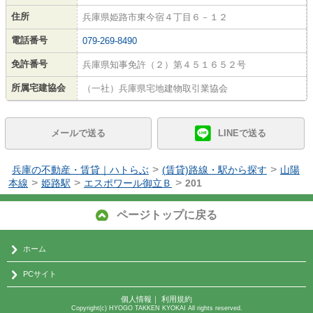
住所
兵庫県姫路市東今宿４丁目６－１２
電話番号
079-269-8490
免許番号
兵庫県知事免許（２）第４５１６５２号
所属宅建協会
（一社）兵庫県宅地建物取引業協会
メールで送る
LINEで送る
>
>
兵庫の不動産・賃貸｜ハトらぶ
(賃貸)路線・駅から探す
山陽
>
>
>
本線
姫路駅
エスポワール御立Ｂ
201
ページトップに戻る
ホーム
PCサイト
個人情報
｜
利用規約
Copyright(c) HYOGO TAKKEN KYOKAI All rights reserved.