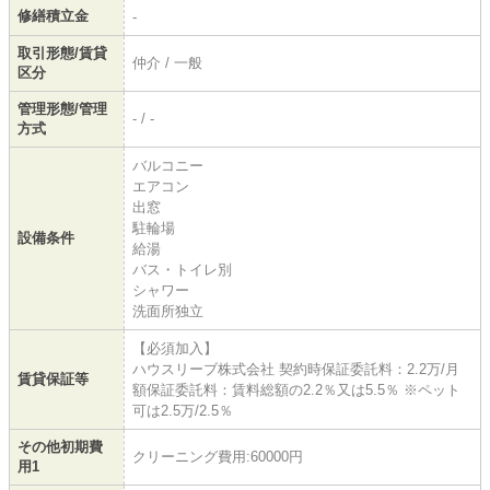
修繕積立金
-
取引形態/賃貸
仲介 / 一般
区分
管理形態/管理
- / -
方式
バルコニー
エアコン
出窓
駐輪場
設備条件
給湯
バス・トイレ別
シャワー
洗面所独立
【必須加入】
ハウスリーブ株式会社 契約時保証委託料：2.2万/月
賃貸保証等
額保証委託料：賃料総額の2.2％又は5.5％ ※ペット
可は2.5万/2.5％
その他初期費
クリーニング費用:60000円
用1