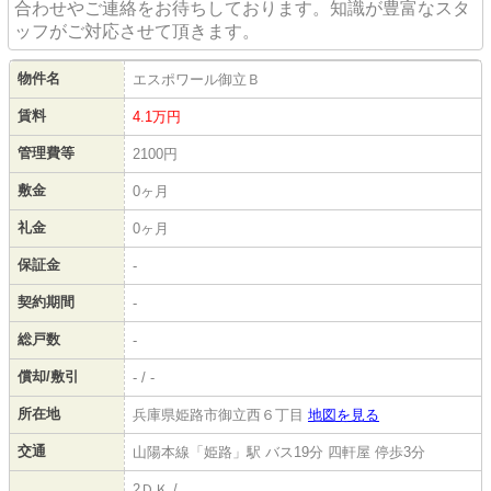
合わせやご連絡をお待ちしております。知識が豊富なスタ
ッフがご対応させて頂きます。
物件名
エスポワール御立Ｂ
賃料
4.1
万円
管理費等
2100円
敷金
0ヶ月
礼金
0ヶ月
保証金
-
契約期間
-
総戸数
-
償却/敷引
- / -
所在地
兵庫県姫路市御立西６丁目
地図を見る
交通
山陽本線「姫路」駅 バス19分 四軒屋 停歩3分
2ＤＫ /