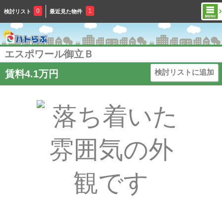
0
1
検討リスト
最近見た物件
エスポワール御立Ｂ
検討リストに追加
賃料4.1万円