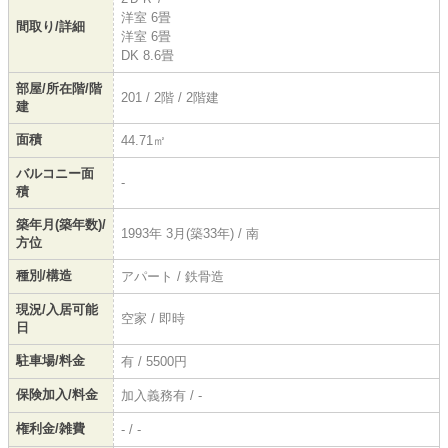
洋室 6畳
間取り/詳細
洋室 6畳
DK 8.6畳
部屋/所在階/階
201 / 2階 / 2階建
建
面積
44.71㎡
バルコニー面
-
積
築年月(築年数)/
1993年 3月(築33年) / 南
方位
種別/構造
アパート / 鉄骨造
現況/入居可能
空家 / 即時
日
駐車場/料金
有 / 5500円
保険加入/料金
加入義務有 / -
権利金/雑費
- / -