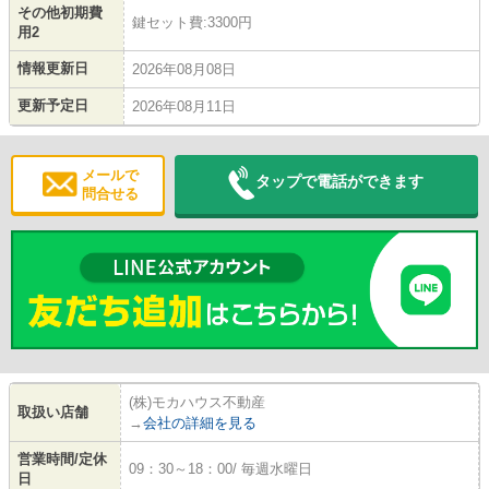
その他初期費
鍵セット費:3300円
用2
情報更新日
2026年08月08日
更新予定日
2026年08月11日
メールで
タップで電話ができます
問合せる
(株)モカハウス不動産
取扱い店舗
→
会社の詳細を見る
営業時間/定休
09：30～18：00/ 毎週水曜日
日