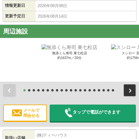
情報更新日
2026年08月08日
更新予定日
2026年08月14日
周辺施設
無添くら寿司 東七松店
スシロー 
約1637m／20分
約1756
前
メールで
タップで電話ができます
問合せる
(株)ティーハウス
取扱い店舗