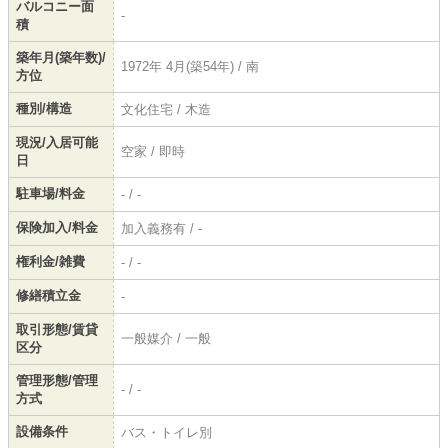
バルコニー面
-
積
築年月(築年数)/
1972年 4月(築54年) / 南
方位
種別/構造
文化住宅 / 木造
現況/入居可能
空家 / 即時
日
駐車場/料金
- / -
保険加入/料金
加入義務有 / -
権利金/雑費
- / -
修繕積立金
-
取引形態/賃貸
一般媒介 / 一般
区分
管理形態/管理
- / -
方式
設備条件
バス・トイレ別