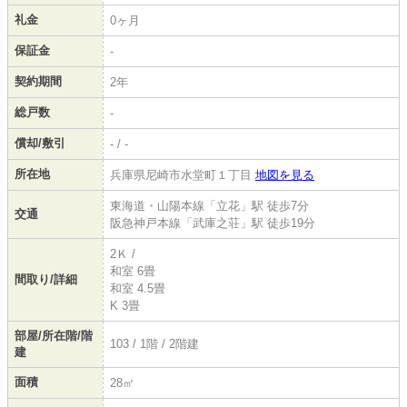
礼金
0ヶ月
保証金
-
契約期間
2年
総戸数
-
償却/敷引
- / -
所在地
兵庫県尼崎市水堂町１丁目
地図を見る
東海道・山陽本線「立花」駅 徒歩7分
交通
阪急神戸本線「武庫之荘」駅 徒歩19分
2Ｋ /
和室 6畳
間取り/詳細
和室 4.5畳
K 3畳
部屋/所在階/階
103 / 1階 / 2階建
建
面積
28㎡