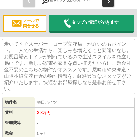
前
次
画像タップで拡大表示【
1
/13】
メールで
タップで電話ができます
問合せる
歩いてすぐスーパー「コープ立花店」が近いのもポイン
ト。二人での生活なら、楽しみも増えること間違いなし。
お風呂場とトイレが離れているので生活スタイルを確立し
易いです。新しい家電や家具を買い揃えたい方に、敷金礼
金不要のこちらの物件がオススメです。尼崎市や東海道・
山陽本線立花付近の物件情報を、経験豊富なスタッフがご
紹介いたします。快適なお部屋探しなら是非お任せ下さ
い。
物件名
頓田ハイツ
賃料
3.8
万円
管理費等
-
敷金
0ヶ月