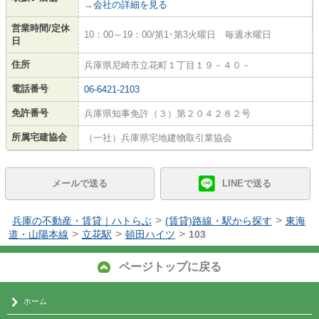
→
会社の詳細を見る
営業時間/定休
10：00～19：00/第1･第3火曜日 毎週水曜日
日
住所
兵庫県尼崎市立花町１丁目１９－４０－
電話番号
06-6421-2103
免許番号
兵庫県知事免許（３）第２０４２８２号
所属宅建協会
（一社）兵庫県宅地建物取引業協会
メールで送る
LINEで送る
>
>
兵庫の不動産・賃貸｜ハトらぶ
(賃貸)路線・駅から探す
東海
>
>
>
道・山陽本線
立花駅
頓田ハイツ
103
ページトップに戻る
ホーム