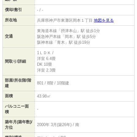
償却/敷引
- / -
所在地
兵庫県神戸市東灘区岡本１丁目
地図を見る
東海道本線「摂津本山」駅 徒歩1分
交通
阪急神戸本線「岡本」駅 徒歩5分
阪神本線「青木」駅 徒歩19分
1ＬＤＫ /
洋室 6.4畳
間取り/詳細
DK 10畳
洋室 2.3畳
部屋/所在階/階
801 / 8階 / 10階建
建
面積
43.98㎡
バルコニー面
-
積
築年月(築年数)/
2000年 3月(築26年) / 南
方位