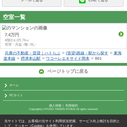
メールで送る
LINEで送る
空室一覧
7.4万円
4階/1Ｋ/25.76㎡
管理・共益:-/敷:-/礼:-
>
>
兵庫の不動産・賃貸｜ハトらぶ
(賃貸)路線・駅から探す
東海
>
>
>
道本線
摂津本山駅
ワコーレエキサイド岡本
801
ページトップに戻る
ホーム
PCサイト
個人情報
｜
利用規約
Copyright(c) HYOGO TAKKEN KYOKAI All rights reserved.
当サイトでは、お客様の当サイト利用状況把握、サービス向上検討を目的と
して、クッキー（Cookie）を使用しています。