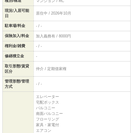
種別/構造
マンション / RC
現況/入居可能
居住中 / 2026年10月
日
駐車場/料金
- / -
保険加入/料金
加入義務有 / 8000円
権利金/雑費
- / -
修繕積立金
-
取引形態/賃貸
仲介 / 定期借家権
区分
管理形態/管理
- / -
方式
エレベーター
宅配ボックス
バルコニー
南面バルコニー
フローリング
家具・家電付
エアコン