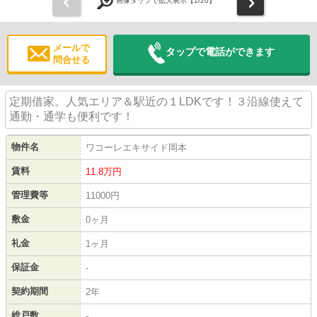
前
次
画像タップで拡大表示【
1
/20】
メールで
タップで電話ができます
問合せる
定期借家。人気エリア＆駅近の１LDKです！３沿線使えて
通勤・通学も便利です！
物件名
ワコーレエキサイド岡本
賃料
11.8
万円
管理費等
11000円
敷金
0ヶ月
礼金
1ヶ月
保証金
-
契約期間
2年
総戸数
-