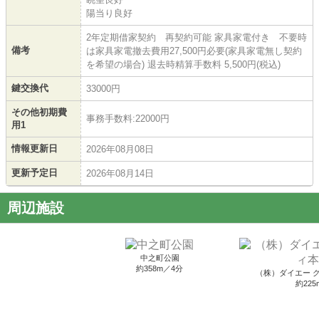
陽当り良好
2年定期借家契約 再契約可能 家具家電付き 不要時
備考
は家具家電撤去費用27,500円必要(家具家電無し契約
を希望の場合) 退去時精算手数料 5,500円(税込)
鍵交換代
33000円
その他初期費
事務手数料:22000円
用1
情報更新日
2026年08月08日
更新予定日
2026年08月14日
周辺施設
中之町公園
約358m／4分
（株）ダイエー 
約225