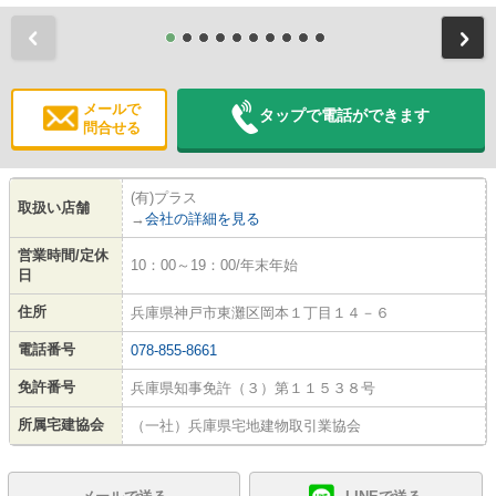
前
メールで
タップで電話ができます
問合せる
(有)プラス
取扱い店舗
→
会社の詳細を見る
営業時間/定休
10：00～19：00/年末年始
日
住所
兵庫県神戸市東灘区岡本１丁目１４－６
電話番号
078-855-8661
免許番号
兵庫県知事免許（３）第１１５３８号
所属宅建協会
（一社）兵庫県宅地建物取引業協会