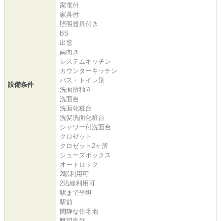
家電付
家具付
照明器具付き
BS
出窓
南向き
システムキッチン
カウンターキッチン
バス・トイレ別
設備条件
洗面所独立
洗面台
洗面化粧台
洗髪洗面化粧台
シャワー付洗面台
クロゼット
クロゼット2ヶ所
シューズボックス
オートロック
2駅利用可
2沿線利用可
駅まで平坦
駅前
閑静な住宅地
眺望良好