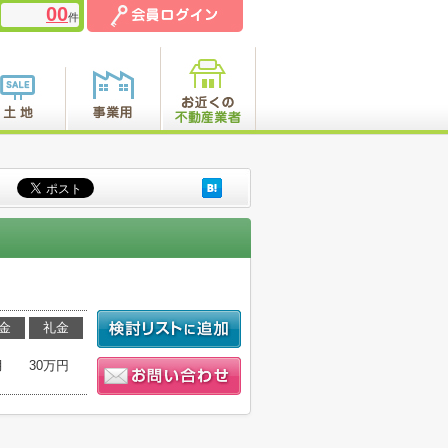
00
件
金
礼金
月
30万円