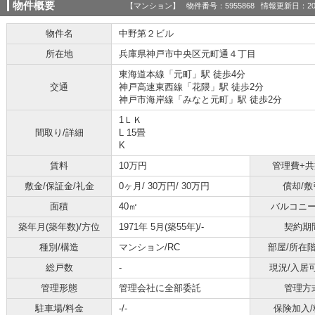
物件概要
【マンション】 物件番号：5955868 情報更新日：202
物件名
中野第２ビル
所在地
兵庫県神戸市中央区元町通４丁目
東海道本線「元町」駅 徒歩4分
交通
神戸高速東西線「花隈」駅 徒歩2分
神戸市海岸線「みなと元町」駅 徒歩2分
1ＬＫ
間取り/詳細
L 15畳
K
賃料
10万円
管理費+
敷金/保証金/礼金
0ヶ月/ 30万円/ 30万円
償却/敷
面積
40㎡
バルコニ
築年月(築年数)/方位
1971年 5月(築55年)/-
契約期
種別/構造
マンション/RC
部屋/所在階
総戸数
-
現況/入居
管理形態
管理会社に全部委託
管理方
駐車場/料金
-/-
保険加入/