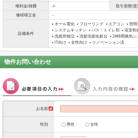
権利金/雑費
-/-
取引形態/賃
修繕積立金
-
オール電化
フローリング
エアコン
照明
システムキッチン
バス・トイレ別
浴室乾
設備条件
洗面所独立
洗髪洗面化粧台
24時間換気シ
IT向け
女性向け
リノベーション済
物件お問い合わせ
お名前
性別
男性
女性