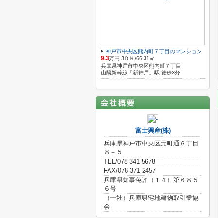
神戸市中央区熊内町７丁目のマンション
9.3
万円 3ＤＫ/66.31㎡
兵庫県神戸市中央区熊内町７丁目
山陽新幹線「新神戸」駅 徒歩3分
富士興産(株)
兵庫県神戸市中央区元町通６丁目
８－５
TEL/078-341-5678
FAX/078-371-2457
兵庫県知事免許（１４）第６８５
６号
（一社）兵庫県宅地建物取引業協
会