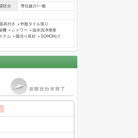
貸区分
専任媒介/一般
器具付き
外観タイル張り
燥機
シャワー
温水洗浄便座
ステム
陽当り良好
SOHO向け