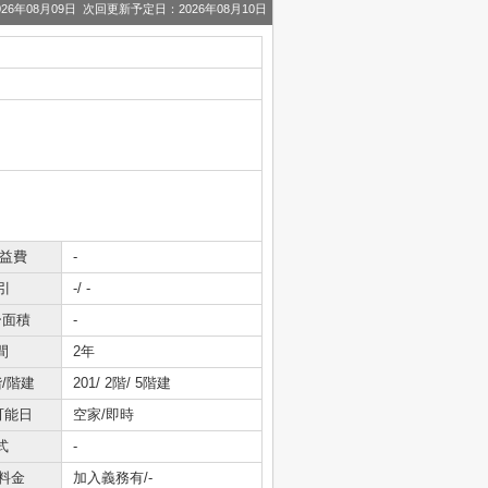
6年08月09日 次回更新予定日：2026年08月10日
共益費
-
引
-/ -
ー面積
-
間
2年
/階建
201/ 2階/ 5階建
可能日
空家/即時
式
-
料金
加入義務有/-