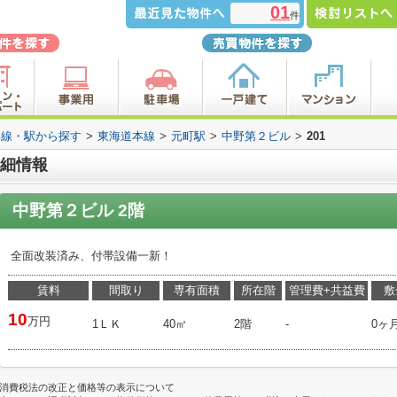
01
件
路線・駅から探す
>
東海道本線
>
元町駅
>
中野第２ビル
>
201
詳細情報
中野第２ビル 2階
全面改装済み、付帯設備一新！
賃料
間取り
専有面積
所在階
管理費+共益費
敷
10
万円
1ＬＫ
40㎡
2階
-
0ヶ
消費税法の改正と価格等の表示について