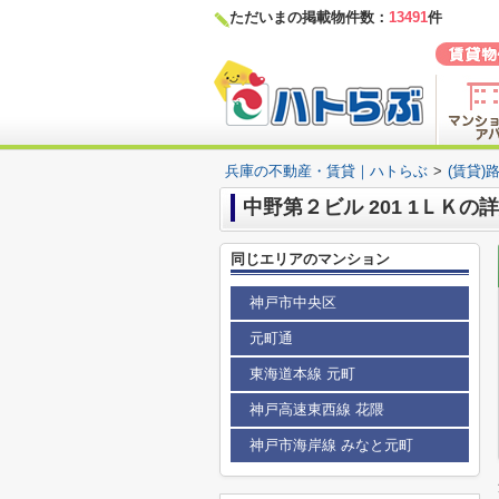
ただいまの掲載物件数：
13491
件
兵庫の不動産・賃貸｜ハトらぶ
>
(賃貸)
中野第２ビル 201 1ＬＫの
同じエリアのマンション
神戸市中央区
元町通
東海道本線 元町
神戸高速東西線 花隈
神戸市海岸線 みなと元町