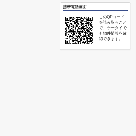
携帯電話画面
このQRコード
を読み取ること
で、ケータイで
も物件情報を確
認できます。