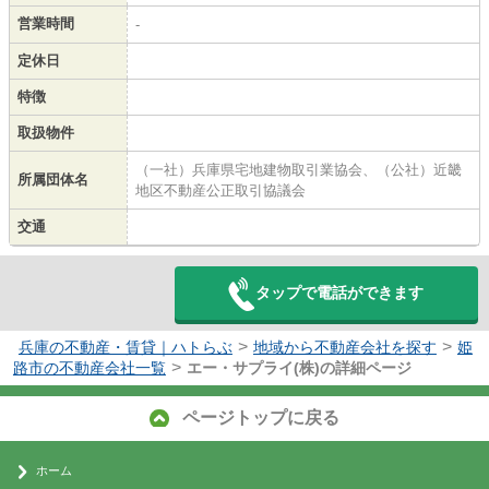
営業時間
-
定休日
特徴
取扱物件
（一社）兵庫県宅地建物取引業協会、（公社）近畿
所属団体名
地区不動産公正取引協議会
交通
タップで電話ができます
>
>
兵庫の不動産・賃貸｜ハトらぶ
地域から不動産会社を探す
姫
>
路市の不動産会社一覧
エー・サプライ(株)の詳細ページ
ページトップに戻る
ホーム