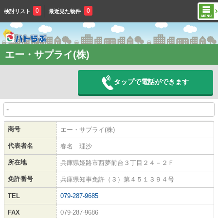
0
0
検討リスト
最近見た物件
エー・サプライ(株)
タップで電話ができます
-
商号
エー・サプライ(株)
代表者名
春名 理沙
所在地
兵庫県姫路市西夢前台３丁目２４－２Ｆ
免許番号
兵庫県知事免許（３）第４５１３９４号
TEL
079-287-9685
FAX
079-287-9686