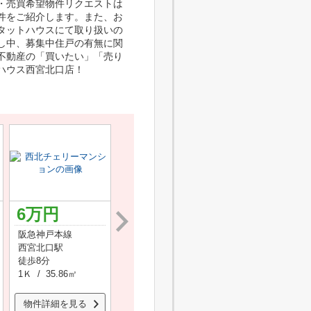
・売買希望物件リクエストは
件をご紹介します。また、お
タットハウスにて取り扱いの
し中、募集中住戸の有無に関
不動産の「買いたい」「売り
ハウス西宮北口店！
6
万円
6.9
万円
17.4
万円
阪急神戸本線
阪急今津線
阪急神戸本線
西宮北口駅
門戸厄神駅
西宮北口駅
徒歩8分
徒歩8分
徒歩8分
1Ｋ / 35.86㎡
1Ｋ / 24.99㎡
2ＬＤＫ / 65.85㎡
物件詳細を見る
物件詳細を見る
物件詳細を見る