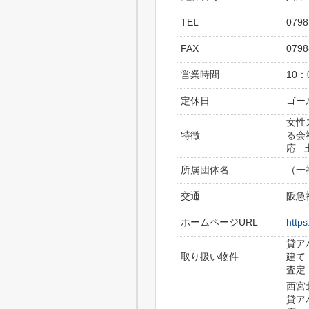
TEL
0798
FAX
0798
営業時間
10：
定休日
ゴー
女性
特徴
る会
応 
所属団体名
（一
交通
阪急
ホームページURL
https
貸ア
取り扱い物件
建て
査定
西宮
貸ア