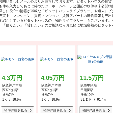
お問い合わせメール心よりお待ちしております。ピタットハウスの賃貸
条件を入力してあとは待つだけ！ホームページ公開前の物件や未公開物
探しに役立つ情報が満載な「ピタットハウスライブラリー」や過去にピ
売買中古マンション、賃貸マンション、賃貸アパートの建物情報を売出
ず紹介しているピタットハウスの「物件ライブラリー」もございます。
」「借りたい」「貸したい」のご相談ならお気軽に地域密着のピタット
4.3
万円
4.05
万円
11.5
万円
阪急神戸本線
阪急神戸本線
阪急甲陽線
西宮北口駅
西宮北口駅
甲陽園駅
徒歩7分
徒歩7分
徒歩10分
1Ｋ / 18.9㎡
1Ｋ / 18.9㎡
3ＬＤＫ / 91.4㎡
物件詳細を見る
物件詳細を見る
物件詳細を見る