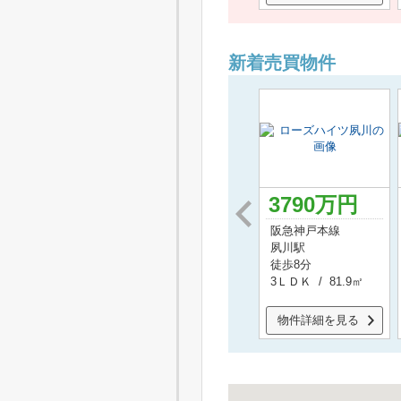
新着売買物件
3390
万円
3499
万円
3790
万円
阪急甲陽線
阪神本線
阪急神戸本線
甲陽園駅
西宮駅
夙川駅
徒歩17分
徒歩5分
徒歩8分
3ＬＤＫ / 74.74㎡
3ＬＤＫ / 73.19㎡
3ＬＤＫ / 81.9㎡
物件詳細を見る
物件詳細を見る
物件詳細を見る