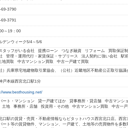
-69-3790
-69-3791
00～19：00
ルデンウィーク5/4～5/6
スタッフがいる会社 提携ローン つなぎ融資 リフォーム 買取保証
社 管理・運用代行・家賃保証・サブリース 法人契約に強い会社 駅前(徒歩
土地買取 中古マンション買取 中古一戸建て買取
社）兵庫県宅地建物取引業協会、（公社）近畿地区不動産公正取引協議
神戸本線西宮北口駅1分
://www.besthousing.net/
パート・マンション 貸一戸建てほか 貸事務所・貸店舗 中古マンシ
 土地 事務所・店舗 投資用・その他 中古マンション買取 中古一戸
北口駅の賃貸・売買・不動産情報ならピタットハウス西宮北口店。西宮
パート等の賃貸物件、マンション、一戸建て、土地等の売買物件を多数