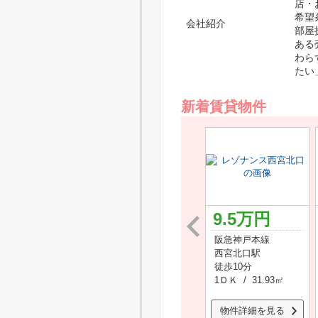
店・
希望
会社紹介
部屋
ある
わら
たい
新着賃貸物件
6.2
万円
10.5
万円
9.5
万円
阪急今津線
阪急今津線
阪急神戸本線
甲東園駅
甲東園駅
西宮北口駅
徒歩7分
徒歩5分
徒歩10分
3Ｋ / 42㎡
2ＬＤＫ / 56.8㎡
1ＤＫ / 31.93㎡
物件詳細を見る
物件詳細を見る
物件詳細を見る