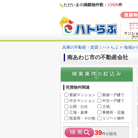
ただいまの掲載物件数：
13426
件
兵庫の不動産・賃貸｜ハトらぶ
>
地域か
南あわじ市の不動産会社
売買物件関連
新築マンション
新築一戸建て
中古マンション
中古一戸建て
公団・公社
土地
工場・倉庫
事務所・店舗
投資用・その他
リゾート物件
39
件が該当