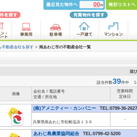
00
件
ら不動産会社を探す
>
南あわじ市の不動産会社一覧
並
39
該当件数
件中 1
営業時間
会社名 / 電話番号
画像
定休日
交通 / 所在地
(株)アメニティー・カンパニー
TEL:0799-36-262
-
兵庫県南あわじ市松帆塩浜１３６
あわじ島農業協同組合
TEL:0799-42-5200