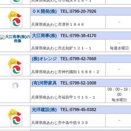
兵庫県南あわじ市市福永６２８－１
ＯＫ開発(株)
TEL:0799-20-7926
-
兵庫県南あわじ市津井１８４６
大江商事(株)
TEL:0799-38-4170
-
兵庫県南あわじ市志知鈩１２１－１
毎週水曜日
(株)オレンジ
TEL:0799-42-7668
-
兵庫県南あわじ市神代國衙１６８８－２
(有)河野家具
TEL:0799-52-1008
09：00～19
00
兵庫県南あわじ市福良甲１０１５－１
毎水曜日
光洋建設(株)
TEL:0799-45-0382
-
兵庫県南あわじ市中条中筋９３９