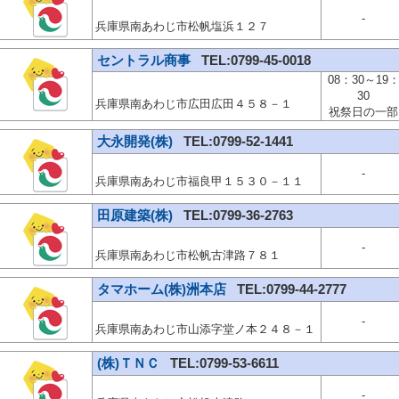
-
兵庫県南あわじ市松帆塩浜１２７
セントラル商事
TEL:0799-45-0018
08：30～19
30
兵庫県南あわじ市広田広田４５８－１
祝祭日の一部
大永開発(株)
TEL:0799-52-1441
-
兵庫県南あわじ市福良甲１５３０－１１
田原建築(株)
TEL:0799-36-2763
-
兵庫県南あわじ市松帆古津路７８１
タマホーム(株)洲本店
TEL:0799-44-2777
-
兵庫県南あわじ市山添字堂ノ本２４８－１
(株)ＴＮＣ
TEL:0799-53-6611
-