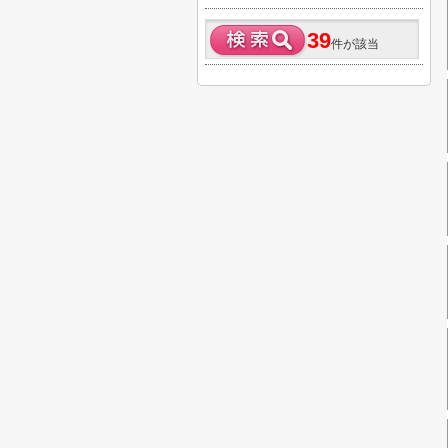
39
件が該当