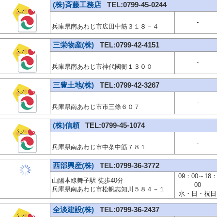
(株)斉藤工務店
TEL:0799-45-0244
-
兵庫県南あわじ市広田中筋３１８－４
三栄物産(株)
TEL:0799-42-4151
-
兵庫県南あわじ市神代國衙１３００
三豊土地(株)
TEL:0799-42-3267
-
兵庫県南あわじ市市三條６０７
(株)信頼
TEL:0799-45-1074
-
兵庫県南あわじ市中条中筋７８１
西部興産(株)
TEL:0799-36-3772
09：00～18
山陽本線舞子駅 徒歩40分
00
兵庫県南あわじ市松帆志知川５８４－１
水・日・祝日
全淡建設(株)
TEL:0799-36-2437