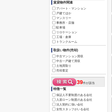
賃貸物件関連
アパート・マンション
戸建てほか
マンスリー
事務所・店舗
駐車場
リロケーション
工場・倉庫
トランクルーム
取扱い物件(売却)
中古マンション買収
中古一戸建て買収
土地買取り
売却査定
39
件が該当
特徴一覧
保証人不要制度のある会社
入居ローン制度のある会社
法人契約に強い会社
女性スタッフがいる会社