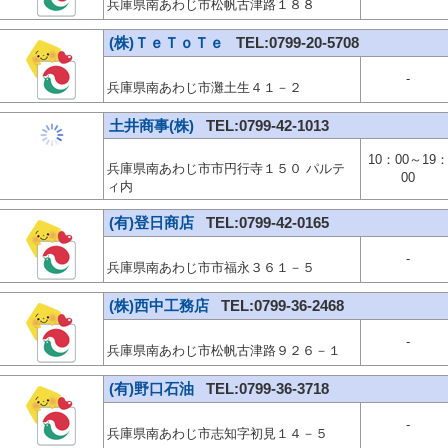
兵庫県南あわじ市松帆古津路１８８
(株)ＴｅＴｏＴｅ
TEL:0799-20-5708
-
兵庫県南あわじ市灘土生４１－２
土井商事(株)
TEL:0799-42-1013
10：00～19
兵庫県南あわじ市市円行寺１５０ パルテ
00
ィ内
(有)登日商店
TEL:0799-42-0165
-
兵庫県南あわじ市市福永３６１－５
(株)西中工務店
TEL:0799-36-2468
-
兵庫県南あわじ市松帆古津路９２６－１
(有)野口石油
TEL:0799-36-3718
-
兵庫県南あわじ市志知字初見１４－５