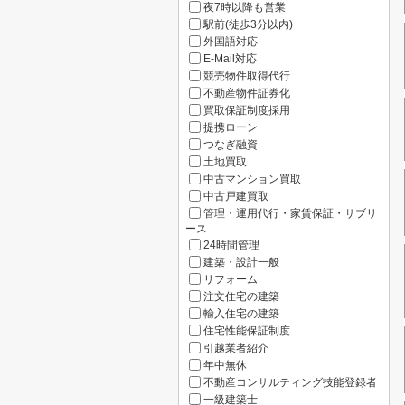
夜7時以降も営業
駅前(徒歩3分以内)
外国語対応
E-Mail対応
競売物件取得代行
不動産物件証券化
買取保証制度採用
提携ローン
つなぎ融資
土地買取
中古マンション買取
中古戸建買取
管理・運用代行・家賃保証・サブリ
ース
24時間管理
建築・設計一般
リフォーム
注文住宅の建築
輸入住宅の建築
住宅性能保証制度
引越業者紹介
年中無休
不動産コンサルティング技能登録者
一級建築士