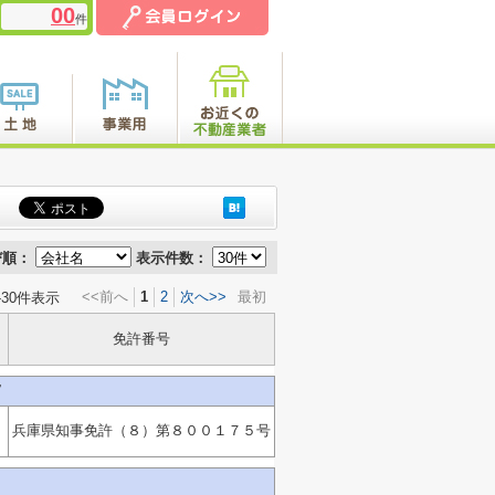
00
件
び順：
表示件数：
<<前へ
1
2
次へ>>
最初
-30件表示
免許番号
7
兵庫県知事免許（８）第８００１７５号