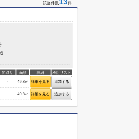
13
該当件数
件
分
造
間取り
面積
詳細
検討リスト
-
49.8㎡
詳細を見る
追加する
-
49.8㎡
詳細を見る
追加する