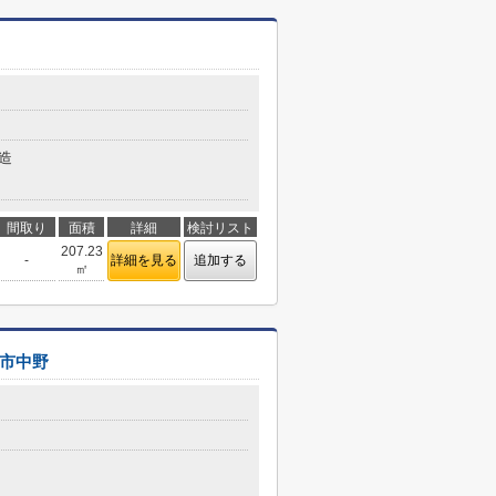
造
間取り
面積
詳細
検討リスト
207.23
-
詳細を見る
追加する
㎡
市中野