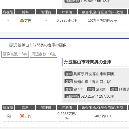
195.5㎡ / 59.13坪
面積/坪数
所在階
賃料
管理費
坪単価
敷金/礼金/保証金/償却/敷引
35
-
-
0.592万円/坪
/
/
/
/
万円
100万円
70万円
-
-
-
画像点数：
8点
周辺点数：
0点
丹波篠山市味間奥の倉庫
兵庫県丹波篠山市味間奥
住所
交通
福知山線「篠山口」駅
築7年
2階建
鉄骨
築年
階数
構造
520.21㎡ / 157.36坪
面積/坪数
所在階
賃料
管理費
坪単価
敷金/礼金/保証金/償却/敷引
0.2288万円/
36
2階
-
/
/
/
/
万円
-
40万円
-
-
-
坪