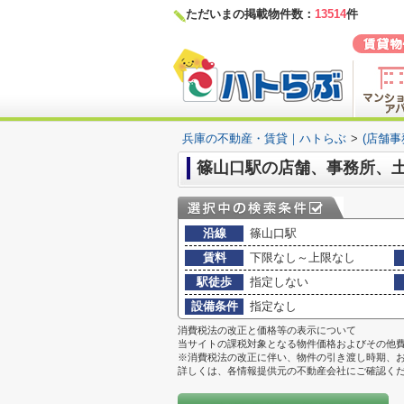
ただいまの掲載物件数：
13514
件
兵庫の不動産・賃貸｜ハトらぶ
>
(店舗
篠山口駅の店舗、事務所、土
沿線
篠山口駅
賃料
下限なし～上限なし
駅徒歩
指定しない
設備条件
指定なし
消費税法の改正と価格等の表示について
当サイトの課税対象となる物件価格およびその他
※消費税法の改正に伴い、物件の引き渡し時期、
詳しくは、各情報提供元の不動産会社にご確認く