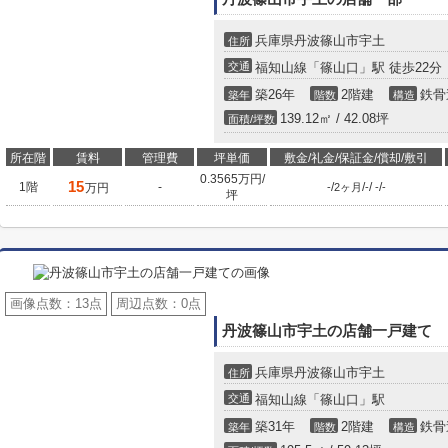
兵庫県丹波篠山市宇土
住所
交通
福知山線「篠山口」駅 徒歩22分
築26年
2階建
鉄骨
築年
階数
構造
139.12㎡ / 42.08坪
面積/坪数
所在階
賃料
管理費
坪単価
敷金/礼金/保証金/償却/敷引
0.3565万円/
15
1階
-
/
/
/
/
万円
-
2ヶ月
-
-
-
坪
画像点数：
13点
周辺点数：
0点
丹波篠山市宇土の店舗一戸建て
兵庫県丹波篠山市宇土
住所
交通
福知山線「篠山口」駅
築31年
2階建
鉄骨
築年
階数
構造