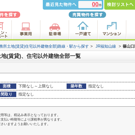
00
件
事務所土地(賃貸)住宅以外建物全部)路線・駅から探す
>
JR福知山線
>
篠山口
地(賃貸)、住宅以外建物全部一覧
面積
下限なし～上限なし
築年数
指定なし
間取り
指定なし
費用等は、税込み表示となっております。
お支払い時期等により課税率が異なります。
ださいますようお願いいたします。