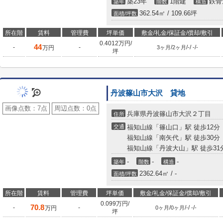
築23年
1階建
鉄骨
築年
階数
構造
362.54㎡ / 109.66坪
面積/坪数
所在階
賃料
管理費
坪単価
敷金/礼金/保証金/償却/敷引
0.4012万円/
44
-
-
/
/
/
/
万円
3ヶ月
2ヶ月
-
-
-
坪
丹波篠山市大沢 貸地
画像点数：
7点
周辺点数：
0点
兵庫県丹波篠山市大沢２丁目
住所
交通
福知山線「篠山口」駅 徒歩12分
福知山線「南矢代」駅 徒歩30分
福知山線「丹波大山」駅 徒歩31
-
-
-
築年
階数
構造
2362.64㎡ / -
面積/坪数
所在階
賃料
管理費
坪単価
敷金/礼金/保証金/償却/敷引
0.099万円/
70.8
-
-
/
/
/
/
万円
0ヶ月
0ヶ月
-
-
-
坪