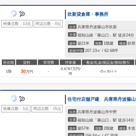
吹新貸倉庫・事務所
画像点数：
13点
周辺点数：
0点
兵庫県丹波篠山市吹新
住所
交通
福知山線「篠山口」駅 徒歩24分
築21年
1階建
鉄骨
築年
階数
構造
207.23㎡ / 62.68坪
面積/坪数
所在階
賃料
管理費
坪単価
敷金/礼金/保証金/償却/敷引
0.4787万円/
30
1階
-
/
/
/
/
万円
-
3ヶ月
-
-
-
坪
住宅付店舗戸建 兵庫県丹波篠山
画像点数：
5点
周辺点数：
15点
兵庫県丹波篠山市中野
住所
交通
福知山線「篠山口」駅 徒歩14分
築57年
2階建
木造
築年
階数
構造
156.54㎡ / 47.35坪
面積/坪数