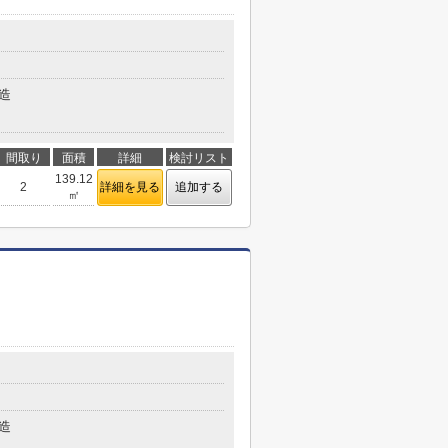
造
間取り
面積
詳細
検討リスト
139.12
2
詳細を見る
追加する
㎡
造