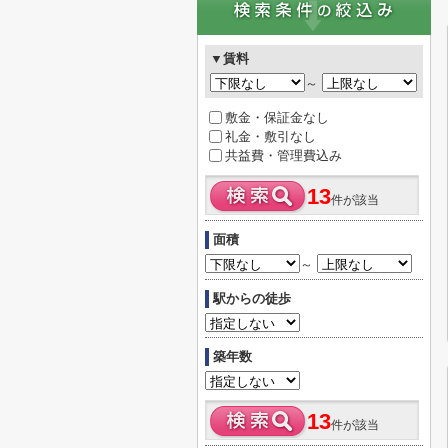
▼賃料
～
敷金・保証金なし
礼金・敷引なし
共益費・管理費込み
13
件が該当
面積
～
駅からの徒歩
築年数
13
件が該当