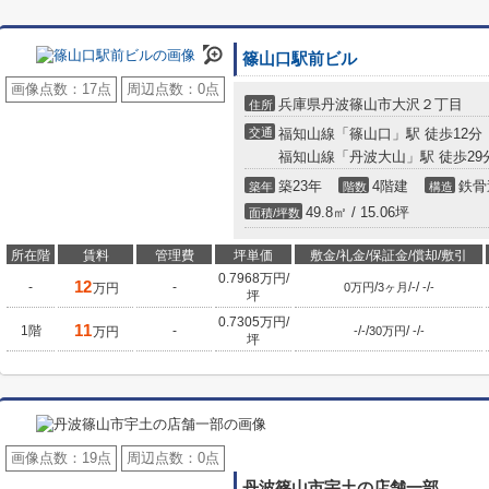
篠山口駅前ビル
画像点数：
17点
周辺点数：
0点
兵庫県丹波篠山市大沢２丁目
住所
交通
福知山線「篠山口」駅 徒歩12分
福知山線「丹波大山」駅 徒歩29
築23年
4階建
鉄骨
築年
階数
構造
49.8㎡ / 15.06坪
面積/坪数
所在階
賃料
管理費
坪単価
敷金/礼金/保証金/償却/敷引
0.7968万円/
12
-
-
/
/
/
/
万円
0万円
3ヶ月
-
-
-
坪
0.7305万円/
11
1階
-
/
/
/
/
万円
-
-
30万円
-
-
坪
画像点数：
19点
周辺点数：
0点
丹波篠山市宇土の店舗一部