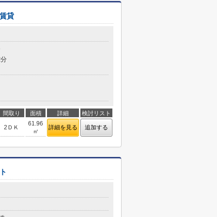
賃貸
分
2分
間取り
面積
詳細
検討リスト
61.96
2ＤＫ
詳細を見る
追加する
㎡
ト