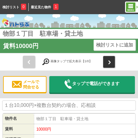
0
1
検討リスト
最近見た物件
物部１丁目 駐車場・貸土地
検討リストに追加
賃料10000円
前
次
画像タップで拡大表示【
1
/0】
メールで
タップで電話ができます
問合せる
１台10,000円×複数台契約の場合、応相談
物件名
物部１丁目 駐車場・貸土地
賃料
10000
円