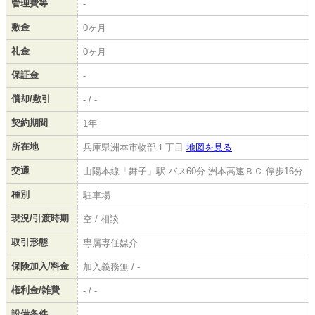
管理費等
-
敷金
0ヶ月
礼金
0ヶ月
保証金
-
償却/敷引
- / -
契約期間
1年
所在地
兵庫県洲本市物部１丁目
地図を見る
交通
山陽本線「舞子」駅 バス60分 洲本高速ＢＣ 停歩16分
種別
駐車場
現況/引渡時期
空 / 相談
取引形態
専属専任媒介
保険加入/料金
加入義務無 / -
権利金/雑費
- / -
設備条件
-