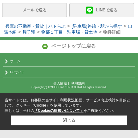
メールで送る
LINEで送る
>
>
兵庫の不動産・賃貸｜ハトらぶ
(駐車場)路線・駅から探す
山
>
>
>
陽本線
舞子駅
物部１丁目 駐車場・貸土地
物件詳細
ページトップに戻る
ホーム
PCサイト
個人情報
｜
利用規約
Copyright(c) HYOGO TAKKEN KYOKAI All rights reserved.
当サイトでは、お客様の当サイト利用状況把握、サービス向上検討を目的と
して、クッキー（Cookie）を使用しています。
詳しくは、当社の
「Cookieの取扱いについて」
をご確認ください。
閉じる