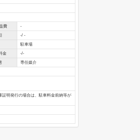
益費
-
引
-/ -
駐車場
料金
-/-
態
専任媒介
庫証明発行の場合は、駐車料金前納等が