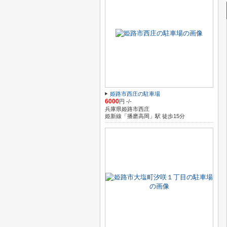
姫路市西庄の駐車場
6000
円 -/-
兵庫県姫路市西庄
姫新線「播磨高岡」駅 徒歩15分