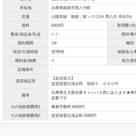
所在地
兵庫県姫路市西八代町
交通
山陽本線「姫路」駅 バス11分 西八代 停歩3分
賃料
6000円
管理費+共
敷金/保証金/礼金
-/ -/ -
償却/敷
契約期間
1年
種別
現況/引渡時期
空/即時
保険加入/
権利金/雑費
-/-
取引形
設備条件
-
【必須加入】
賃貸保証等
賃貸借委託保証料 初回５，０００円
兵庫県立大新在家キャンパス西にあります★車
備考
必要です
その他初期費用1
事務手数料:6600円
その他初期費用2
賃貸借委託保証料:5000円