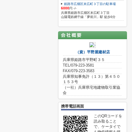
姫路市広畑区末広町３丁目の駐車場
6000
円 -/-
兵庫県姫路市広畑区末広町３丁目
山陽電鉄網干線「夢前川」駅 徒歩6分
（資）平野屋建材店
兵庫県姫路市平野町３５
TEL/079-223-3581
FAX/079-223-3583
兵庫県知事免許（１３）第４５０
１５３号
（一社）兵庫県宅地建物取引業協
会
携帯電話画面
このQRコードを
読み取ること
で、ケータイで
も物件情報を確