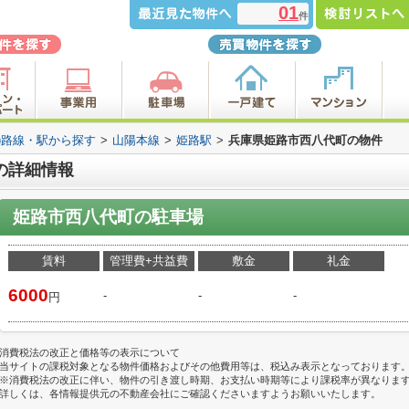
01
件
場)路線・駅から探す
>
山陽本線
>
姫路駅
>
兵庫県姫路市西八代町の物件
の詳細情報
姫路市西八代町の駐車場
賃料
管理費+共益費
敷金
礼金
6000
-
-
-
円
消費税法の改正と価格等の表示について
当サイトの課税対象となる物件価格およびその他費用等は、税込み表示となっております
※消費税法の改正に伴い、物件の引き渡し時期、お支払い時期等により課税率が異なりま
詳しくは、各情報提供元の不動産会社にご確認くださいますようお願いいたします。