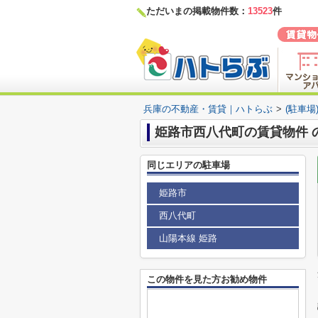
ただいまの掲載物件数：
13523
件
兵庫の不動産・賃貸｜ハトらぶ
>
(駐車
姫路市西八代町の賃貸物件 
同じエリアの駐車場
姫路市
西八代町
山陽本線 姫路
この物件を見た方お勧め物件