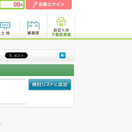
00
件
。
す。