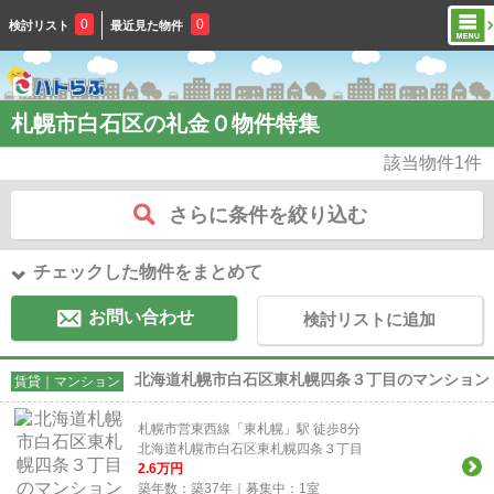
0
0
検討リスト
最近見た物件
札幌市白石区の礼金０物件特集
該当物件
1
件
さらに条件を絞り込む
チェックした物件をまとめて
お問い合わせ
検討リストに追加
北海道札幌市白石区東札幌四条３丁目のマンション
賃貸｜マンション
札幌市営東西線「東札幌」駅 徒歩8分
北海道札幌市白石区東札幌四条３丁目
2.6
万円
築年数：築37年｜募集中：
1
室