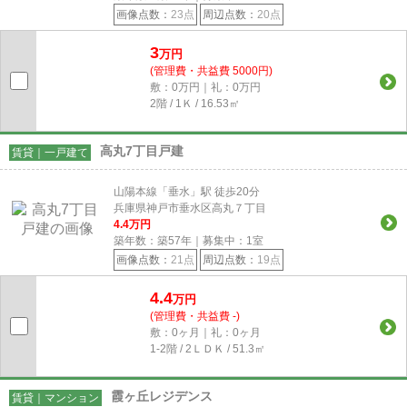
画像点数：
23点
周辺点数：
20点
3
万円
(管理費・共益費 5000円)
敷：0万円｜礼：0万円
2階 / 1Ｋ / 16.53㎡
高丸7丁目戸建
賃貸｜一戸建て
山陽本線「垂水」駅 徒歩20分
兵庫県神戸市垂水区高丸７丁目
4.4
万円
築年数：築57年｜募集中：
1
室
画像点数：
21点
周辺点数：
19点
4.4
万円
(管理費・共益費 -)
敷：0ヶ月｜礼：0ヶ月
1-2階 / 2ＬＤＫ / 51.3㎡
霞ヶ丘レジデンス
賃貸｜マンション