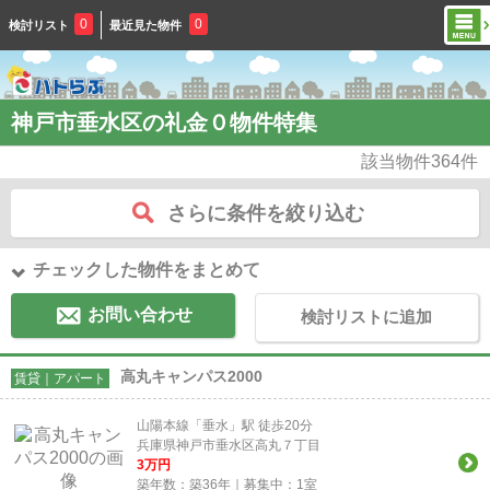
0
0
検討リスト
最近見た物件
神戸市垂水区の礼金０物件特集
該当物件
364
件
さらに条件を絞り込む
チェックした物件をまとめて
お問い合わせ
検討リストに追加
高丸キャンパス2000
賃貸｜アパート
山陽本線「垂水」駅 徒歩20分
兵庫県神戸市垂水区高丸７丁目
3
万円
築年数：築36年｜募集中：
1
室