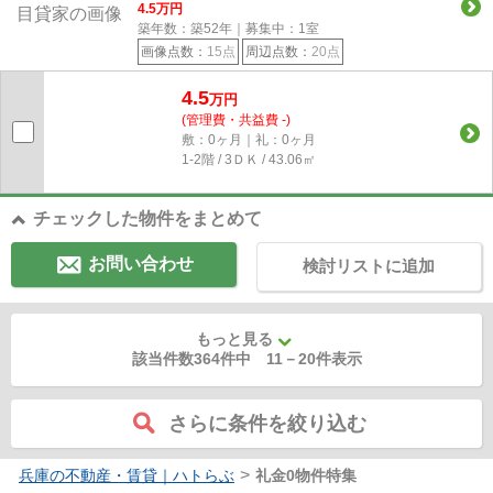
4.5
万円
築年数：築52年｜募集中：
1
室
画像点数：
15点
周辺点数：
20点
4.5
万円
(管理費・共益費 -)
敷：0ヶ月｜礼：0ヶ月
1-2階 / 3ＤＫ / 43.06㎡
チェックした物件をまとめて
お問い合わせ
検討リストに追加
もっと見る
該当件数364件中
11
－
20
件表示
さらに条件を絞り込む
>
兵庫の不動産・賃貸｜ハトらぶ
礼金0物件特集