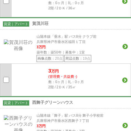
敷：0ヶ月｜礼：0ヶ月
2階 / 2ＤＫ / 36㎡
賀茂川荘
賃貸｜アパート
山陽本線「垂水」駅 バス8分 クラブ前
兵庫県神戸市垂水区福田１丁目
3
万円
築年数：築50年｜募集中：
1
室
画像点数：
20点
周辺点数：
19点
3
万円
(管理費・共益費 -)
敷：0ヶ月｜礼：0ヶ月
2階 / 2ＤＫ / 35㎡
西舞子グリーンハウス
賃貸｜アパート
山陽本線「舞子」駅 バス8分 舞子小学校前
兵庫県神戸市垂水区西舞子７丁目
3
万円