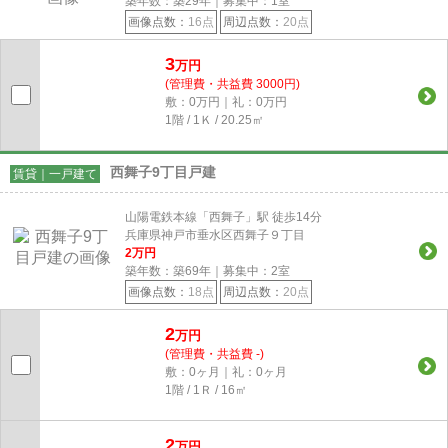
築年数：築29年｜募集中：
1
室
画像点数：
16点
周辺点数：
20点
3
万円
(管理費・共益費 3000円)
敷：0万円｜礼：0万円
1階 / 1Ｋ / 20.25㎡
西舞子9丁目戸建
賃貸｜一戸建て
山陽電鉄本線「西舞子」駅 徒歩14分
兵庫県神戸市垂水区西舞子９丁目
2
万円
築年数：築69年｜募集中：
2
室
画像点数：
18点
周辺点数：
20点
2
万円
(管理費・共益費 -)
敷：0ヶ月｜礼：0ヶ月
1階 / 1Ｒ / 16㎡
2
万円