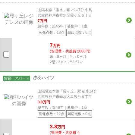
山陽本線「垂水」駅 バス7分 中島
兵庫県神戸市垂水区霞ケ丘５丁目
7
万円
築年数：築45年｜募集中：
1
室
画像点数：
18点
周辺点数：
6点
7
万円
(管理費・共益費 2000円)
敷：0ヶ月｜礼：0ヶ月
2階 / 2ＤＫ / 52.57㎡
赤羽ハイツ
賃貸｜アパート
山陽電鉄本線「霞ヶ丘」駅 徒歩14分
兵庫県神戸市垂水区星陵台５丁目
3.8
万円
築年数：築46年｜募集中：
1
室
画像点数：
12点
周辺点数：
0点
3.8
万円
(管理費・共益費 -)