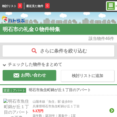
0
0
検討リスト
最近見た物件
明石市の礼金０物件特集
該当物件
46
件
さらに条件を絞り込む
チェックした物件をまとめて
お問い合わせ
検討リストに追加
明石市魚住町錦が丘１丁目のアパート
賃貸｜アパート
山陽本線「魚住」駅 徒歩8分
兵庫県明石市魚住町錦が丘１丁目
5.3
万円
築年数：築38年｜募集中：
1
室