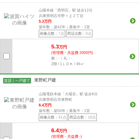
山陽本線「西明石」駅 徒歩12分
兵庫県明石市野々上２丁目
5.3
万円
築年数：築42年｜募集中：
1
室
画像点数：
7点
周辺点数：
0点
5.3
万円
(管理費・共益費 2000円)
敷：-｜礼：-
2階 / 1ＬＤＫ / 46㎡
東野町戸建
賃貸｜一戸建て
山陽電鉄本線「大蔵谷」駅 徒歩6分
兵庫県明石市東野町
6.4
万円
築年数：築50年｜募集中：
1
室
画像点数：
41点
周辺点数：
18点
6.4
万円
(管理費・共益費 -)