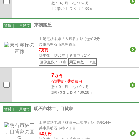
敷：0ヶ月｜礼：0ヶ月
1-2階 / 2ＬＤＫ / 51.33㎡
東朝霧丘
賃貸｜一戸建て
山陽電鉄本線「大蔵谷」駅 徒歩13分
兵庫県明石市東朝霧丘
7
万円
築年数：築51年｜募集中：
1
室
画像点数：
21点
周辺点数：
18点
7
万円
(管理費・共益費 -)
敷：0ヶ月｜礼：0ヶ月
2階 / 3ＳＬＤＫ / 80.28㎡
明石市林二丁目貸家
賃貸｜一戸建て
山陽電鉄本線「林崎松江海岸」駅 徒歩14分
兵庫県明石市林２丁目
4.8
万円