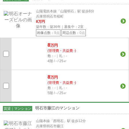
山陽電鉄本線「山陽明石」駅 徒歩8分
兵庫県明石市桜町
8
万円
築年数：築36年｜募集中：
2
室
画像点数：
9点
周辺点数：
0点
8
万円
(管理費・共益費 -)
敷：-｜礼：-
4階 / - / 25㎡
8
万円
(管理費・共益費 -)
敷：-｜礼：-
5階 / - / 25㎡
明石市藤江のマンション
賃貸｜マンション
山陽本線「西明石」駅 徒歩12分
兵庫県明石市藤江