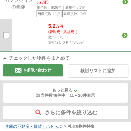
5.2
万円
築年数：築26年｜募集中：
1
室
画像点数：
1点
周辺点数：
0点
5.2
万円
(管理費・共益費 -)
敷：-｜礼：-
3階 / 2ＬＤＫ / 40.86㎡
チェックした物件をまとめて
お問い合わせ
検討リストに追加
もっと見る
該当件数46件中
11
－
20
件表示
さらに条件を絞り込む
>
兵庫の不動産・賃貸｜ハトらぶ
礼金0物件特集