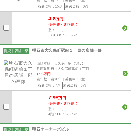
築年数：築53年｜募集中：
1
室
画像点数：
15点
周辺点数：
0点
4.8
万円
(管理費・共益費 -)
敷：-｜礼：-
- / 3ＤＫ / 69.37㎡
明石市大久保町駅前１丁目の店舗一部
賃貸｜店舗一部
山陽本線「大久保」駅 徒歩3分
兵庫県明石市大久保町駅前１丁目
7.98
万円
築年数：築36年｜募集中：
1
室
画像点数：
7点
周辺点数：
0点
7.98
万円
(管理費・共益費 -)
敷：-｜礼：-
4階 / 1Ｒ / 37.26㎡
明石オーナーズビル
賃貸｜店舗一部