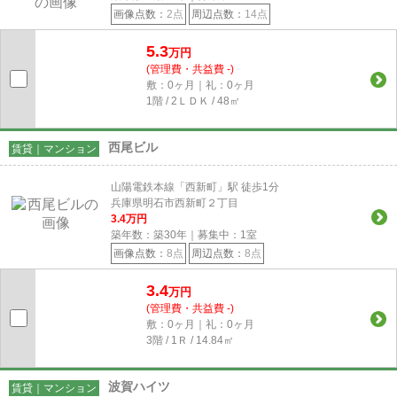
画像点数：
2点
周辺点数：
14点
5.3
万円
(管理費・共益費 -)
敷：0ヶ月｜礼：0ヶ月
1階 / 2ＬＤＫ / 48㎡
西尾ビル
賃貸｜マンション
山陽電鉄本線「西新町」駅 徒歩1分
兵庫県明石市西新町２丁目
3.4
万円
築年数：築30年｜募集中：
1
室
画像点数：
8点
周辺点数：
8点
3.4
万円
(管理費・共益費 -)
敷：0ヶ月｜礼：0ヶ月
3階 / 1Ｒ / 14.84㎡
波賀ハイツ
賃貸｜マンション