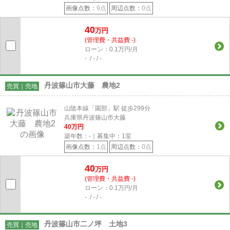
画像点数：
9点
周辺点数：
0点
40
万円
(管理費・共益費 -)
ローン：0.1万円/月
- / - / -
丹波篠山市大藤 農地2
売買｜売地
山陰本線「園部」駅 徒歩299分
兵庫県丹波篠山市大藤
40
万円
築年数：-｜募集中：
1
室
画像点数：
1点
周辺点数：
0点
40
万円
(管理費・共益費 -)
ローン：0.1万円/月
- / - / -
丹波篠山市二ノ坪 土地3
売買｜売地