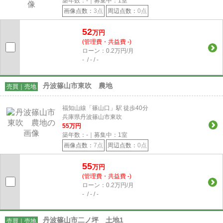
築年数：-｜募集中：
1
室
画像点数：
3点
周辺点数：
0点
52
万円
(管理費・共益費 -)
ローン：0.2万円/月
- / - / -
丹波篠山市東吹 農地
売買｜売地
福知山線「篠山口」駅 徒歩40分
兵庫県丹波篠山市東吹
55
万円
築年数：-｜募集中：
1
室
画像点数：
7点
周辺点数：
0点
55
万円
(管理費・共益費 -)
ローン：0.2万円/月
- / - / -
丹波篠山市二ノ坪 土地1
売買｜売地