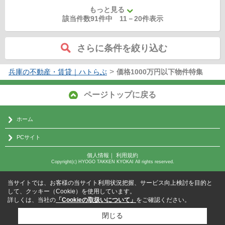
もっと見る
該当件数91件中
11
－
20
件表示
さらに条件を絞り込む
>
兵庫の不動産・賃貸｜ハトらぶ
価格1000万円以下物件特集
ページトップに戻る
ホーム
PCサイト
個人情報
｜
利用規約
Copyright(c) HYOGO TAKKEN KYOKAI All rights reserved.
当サイトでは、お客様の当サイト利用状況把握、サービス向上検討を目的と
して、クッキー（Cookie）を使用しています。
詳しくは、当社の
「Cookieの取扱いについて」
をご確認ください。
閉じる