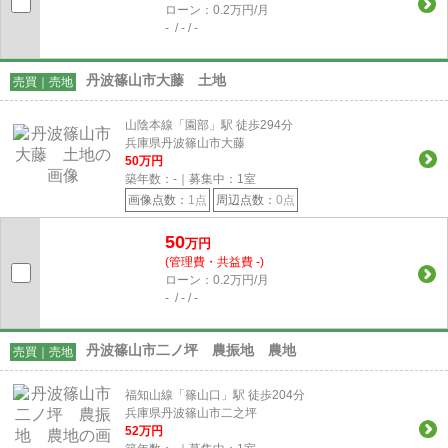
ローン：0.2万円/月
- / - / -
丹波篠山市大藤 土地
売買｜売地
山陰本線「園部」駅 徒歩294分
兵庫県丹波篠山市大藤
50
万円
築年数：-｜募集中：
1
室
画像点数：
1点
周辺点数：
0点
50
万円
(管理費・共益費 -)
ローン：0.2万円/月
- / - / -
丹波篠山市二ノ坪 農振地 農地
売買｜売地
福知山線「篠山口」駅 徒歩204分
兵庫県丹波篠山市二之坪
52
万円