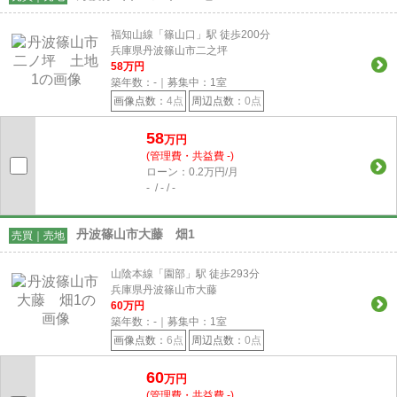
福知山線「篠山口」駅 徒歩200分
兵庫県丹波篠山市二之坪
58
万円
築年数：-｜募集中：
1
室
画像点数：
4点
周辺点数：
0点
58
万円
(管理費・共益費 -)
ローン：0.2万円/月
- / - / -
丹波篠山市大藤 畑1
売買｜売地
山陰本線「園部」駅 徒歩293分
兵庫県丹波篠山市大藤
60
万円
築年数：-｜募集中：
1
室
画像点数：
6点
周辺点数：
0点
60
万円
(管理費・共益費 -)