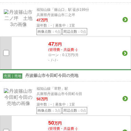
福知山線「篠山口」駅 徒歩199分
兵庫県丹波篠山市二之坪
47
万円
築年数：-｜募集中：
1
室
画像点数：
4点
周辺点数：
0点
47
万円
(管理費・共益費 -)
ローン：0.1万円/月
- / - / -
丹波篠山市今田町今田の売地
売買｜売地
福知山線「草野」駅
兵庫県丹波篠山市今田町今田
50
万円
築年数：-｜募集中：
1
室
画像点数：
3点
周辺点数：
0点
50
万円
(管理費・共益費 -)