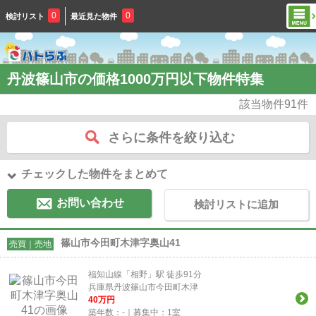
0
0
検討リスト
最近見た物件
丹波篠山市の価格1000万円以下物件特集
該当物件
91
件
さらに条件を絞り込む
チェックした物件をまとめて
お問い合わせ
検討リストに追加
篠山市今田町木津字奥山41
売買｜売地
福知山線「相野」駅 徒歩91分
兵庫県丹波篠山市今田町木津
40
万円
築年数：-｜募集中：
1
室