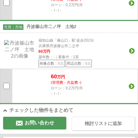
ローン：0.2万円/月
- / - / -
丹波篠山市二ノ坪 土地2
売買｜売地
福知山線「篠山口」駅 徒歩202分
兵庫県丹波篠山市二之坪
60
万円
築年数：-｜募集中：
1
室
画像点数：
6点
周辺点数：
0点
60
万円
(管理費・共益費 -)
ローン：0.2万円/月
- / - / -
チェックした物件をまとめて
お問い合わせ
検討リストに追加