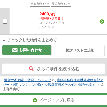
画像点数：
4点
周辺点数：
0点
2400
万円
(管理費・共益費 -)
ローン：7.2万円/月
- / - / 135㎡
チェックした物件をまとめて
お問い合わせ
検討リストに追加
さらに条件を絞り込む
>
滋賀の不動産・賃貸｜ハトらぶ
(店舗事務所住宅以外建物全部ア
>
パート(棟)マンション(棟)ビル店舗事務所その他)地域から探す
犬
上郡甲良町
ページトップに戻る