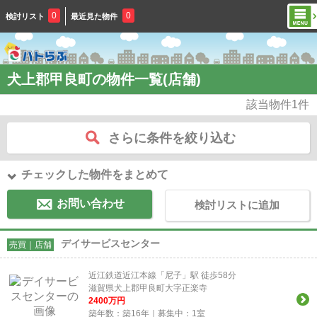
0
0
検討リスト
最近見た物件
犬上郡甲良町の物件一覧(店舗)
該当物件
1
件
さらに条件を絞り込む
チェックした物件をまとめて
お問い合わせ
検討リストに追加
デイサービスセンター
売買｜店舗
近江鉄道近江本線「尼子」駅 徒歩58分
滋賀県犬上郡甲良町大字正楽寺
2400
万円
築年数：築16年｜募集中：
1
室