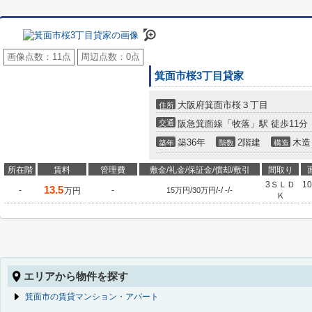
画像点数：
11点
周辺点数：
0点
箕面市桜3丁目貸家
大阪府箕面市桜３丁目
住所
交通
阪急箕面線「牧落」駅 徒歩11分
築36年
2階建
木造
築年
階数
構造
所在階
賃料
管理費
敷金/礼金/保証金/償却/敷引
間取り
3ＳＬＤ
10
13.5
-
-
/
/
/
/
万円
15万円
30万円
-
-
-
Ｋ
エリアから物件を探す
箕面市の賃貸マンション・アパート