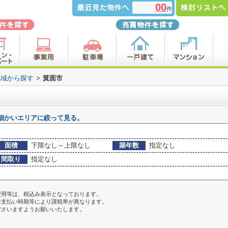
00
件
地域から探す
>
箕面市
細かいエリアに絞って見る。
面積
下限なし～上限なし
築年数
指定なし
間取り
指定なし
費用等は、税込み表示となっております。
お支払い時期等により課税率が異なります。
ださいますようお願いいたします。