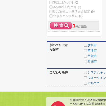
3駅以上利用可
(0)
3沿線以上利用可
(0)
BELS/省エネ基準適合認定
(0)
空き家バンク登録
(0)
1
件が該当
別のエリアか
彦根市
ら探す
草津市
甲賀市
野洲市
こだわり条件
システムキッ
ウォークイン
バルコニー
公益社団法人滋賀県宅地建
〒520-0044 滋賀県大津市京町