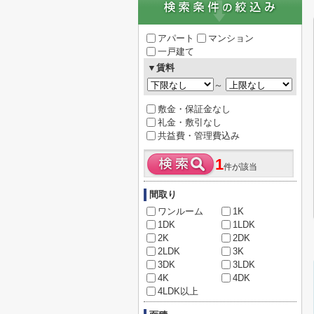
アパート
マンション
一戸建て
▼賃料
～
敷金・保証金なし
礼金・敷引なし
共益費・管理費込み
1
件が該当
間取り
ワンルーム
1K
1DK
1LDK
2K
2DK
2LDK
3K
3DK
3LDK
4K
4DK
4LDK以上