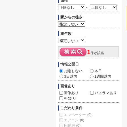
面積
～
駅からの徒歩
築年数
1
件が該当
情報公開日
指定しない
本日
3日以内
1週間以内
画像あり
画像あり
パノラマあり
VRあり
こだわり条件
エレベーター
(0)
エアコン
(0)
床暖房
(0)