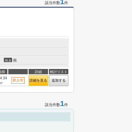
1
該当件数
件
南
向き
面積
詳細
検討リスト
4.34
即入可
詳細を見る
追加する
㎡
1
該当件数
件