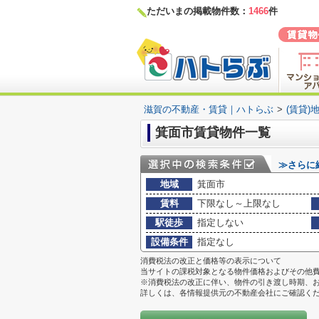
ただいまの掲載物件数：
1466
件
滋賀の不動産・賃貸｜ハトらぶ
>
(賃貸)
箕面市賃貸物件一覧
≫さらに
地域
箕面市
賃料
下限なし～上限なし
駅徒歩
指定しない
設備条件
指定なし
消費税法の改正と価格等の表示について
当サイトの課税対象となる物件価格およびその他
※消費税法の改正に伴い、物件の引き渡し時期、
詳しくは、各情報提供元の不動産会社にご確認く