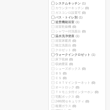
システムキッチン
(1)
カウンターキッチン
(0)
ガスコンロ設置可
(0)
バス・トイレ別
(1)
追焚機能浴室
(1)
浴室乾燥機
(0)
シャワー付洗面台
(0)
温水洗浄便座
(1)
浴室床暖房
(0)
独立洗面台
(0)
クロゼット
(0)
ウォークインクロゼット
(1)
床下収納
(0)
収納豊富
(0)
シューズボックス
(0)
ＢＳ
(0)
ＣＳ
(0)
ＣＡＴＶインターネット
(0)
オートロック
(0)
ＴＶモニタ付インターホン
(0)
宅配ボックス
(0)
24時間セキュリティ
(0)
複層ガラス
(0)