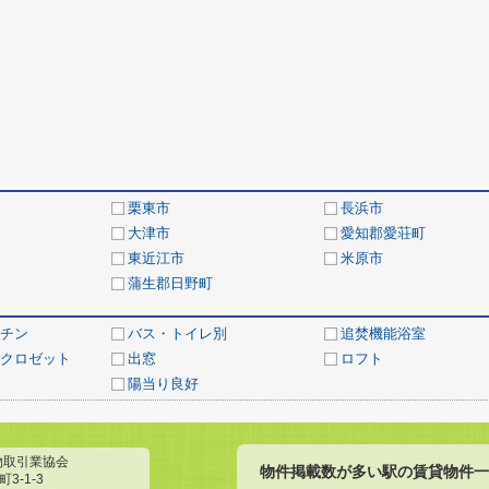
栗東市
長浜市
大津市
愛知郡愛荘町
東近江市
米原市
蒲生郡日野町
チン
バス・トイレ別
追焚機能浴室
クロゼット
出窓
ロフト
陽当り良好
物取引業協会
物件掲載数が多い駅の賃貸物件一
3-1-3