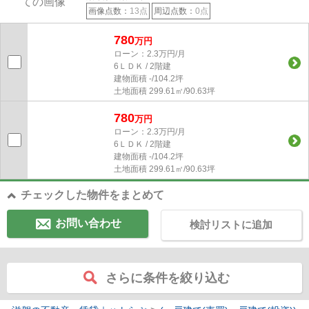
画像点数：
13点
周辺点数：
0点
780
万円
ローン：2.3万円/月
6ＬＤＫ / 2階建
建物面積
-/104.2坪
土地面積
299.61㎡/90.63坪
780
万円
ローン：2.3万円/月
6ＬＤＫ / 2階建
建物面積
-/104.2坪
土地面積
299.61㎡/90.63坪
チェックした物件をまとめて
お問い合わせ
検討リストに追加
さらに条件を絞り込む