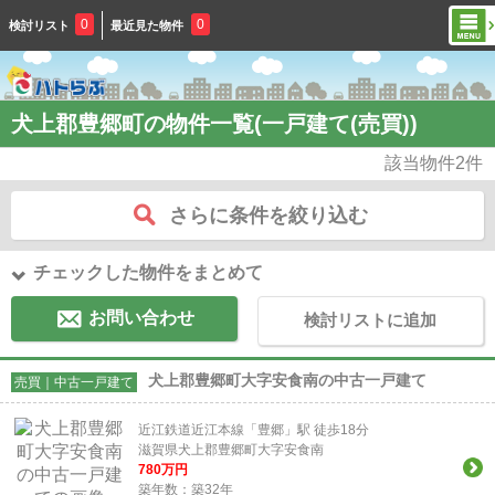
0
0
検討リスト
最近見た物件
犬上郡豊郷町の物件一覧(一戸建て(売買))
該当物件
2
件
さらに条件を絞り込む
チェックした物件をまとめて
お問い合わせ
検討リストに追加
犬上郡豊郷町大字安食南の中古一戸建て
売買｜中古一戸建て
近江鉄道近江本線「豊郷」駅 徒歩18分
滋賀県犬上郡豊郷町大字安食南
780
万円
築年数：築32年