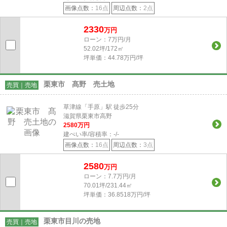
画像点数：
16点
周辺点数：
2点
2330
万円
ローン：7万円/月
52.02坪/172㎡
坪単価：44.78万円/坪
栗東市 髙野 売土地
売買｜売地
草津線「手原」駅 徒歩25分
滋賀県栗東市高野
2580
万円
建ぺい率/容積率：
-/-
画像点数：
16点
周辺点数：
3点
2580
万円
ローン：7.7万円/月
70.01坪/231.44㎡
坪単価：36.8518万円/坪
栗東市目川の売地
売買｜売地