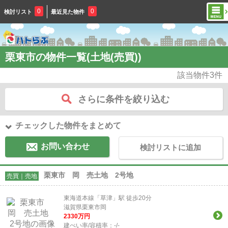
0
0
検討リスト
最近見た物件
栗東市の物件一覧(土地(売買))
該当物件
3
件
さらに条件を絞り込む
チェックした物件をまとめて
お問い合わせ
検討リストに追加
栗東市 岡 売土地 2号地
売買｜売地
東海道本線「草津」駅 徒歩20分
滋賀県栗東市岡
2330
万円
建ぺい率/容積率：
-/-