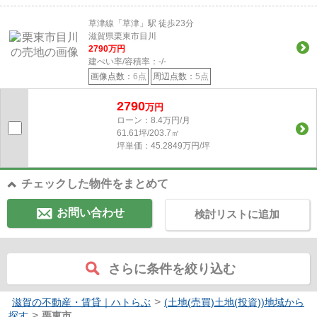
草津線「草津」駅 徒歩23分
滋賀県栗東市目川
2790
万円
建ぺい率/容積率：
-/-
画像点数：
6点
周辺点数：
5点
2790
万円
ローン：8.4万円/月
61.61坪/203.7㎡
坪単価：45.2849万円/坪
チェックした物件をまとめて
お問い合わせ
検討リストに追加
さらに条件を絞り込む
>
滋賀の不動産・賃貸｜ハトらぶ
(土地(売買)土地(投資))地域から
>
探す
栗東市