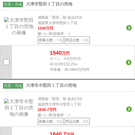
大津市堅田１丁目の売地
売買｜売地
湖西線「堅田」駅 徒歩25分
滋賀県大津市堅田１丁目
1540
万円
建ぺい率/容積率：
-/-
画像点数：
7点
周辺点数：
0点
1540
万円
ローン：4.6万円/月
40.01坪/132.29㎡
坪単価：38.4904万円/坪
大津市今堅田１丁目の売地
売買｜売地
湖西線「堅田」駅 徒歩13分
滋賀県大津市今堅田１丁目
1640.7
万円
建ぺい率/容積率：
-/-
画像点数：
9点
周辺点数：
0点
1640.7
万円