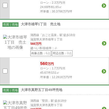
ローン：2.3万円/月
24.69坪/81.65㎡
坪単価：30.3766万円/坪
大津市雄琴1丁目 売土地
売買｜売地
湖西線「おごと温泉」駅 徒歩16分
滋賀県大津市雄琴１丁目
560
万円
建ぺい率/容積率：
-/-
画像点数：
6点
周辺点数：
0点
560
万円
ローン：1.7万円/月
45.67坪/151㎡
坪単価：12.2618万円/坪
大津市真野五丁目49坪売地
売買｜売地
湖西線「堅田」駅 徒歩18分
滋賀県大津市真野５丁目