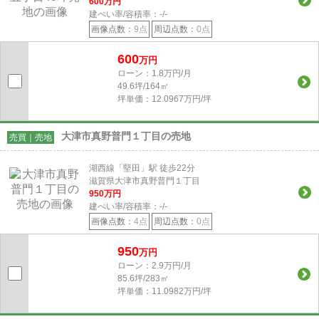
600
万円
建ぺい率/容積率：
-/-
画像点数：
9点
周辺点数：
0点
600
万円
ローン：1.8万円/月
49.6坪/164㎡
坪単価：12.0967万円/坪
大津市真野普門１丁目の売地
売買｜売地
湖西線「堅田」駅 徒歩22分
滋賀県大津市真野普門１丁目
950
万円
建ぺい率/容積率：
-/-
画像点数：
4点
周辺点数：
0点
950
万円
ローン：2.9万円/月
85.6坪/283㎡
坪単価：11.0982万円/坪