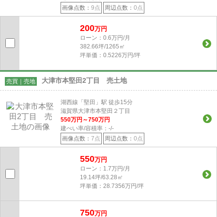
画像点数：
9点
周辺点数：
0点
200
万円
ローン：0.6万円/月
382.66坪/1265㎡
坪単価：0.5226万円/坪
大津市本堅田2丁目 売土地
売買｜売地
湖西線「堅田」駅 徒歩15分
滋賀県大津市本堅田２丁目
550
万円～
750
万円
建ぺい率/容積率：
-/-
画像点数：
7点
周辺点数：
0点
550
万円
ローン：1.7万円/月
19.14坪/63.28㎡
坪単価：28.7356万円/坪
750
万円