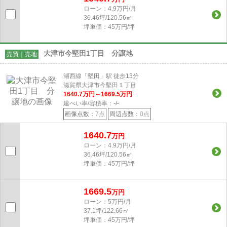
ローン：4.9万円/月
36.46坪/120.56㎡
坪単価：45万円/坪
大津市今堅田1丁目 分譲地
売買｜売地
湖西線「堅田」駅 徒歩13分
滋賀県大津市今堅田１丁目
1640.7
万円～
1669.5
万円
建ぺい率/容積率：
-/-
画像点数：
7点
周辺点数：
0点
1640.7
万円
ローン：4.9万円/月
36.46坪/120.56㎡
坪単価：45万円/坪
1669.5
万円
ローン：5万円/月
37.1坪/122.66㎡
坪単価：45万円/坪