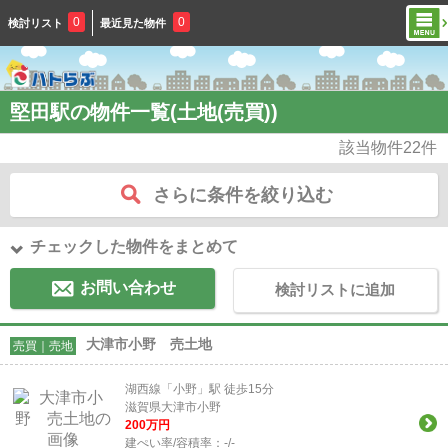
0
0
検討リスト
最近見た物件
堅田駅の物件一覧(土地(売買))
該当物件
22
件
さらに条件を絞り込む
チェックした物件をまとめて
お問い合わせ
検討リストに追加
大津市小野 売土地
売買｜売地
湖西線「小野」駅 徒歩15分
滋賀県大津市小野
200
万円
建ぺい率/容積率：
-/-