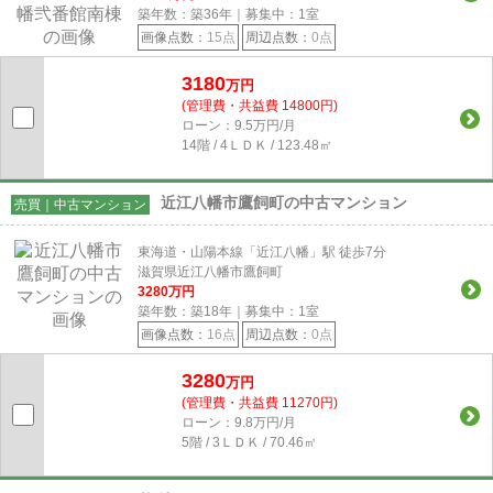
築年数：築36年｜募集中：
1
室
画像点数：
15点
周辺点数：
0点
3180
万円
(管理費・共益費 14800円)
ローン：9.5万円/月
14階 / 4ＬＤＫ / 123.48㎡
近江八幡市鷹飼町の中古マンション
売買｜中古マンション
東海道・山陽本線「近江八幡」駅 徒歩7分
滋賀県近江八幡市鷹飼町
3280
万円
築年数：築18年｜募集中：
1
室
画像点数：
16点
周辺点数：
0点
3280
万円
(管理費・共益費 11270円)
ローン：9.8万円/月
5階 / 3ＬＤＫ / 70.46㎡