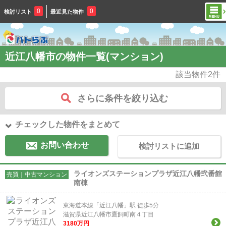
0
0
検討リスト
最近見た物件
近江八幡市の物件一覧(マンション)
該当物件
2
件
さらに条件を絞り込む
チェックした物件をまとめて
お問い合わせ
検討リストに追加
ライオンズステーションプラザ近江八幡弐番館
売買｜中古マンション
南棟
東海道本線「近江八幡」駅 徒歩5分
滋賀県近江八幡市鷹飼町南４丁目
3180
万円