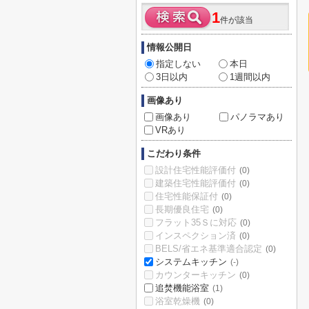
1
件が該当
情報公開日
指定しない
本日
3日以内
1週間以内
画像あり
画像あり
パノラマあり
VRあり
こだわり条件
設計住宅性能評価付
(0)
建築住宅性能評価付
(0)
住宅性能保証付
(0)
長期優良住宅
(0)
フラット35Ｓに対応
(0)
インスペクション済
(0)
BELS/省エネ基準適合認定
(0)
システムキッチン
(-)
カウンターキッチン
(0)
追焚機能浴室
(1)
浴室乾燥機
(0)