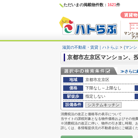
ただいまの掲載物件数：
1621
件
滋賀の不動産・賃貸｜ハトらぶ
>
(マン
京都市左京区マンション、投
≫さらに
地域
京都市左京区
価格
下限なし～上限なし
駅徒歩
指定しない
設備条件
システムキッチン
消費税法の改正と価格等の表示について
当サイトの課税対象となる物件価格およびその他
※消費税法の改正に伴い、物件の引き渡し時期、
詳しくは、各情報提供元の不動産会社にご確認く