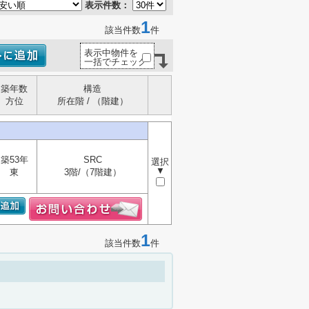
表示件数：
1
該当件数
件
表示中物件を
一括でチェック
築年数
構造
方位
所在階 / （階建）
築53年
SRC
選択
▼
東
3階/（7階建）
1
該当件数
件