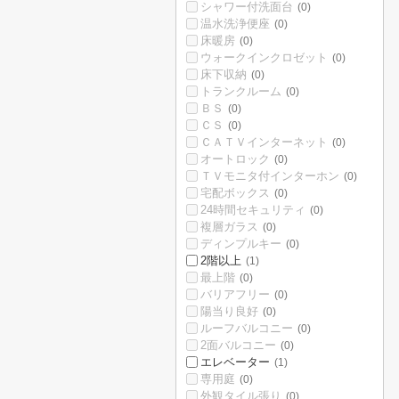
シャワー付洗面台
(0)
温水洗浄便座
(0)
床暖房
(0)
ウォークインクロゼット
(0)
床下収納
(0)
トランクルーム
(0)
ＢＳ
(0)
ＣＳ
(0)
ＣＡＴＶインターネット
(0)
オートロック
(0)
ＴＶモニタ付インターホン
(0)
宅配ボックス
(0)
24時間セキュリティ
(0)
複層ガラス
(0)
ディンプルキー
(0)
2階以上
(1)
最上階
(0)
バリアフリー
(0)
陽当り良好
(0)
ルーフバルコニー
(0)
2面バルコニー
(0)
エレベーター
(1)
専用庭
(0)
外観タイル張り
(0)