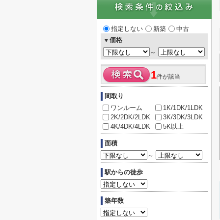
指定しない
新築
中古
▼価格
～
1
件が該当
間取り
ワンルーム
1K/1DK/1LDK
2K/2DK/2LDK
3K/3DK/3LDK
4K/4DK/4LDK
5K以上
面積
～
駅からの徒歩
築年数