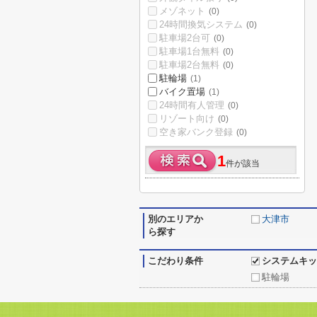
メゾネット
(0)
24時間換気システム
(0)
駐車場2台可
(0)
駐車場1台無料
(0)
駐車場2台無料
(0)
駐輪場
(1)
バイク置場
(1)
24時間有人管理
(0)
リゾート向け
(0)
空き家バンク登録
(0)
1
件が該当
別のエリアか
大津市
ら探す
こだわり条件
システムキッ
駐輪場