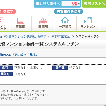
00
件
ション投資マンション)地域から探す
>
京都市左京区
>
システムキッチン
資マンション物件一覧 システムキッチン
細かいエリアに絞って見る。
面積
下限なし～上限なし
築年数
指定なし
間取り
指定なし
費用等は、税込み表示となっております。
お支払い時期等により課税率が異なります。
ださいますようお願いいたします。