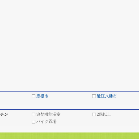
彦根市
近江八幡市
チン
追焚機能浴室
2階以上
バイク置場