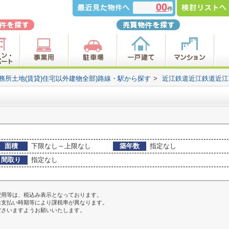
00
件
事務所土地(賃貸)住宅以外建物全部)路線・駅から探す
>
近江鉄道近江鉄道近
面積
下限なし～上限なし
築年数
指定なし
間取り
指定なし
費用等は、税込み表示となっております。
お支払い時期等により課税率が異なります。
ださいますようお願いいたします。