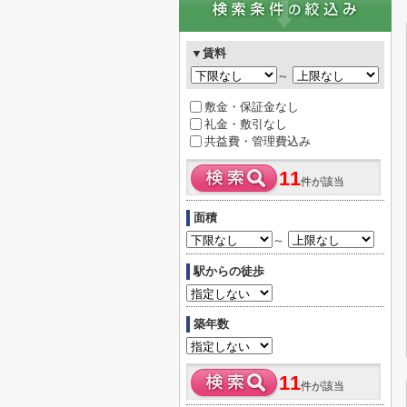
▼賃料
～
敷金・保証金なし
礼金・敷引なし
共益費・管理費込み
11
件が該当
面積
～
駅からの徒歩
築年数
11
件が該当