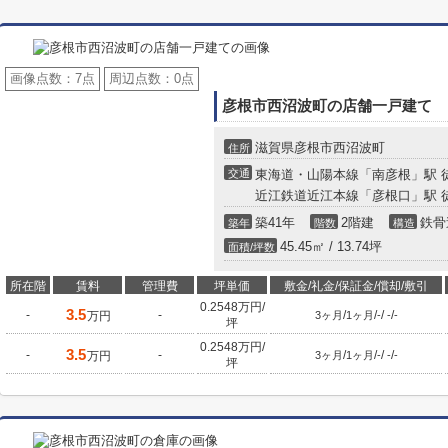
画像点数：
7点
周辺点数：
0点
彦根市西沼波町の店舗一戸建て
滋賀県彦根市西沼波町
住所
交通
東海道・山陽本線「南彦根」駅 徒
近江鉄道近江本線「彦根口」駅 
築41年
2階建
鉄骨
築年
階数
構造
45.45㎡ / 13.74坪
面積/坪数
所在階
賃料
管理費
坪単価
敷金/礼金/保証金/償却/敷引
0.2548万円/
3.5
-
-
/
/
/
/
万円
3ヶ月
1ヶ月
-
-
-
坪
0.2548万円/
3.5
-
-
/
/
/
/
万円
3ヶ月
1ヶ月
-
-
-
坪