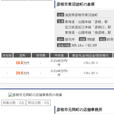
彦根市東沼波町の倉庫
滋賀県彦根市東沼波町
住所
交通
東海道・山陽本線「彦根」駅
近江鉄道近江本線「彦根口」駅
東海道・山陽本線「南彦根」駅
築31年
3階建
鉄骨
築年
階数
構造
305.14㎡ / 92.3坪
面積/坪数
所在階
賃料
管理費
坪単価
敷金/礼金/保証金/償却/敷引
0.2146万円/
19.8
-
-
/
/
/
/
万円
-
-
3ヶ月
-
-
坪
0.2146万円/
19.8
-
-
/
/
/
/
万円
-
-
3ヶ月
-
-
坪
画像点数：
2点
周辺点数：
0点
彦根市元岡町の店舗事務所