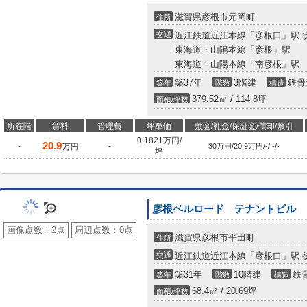
滋賀県彦根市元岡町
住所
交通
近江鉄道近江本線「彦根口」駅 
東海道・山陽本線「彦根」駅
東海道・山陽本線「南彦根」駅
築37年
3階建
鉄骨
築年
階数
構造
379.52㎡ / 114.8坪
面積/坪数
所在階
賃料
管理費
坪単価
敷金/礼金/保証金/償却/敷引
0.1821万円/
20.9
-
-
/
/
/
/
万円
30万円
20.9万円
-
-
-
坪
彦根ベルロード テナントビル
画像点数：
2点
周辺点数：
0点
滋賀県彦根市平田町
住所
交通
近江鉄道近江本線「彦根口」駅 徒
築31年
10階建
鉄
築年
階数
構造
68.4㎡ / 20.69坪
面積/坪数