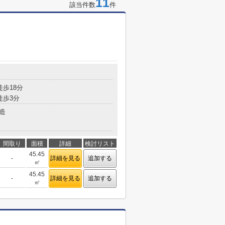
11
該当件数
件
歩18分
徒歩3分
造
間取り
面積
詳細
検討リスト
45.45
-
詳細を見る
追加する
㎡
45.45
-
詳細を見る
追加する
㎡