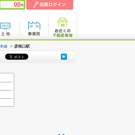
00
件
江本線
>
彦根口駅