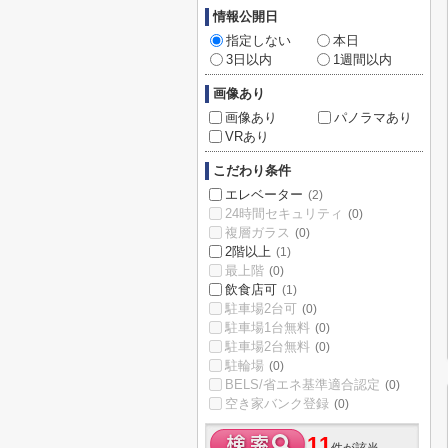
情報公開日
指定しない
本日
3日以内
1週間以内
画像あり
画像あり
パノラマあり
VRあり
こだわり条件
エレベーター
(2)
24時間セキュリティ
(0)
複層ガラス
(0)
2階以上
(1)
最上階
(0)
飲食店可
(1)
駐車場2台可
(0)
駐車場1台無料
(0)
駐車場2台無料
(0)
駐輪場
(0)
BELS/省エネ基準適合認定
(0)
空き家バンク登録
(0)
11