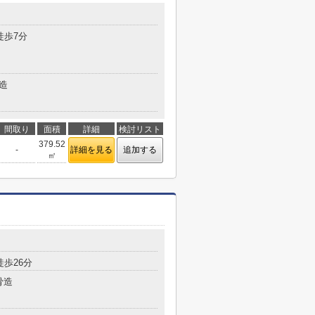
徒歩7分
造
間取り
面積
詳細
検討リスト
379.52
-
詳細を見る
追加する
㎡
歩26分
骨造