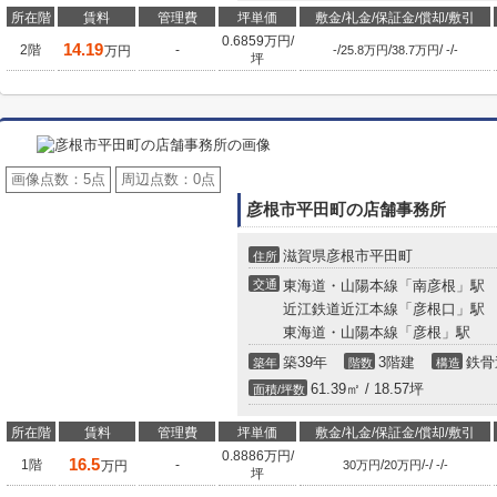
所在階
賃料
管理費
坪単価
敷金/礼金/保証金/償却/敷引
0.6859万円/
14.19
2階
-
/
/
/
/
万円
-
25.8万円
38.7万円
-
-
坪
画像点数：
5点
周辺点数：
0点
彦根市平田町の店舗事務所
滋賀県彦根市平田町
住所
交通
東海道・山陽本線「南彦根」駅
近江鉄道近江本線「彦根口」駅
東海道・山陽本線「彦根」駅
築39年
3階建
鉄骨
築年
階数
構造
61.39㎡ / 18.57坪
面積/坪数
所在階
賃料
管理費
坪単価
敷金/礼金/保証金/償却/敷引
0.8886万円/
16.5
1階
-
/
/
/
/
万円
30万円
20万円
-
-
-
坪