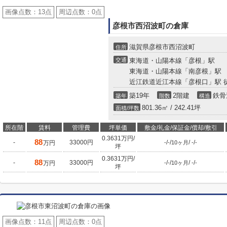
画像点数：
13点
周辺点数：
0点
彦根市西沼波町の倉庫
滋賀県彦根市西沼波町
住所
交通
東海道・山陽本線「彦根」駅
東海道・山陽本線「南彦根」駅
近江鉄道近江本線「彦根口」駅 
築19年
2階建
鉄骨
築年
階数
構造
801.36㎡ / 242.41坪
面積/坪数
所在階
賃料
管理費
坪単価
敷金/礼金/保証金/償却/敷引
0.3631万円/
88
-
33000円
/
/
/
/
万円
-
-
10ヶ月
-
-
坪
0.3631万円/
88
-
33000円
/
/
/
/
万円
-
-
10ヶ月
-
-
坪
画像点数：
11点
周辺点数：
0点