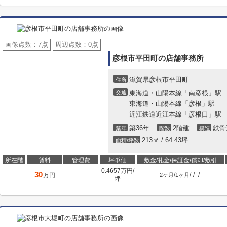
画像点数：
7点
周辺点数：
0点
彦根市平田町の店舗事務所
滋賀県彦根市平田町
住所
交通
東海道・山陽本線「南彦根」駅
東海道・山陽本線「彦根」駅
近江鉄道近江本線「彦根口」駅
築36年
2階建
鉄骨
築年
階数
構造
213㎡ / 64.43坪
面積/坪数
所在階
賃料
管理費
坪単価
敷金/礼金/保証金/償却/敷引
0.4657万円/
30
-
-
/
/
/
/
万円
2ヶ月
1ヶ月
-
-
-
坪