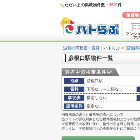
ただいまの掲載物件数：
1621
件
滋賀の不動産・賃貸｜ハトらぶ
>
(店舗
彦根口駅物件一覧
沿線
彦根口駅
賃料
下限なし～上限なし
駅徒歩
指定しない
設備条件
指定なし
消費税法の改正と価格等の表示について
当サイトの課税対象となる物件価格およびその他
※消費税法の改正に伴い、物件の引き渡し時期、
詳しくは、各情報提供元の不動産会社にご確認く