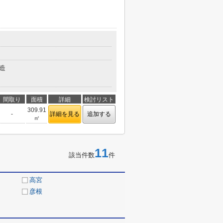
造
間取り
面積
詳細
検討リスト
309.91
-
詳細を見る
追加する
㎡
11
該当件数
件
高宮
彦根