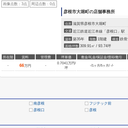
画像点数：
3点
周辺点数：
0点
彦根市大堀町の店舗事務所
滋賀県彦根市大堀町
住所
交通
近江鉄道近江本線「彦根口」駅
築35年
1階建
鉄骨
築年
階数
構造
309.91㎡ / 93.74坪
面積/坪数
所在階
賃料
管理費
坪単価
敷金/礼金/保証金/償却/敷引
0.7041万円/
66
-
-
/
/
/
/
万円
-
1ヶ月
5ヶ月
-
-
坪
南彦根
フジテック前
彦根口
彦根