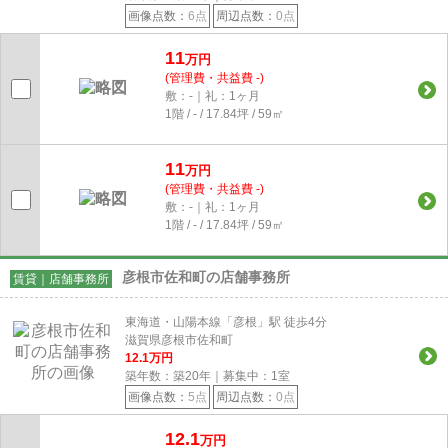
画像点数：
6点
周辺点数：
0点
11
万円
(管理費・共益費 -)
敷：-｜礼：1ヶ月
1階 / - / 17.84坪 / 59㎡
11
万円
(管理費・共益費 -)
敷：-｜礼：1ヶ月
1階 / - / 17.84坪 / 59㎡
彦根市佐和町の店舗事務所
賃貸｜店舗事務所
東海道・山陽本線「彦根」駅 徒歩4分
滋賀県彦根市佐和町
12.1
万円
築年数：築20年｜募集中：
1
室
画像点数：
5点
周辺点数：
0点
12.1
万円