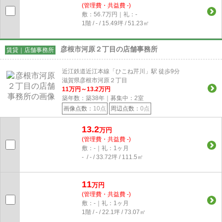
(管理費・共益費 -)
敷：56.7万円｜礼：-
1階 / - / 15.49坪 / 51.23㎡
彦根市河原２丁目の店舗事務所
賃貸｜店舗事務所
近江鉄道近江本線「ひこね芹川」駅 徒歩9分
滋賀県彦根市河原２丁目
11
万円～
13.2
万円
築年数：築38年｜募集中：
2
室
画像点数：
10点
周辺点数：
0点
13.2
万円
(管理費・共益費 -)
敷：-｜礼：1ヶ月
- / - / 33.72坪 / 111.5㎡
11
万円
(管理費・共益費 -)
敷：-｜礼：1ヶ月
1階 / - / 22.1坪 / 73.07㎡