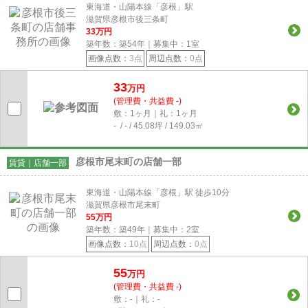
東海道・山陽本線「彦根」駅
滋賀県彦根市後三条町
33
万円
築年数：築54年｜募集中：
1
室
画像点数：
3点
周辺点数：
0点
33
万円
(管理費・共益費 -)
敷：1ヶ月｜礼：1ヶ月
- / - / 45.08坪 / 149.03㎡
彦根市尾末町の店舗一部
賃貸｜店舗一部
東海道・山陽本線「彦根」駅 徒歩10分
滋賀県彦根市尾末町
55
万円
築年数：築49年｜募集中：
2
室
画像点数：
10点
周辺点数：
0点
55
万円
(管理費・共益費 -)
敷：-｜礼：-