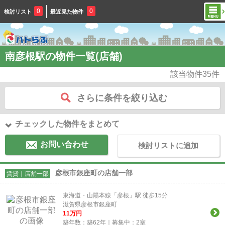
0
0
検討リスト
最近見た物件
南彦根駅の物件一覧(店舗)
該当物件
35
件
さらに条件を絞り込む
チェックした物件をまとめて
お問い合わせ
検討リストに追加
彦根市銀座町の店舗一部
賃貸｜店舗一部
東海道・山陽本線「彦根」駅 徒歩15分
滋賀県彦根市銀座町
11
万円
築年数：築62年｜募集中：
2
室