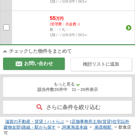
1階 / - / 109.8坪 / 363㎡
55
万円
(管理費・共益費 -)
敷：-｜礼：-
1階 / - / 109.8坪 / 363㎡
チェックした物件をまとめて
お問い合わせ
検討リストに追加
もっと見る
該当件数35件中
11
－
20
件表示
さらに条件を絞り込む
>
滋賀の不動産・賃貸｜ハトらぶ
(店舗事務所土地(賃貸)住宅以外
>
>
>
建物全部)路線・駅から探す
JR東海道本線
南彦根駅
飲食店
可