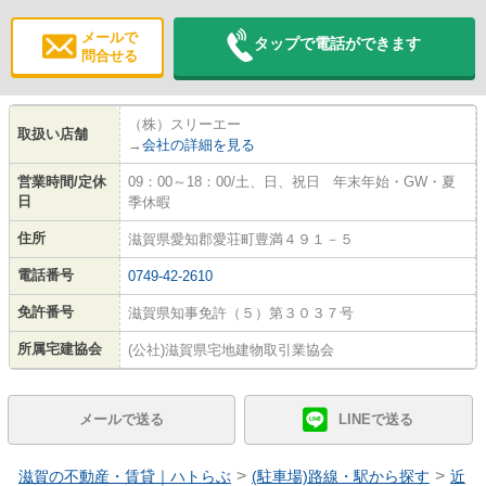
メールで
タップで電話ができます
問合せる
（株）スリーエー
取扱い店舗
→
会社の詳細を見る
営業時間/定休
09：00～18：00/土、日、祝日 年末年始・GW・夏
日
季休暇
住所
滋賀県愛知郡愛荘町豊満４９１－５
電話番号
0749-42-2610
免許番号
滋賀県知事免許（５）第３０３７号
所属宅建協会
(公社)滋賀県宅地建物取引業協会
メールで送る
LINEで送る
>
>
滋賀の不動産・賃貸｜ハトらぶ
(駐車場)路線・駅から探す
近