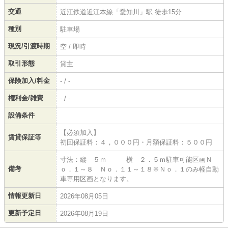
交通
近江鉄道近江本線「愛知川」駅 徒歩15分
種別
駐車場
現況/引渡時期
空 / 即時
取引形態
貸主
保険加入/料金
- / -
権利金/雑費
- / -
設備条件
【必須加入】
賃貸保証等
初回保証料：４，０００円・月額保証料：５００円
寸法：縦 ５ｍ 横 ２．５ｍ駐車可能区画Ｎ
備考
ｏ．１～８ Ｎｏ．１１～１８※Ｎｏ．１のみ軽自動
車専用区画となります。
情報更新日
2026年08月05日
更新予定日
2026年08月19日