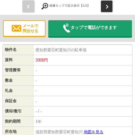
前
次
画像タップで拡大表示【
1
/2】
メールで
タップで電話ができます
問合せる
物件名
愛知郡愛荘町愛知川の駐車場
賃料
3300
円
管理費等
-
敷金
-
礼金
-
保証金
-
償却/敷引
- / -
契約期間
1年
所在地
滋賀県愛知郡愛荘町愛知川
地図を見る