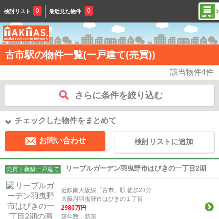
0
0
検討リスト
最近見た物件
古市駅の物件一覧(一戸建て(売買))
該当物件
4
件
さらに条件を絞り込む
チェックした物件をまとめて
お問い合わせ
検討リストに追加
リーブルガーデン羽曳野市はびきの一丁目2期
売買｜新築一戸建て
近鉄南大阪線「古市」駅 徒歩23分
大阪府羽曳野市はびきの１丁目
2980
万円
築年数：新築