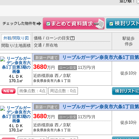
並び順：
外観
/
間取り図
価格 / ローンの目安
駅徒歩
停歩
交通 / 所在地
間取り/土地面積
リーブルガーデン奈良市六条1丁目第
新築一戸建て
3680
万円
11万円/月
ローン目安
徒歩10分
近鉄橿原線 西ノ京駅
4ＬＤＫ
170.1㎡
奈良県奈良市六条１丁目
画像点数：
4点
周辺点数：
0点
リーブルガーデン奈良市六条1丁目第
新築一戸建て
3680
万円
11万円/月
ローン目安
徒歩10分
近鉄橿原線 西ノ京駅
4ＬＤＫ
170.1㎡
奈良県奈良市六条１丁目