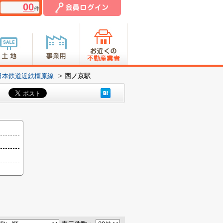
00
件
日本鉄道近鉄橿原線
>
西ノ京駅