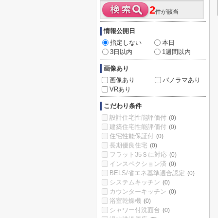
2
件が該当
情報公開日
指定しない
本日
3日以内
1週間以内
画像あり
画像あり
パノラマあり
VRあり
こだわり条件
設計住宅性能評価付
(0)
建築住宅性能評価付
(0)
住宅性能保証付
(0)
長期優良住宅
(0)
フラット35Ｓに対応
(0)
インスペクション済
(0)
BELS/省エネ基準適合認定
(0)
システムキッチン
(0)
カウンターキッチン
(0)
浴室乾燥機
(0)
シャワー付洗面台
(0)