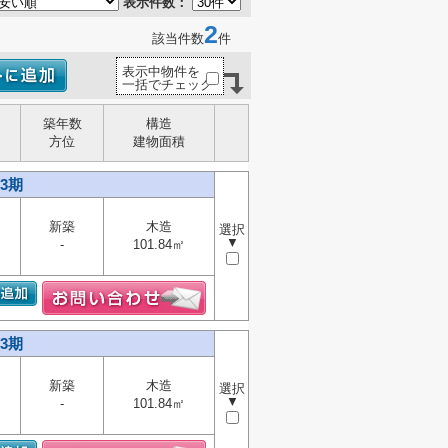
表示件数：
2
該当件数
件
表示中物件を
一括でチェック
築年数
構造
方位
建物面積
3期
新築
木造
選択
▼
-
101.84㎡
3期
新築
木造
選択
▼
-
101.84㎡