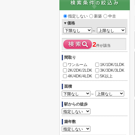
指定しない
新築
中古
▼価格
～
2
件が該当
間取り
ワンルーム
1K/1DK/1LDK
2K/2DK/2LDK
3K/3DK/3LDK
4K/4DK/4LDK
5K以上
面積
～
駅からの徒歩
築年数