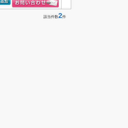
2
該当件数
件