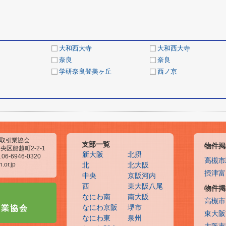
大和西大寺
大和西大寺
奈良
奈良
学研奈良登美ヶ丘
西ノ京
物取引業協会
支部一覧
物件掲
央区船越町2-2-1
新大阪
北摂
.06-6946-0320
高槻市
.or.jp
北
北大阪
摂津富
中央
京阪河内
西
東大阪八尾
物件掲
なにわ南
南大阪
高槻市
引業協会
なにわ京阪
堺市
東大阪
なにわ東
泉州