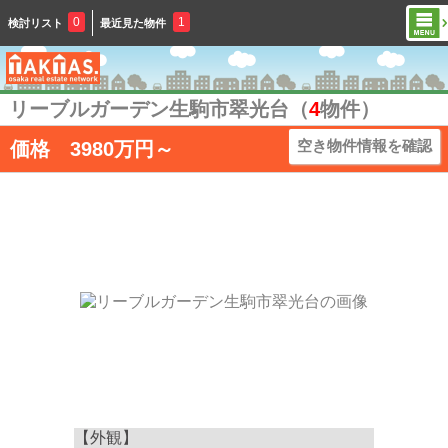
0
1
検討リスト
最近見た物件
リーブルガーデン生駒市翠光台（
4
物件）
空き物件情報を確認
価格
3980
万円～
【外観】