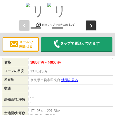
前
次
画像タップで拡大表示【
1
/1】
メールで
タップで電話ができます
問合せる
価格
3980万円～4480万円
ローンの目安
13.4万円/月
所在地
奈良県生駒市翠光台
地図を見る
交通
-㎡
建物面積/坪数
-
171.03㎡～207.28㎡
土地面積/坪数