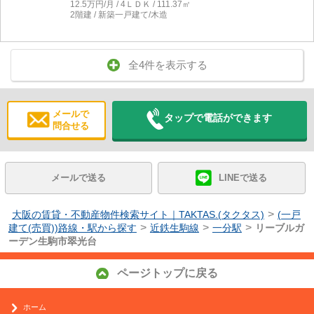
12.5万円/月 / 4ＬＤＫ / 111.37㎡
2階建 / 新築一戸建て/木造
全4件を表示する
メールで
タップで電話ができます
問合せる
メールで送る
LINEで送る
>
大阪の賃貸・不動産物件検索サイト｜TAKTAS.(タクタス)
(一戸
>
>
>
建て(売買))路線・駅から探す
近鉄生駒線
一分駅
リーブルガ
ーデン生駒市翠光台
ページトップに戻る
ホーム