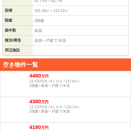
51.73坪～62.7坪
面積
101.44㎡～112.62㎡
階建
2階建
築年数
新築
種別/構造
新築一戸建て/木造
周辺施設
-
空き物件一覧
4480
万円
13.4万円/月 / 4ＬＤＫ / 112.62㎡
2階建 / 新築一戸建て/木造
4380
万円
13.1万円/月 / 4ＬＤＫ / 110.13㎡
2階建 / 新築一戸建て/木造
4180
万円