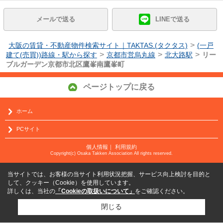
メールで送る
LINEで送る
>
大阪の賃貸・不動産物件検索サイト｜TAKTAS.(タクタス)
(一戸
>
>
>
建て(売買))路線・駅から探す
京都市営烏丸線
北大路駅
リー
ブルガーデン京都市北区鷹峯南鷹峯町
ページトップに戻る
ホーム
PCサイト
個人情報
｜
利用規約
Copyright(c) Osaka Takken Association All rights reserved.
当サイトでは、お客様の当サイト利用状況把握、サービス向上検討を目的と
して、クッキー（Cookie）を使用しています。
詳しくは、当社の
「Cookieの取扱いについて」
をご確認ください。
閉じる