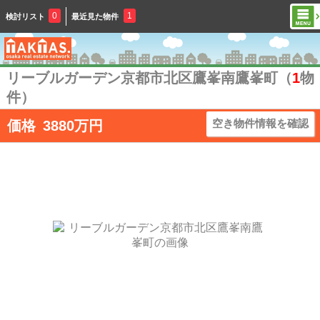
0
1
検討リスト
最近見た物件
リーブルガーデン京都市北区鷹峯南鷹峯町（
1
物
件）
空き物件情報を確認
価格
3880万円