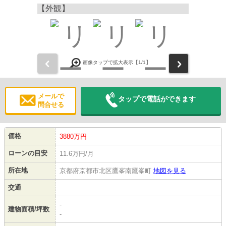
【外観】
前
次
画像タップで拡大表示【
1
/1】
メールで
タップで電話ができます
問合せる
価格
3880万円
ローンの目安
11.6万円/月
所在地
京都府京都市北区鷹峯南鷹峯町
地図を見る
交通
-
建物面積/坪数
-