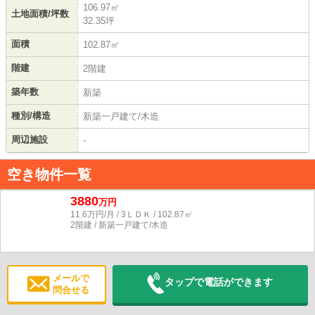
106.97㎡
土地面積/坪数
32.35坪
面積
102.87㎡
階建
2階建
築年数
新築
種別/構造
新築一戸建て/木造
周辺施設
-
空き物件一覧
3880
万円
11.6万円/月 / 3ＬＤＫ / 102.87㎡
2階建 / 新築一戸建て/木造
メールで
タップで電話ができます
問合せる