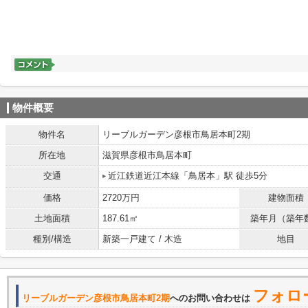
物件概要
物件名
リーブルガーデン彦根市鳥居本町2期
所在地
滋賀県彦根市鳥居本町
交通
近江鉄道近江本線「鳥居本」駅 徒歩5分
価格
2720万円
建物面積
土地面積
187.61㎡
築年月（築年
種別/構造
新築一戸建て / 木造
地目
フォロ
リーブルガーデン彦根市鳥居本町2期
へのお問い合わせは