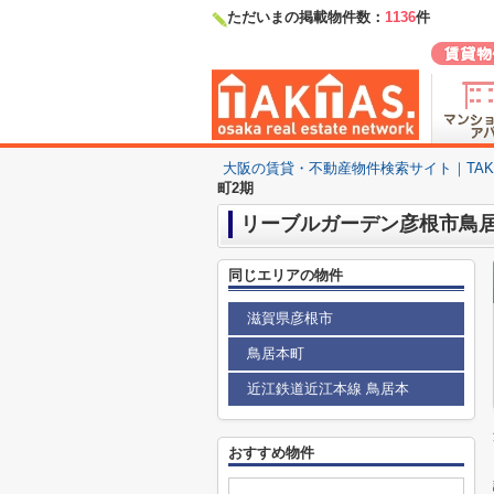
ただいまの掲載物件数：
1136
件
大阪の賃貸・不動産物件検索サイト｜TAKTA
町2期
リーブルガーデン彦根市鳥居
同じエリアの物件
滋賀県彦根市
鳥居本町
近江鉄道近江本線 鳥居本
おすすめ物件