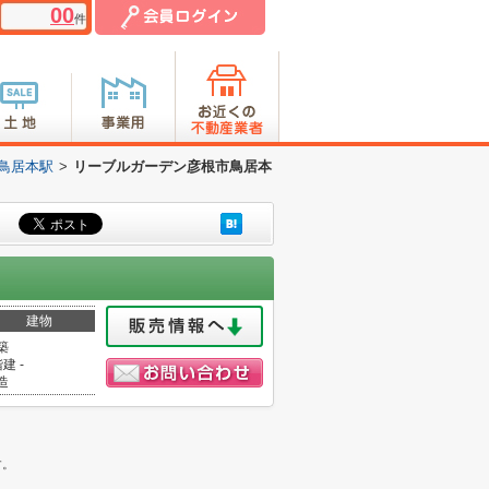
00
件
鳥居本駅
>
リーブルガーデン彦根市鳥居本
建物
築
建 -
造
。
す。