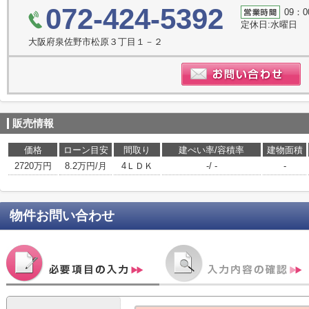
072-424-5392
09：0
定休日:水曜日
大阪府泉佐野市松原３丁目１－２
販売情報
価格
ローン目安
間取り
建ぺい率/容積率
建物面積
2720万円
8.2万円/月
4ＬＤＫ
-/ -
-
物件お問い合わせ