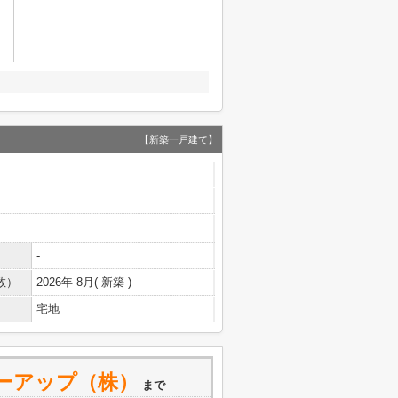
【新築一戸建て】
-
数）
2026年 8月( 新築 )
宅地
ーアップ（株）
まで