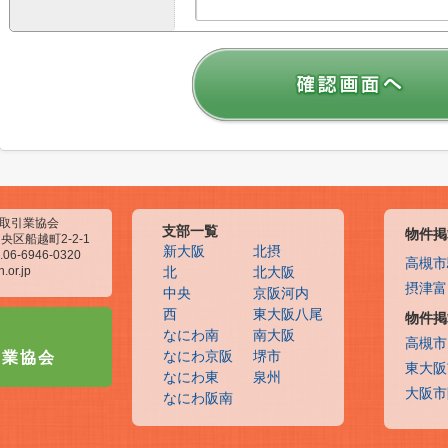
物取引業協会
支部一覧
物件掲
央区船越町2-2-1
新大阪
北摂
.06-6946-0320
高槻市
.or.jp
北
北大阪
摂津富
中央
京阪河内
西
東大阪八尾
物件掲
なにわ南
南大阪
高槻市
引業協会
なにわ京阪
堺市
東大阪
なにわ東
泉州
大阪市
なにわ阪南