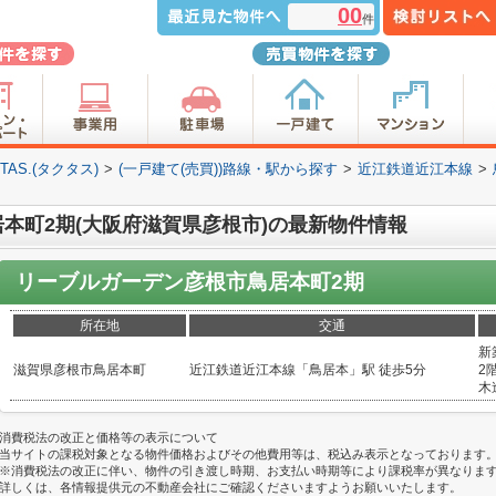
00
件
S.(タクタス)
>
(一戸建て(売買))路線・駅から探す
>
近江鉄道近江本線
>
本町2期(大阪府滋賀県彦根市)の最新物件情報
リーブルガーデン彦根市鳥居本町2期
所在地
交通
新
滋賀県彦根市鳥居本町
近江鉄道近江本線「鳥居本」駅 徒歩5分
2階
木
消費税法の改正と価格等の表示について
当サイトの課税対象となる物件価格およびその他費用等は、税込み表示となっております
※消費税法の改正に伴い、物件の引き渡し時期、お支払い時期等により課税率が異なりま
詳しくは、各情報提供元の不動産会社にご確認くださいますようお願いいたします。