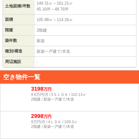
149.31㎡～161.21㎡
土地面積/坪数
45.16坪～48.76坪
面積
105.98㎡～114.26㎡
階建
2階建
築年数
新築
種別/構造
新築一戸建て/木造
周辺施設
-
空き物件一覧
3198
万円
9.6万円/月 / 5ＳＬＤＫ / 110.13㎡
2階建 / 新築一戸建て/木造
2998
万円
9万円/月 / 4ＬＤＫ / 109.3㎡
2階建 / 新築一戸建て/木造