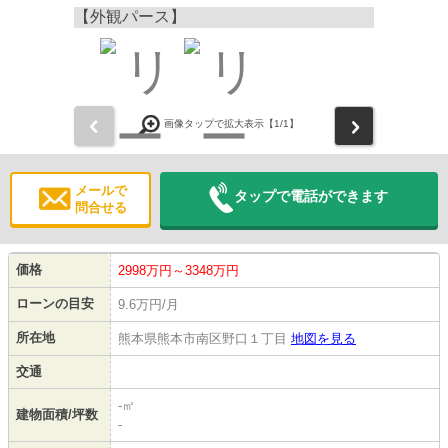
【外観パース】
前
次
画像タップで拡大表示【
1
/1】
メールで
タップで電話ができます
問合せる
価格
2998万円～3348万円
ローンの目安
9.6万円/月
所在地
熊本県熊本市南区野口１丁目
地図を見る
交通
-㎡
建物面積/坪数
-