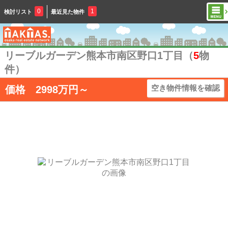
0
1
検討リスト
最近見た物件
リーブルガーデン熊本市南区野口1丁目（
5
物
件）
空き物件情報を確認
価格
2998
万円～