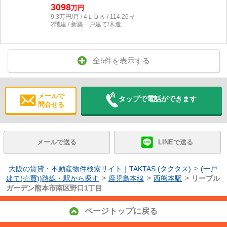
3098
万円
9.3万円/月 / 4ＬＤＫ / 114.26㎡
2階建 / 新築一戸建て/木造
全5件を表示する
メールで
タップで電話ができます
問合せる
メールで送る
LINEで送る
>
大阪の賃貸・不動産物件検索サイト｜TAKTAS.(タクタス)
(一戸
>
>
>
建て(売買))路線・駅から探す
鹿児島本線
西熊本駅
リーブル
ガーデン熊本市南区野口1丁目
ページトップに戻る