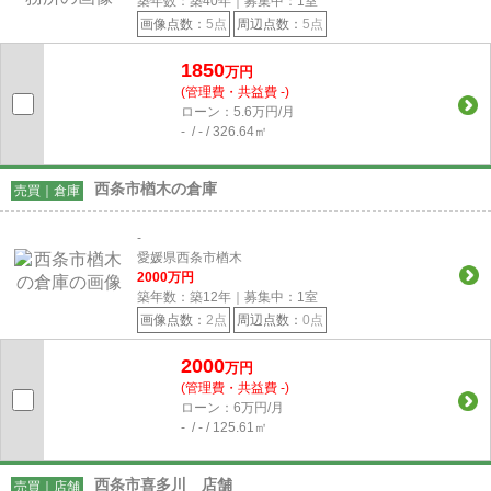
築年数：築40年｜募集中：
1
室
画像点数：
5点
周辺点数：
5点
1850
万円
(管理費・共益費 -)
ローン：5.6万円/月
- / - / 326.64㎡
西条市楢木の倉庫
売買｜倉庫
-
愛媛県西条市楢木
2000
万円
築年数：築12年｜募集中：
1
室
画像点数：
2点
周辺点数：
0点
2000
万円
(管理費・共益費 -)
ローン：6万円/月
- / - / 125.61㎡
西条市喜多川 店舗
売買｜店舗