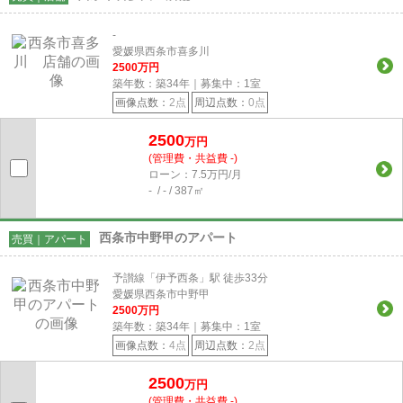
-
愛媛県西条市喜多川
2500
万円
築年数：築34年｜募集中：
1
室
画像点数：
2点
周辺点数：
0点
2500
万円
(管理費・共益費 -)
ローン：7.5万円/月
- / - / 387㎡
西条市中野甲のアパート
売買｜アパート
予讃線「伊予西条」駅 徒歩33分
愛媛県西条市中野甲
2500
万円
築年数：築34年｜募集中：
1
室
画像点数：
4点
周辺点数：
2点
2500
万円
(管理費・共益費 -)