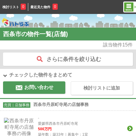
0
0
検討リスト
最近見た物件
西条市の物件一覧(店舗)
該当物件
15
件
さらに条件を絞り込む
チェックした物件をまとめて
お問い合わせ
検討リストに追加
西条市丹原町寺尾の店舗事務
売買｜店舗事務
-
愛媛県西条市丹原町寺尾
500
万円
築年数：築33年｜募集中：
1
室