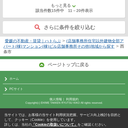
もっと見る
該当件数15件中
11
－
20
件表示
さらに条件を絞り込む
>
愛媛の不動産・賃貸｜ハトらぶ
(店舗事務所住宅以外建物全部ア
>
パート(棟)マンション(棟)ビル店舗事務所その他)地域から探す
西
条市
ページトップに戻る
ホーム
PCサイト
個人情報
｜
利用規約
Copyright(c) EHIME TAKKEN RYUTSU KIKO All rights reserved.
当サイトでは、お客様の当サイト利用状況把握、サービス向上検討を目的と
して、クッキー（Cookie）を使用しています。
詳しくは、当社の
「Cookieの取扱いについて」
をご確認ください。