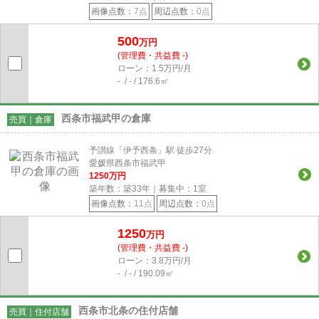
画像点数：
7点
周辺点数：
0点
500
万円
(管理費・共益費 -)
ローン：1.5万円/月
- / - / 176.6㎡
西条市福武甲の倉庫
売買｜倉庫
予讃線「伊予西条」駅 徒歩27分
愛媛県西条市福武甲
1250
万円
築年数：築33年｜募集中：
1
室
画像点数：
11点
周辺点数：
0点
1250
万円
(管理費・共益費 -)
ローン：3.8万円/月
- / - / 190.09㎡
西条市北条の住付店舗
売買｜住付店舗