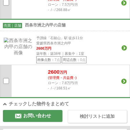
ローン：7.5万円/月
- / - / 268.88㎡
西条市洲之内甲の店舗
売買｜店舗
予讃線「石鎚山」駅 徒歩11分
愛媛県西条市洲之内甲
2600
万円
築年数：築38年｜募集中：
1
室
画像点数：
7点
周辺点数：
0点
2600
万円
(管理費・共益費 -)
ローン：7.8万円/月
- / - / 168.51㎡
チェックした物件をまとめて
お問い合わせ
検討リストに追加