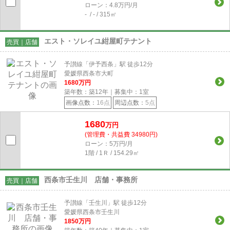
ローン：4.8万円/月
- / - / 315㎡
エスト・ソレイユ紺屋町テナント
売買｜店舗
予讃線「伊予西条」駅 徒歩12分
愛媛県西条市大町
1680
万円
築年数：築12年｜募集中：
1
室
画像点数：
16点
周辺点数：
5点
1680
万円
(管理費・共益費 34980円)
ローン：5万円/月
1階 / 1Ｒ / 154.29㎡
西条市壬生川 店舗・事務所
売買｜店舗
予讃線「壬生川」駅 徒歩12分
愛媛県西条市壬生川
1850
万円