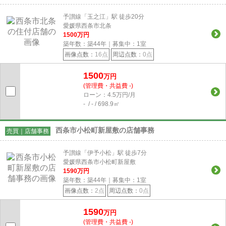
予讃線「玉之江」駅 徒歩20分
愛媛県西条市北条
1500
万円
築年数：築44年｜募集中：
1
室
画像点数：
16点
周辺点数：
0点
1500
万円
(管理費・共益費 -)
ローン：4.5万円/月
- / - / 698.9㎡
西条市小松町新屋敷の店舗事務
売買｜店舗事務
予讃線「伊予小松」駅 徒歩7分
愛媛県西条市小松町新屋敷
1590
万円
築年数：築44年｜募集中：
1
室
画像点数：
2点
周辺点数：
0点
1590
万円
(管理費・共益費 -)