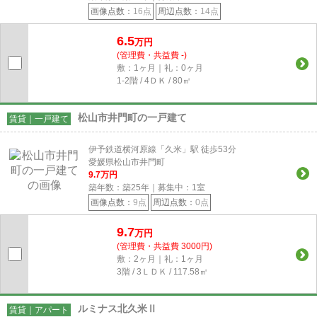
画像点数：
16点
周辺点数：
14点
6.5
万円
(管理費・共益費 -)
敷：1ヶ月｜礼：0ヶ月
1-2階 / 4ＤＫ / 80㎡
松山市井門町の一戸建て
賃貸｜一戸建て
伊予鉄道横河原線「久米」駅 徒歩53分
愛媛県松山市井門町
9.7
万円
築年数：築25年｜募集中：
1
室
画像点数：
9点
周辺点数：
0点
9.7
万円
(管理費・共益費 3000円)
敷：2ヶ月｜礼：1ヶ月
3階 / 3ＬＤＫ / 117.58㎡
ルミナス北久米Ⅱ
賃貸｜アパート