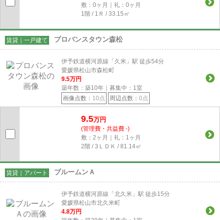
敷：0ヶ月｜礼：0ヶ月
1階 / 1Ｒ / 33.15㎡
プロバンスタウン森松
賃貸｜一戸建て
伊予鉄道横河原線「久米」駅 徒歩54分
愛媛県松山市森松町
9.5
万円
築年数：築10年｜募集中：
1
室
画像点数：
10点
周辺点数：
0点
9.5
万円
(管理費・共益費 -)
敷：2ヶ月｜礼：1ヶ月
2階 / 3ＬＤＫ / 81.14㎡
ブルームンＡ
賃貸｜アパート
伊予鉄道横河原線「北久米」駅 徒歩15分
愛媛県松山市北久米町
4.8
万円