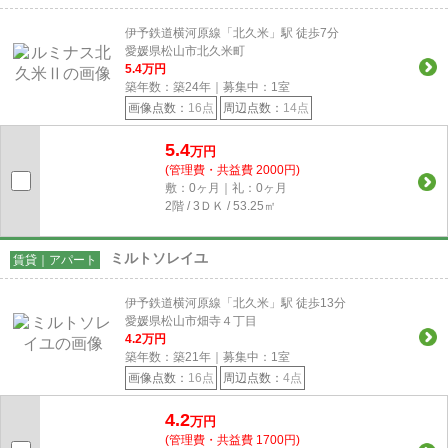
伊予鉄道横河原線「北久米」駅 徒歩7分
愛媛県松山市北久米町
5.4
万円
築年数：築24年｜募集中：
1
室
画像点数：
16点
周辺点数：
14点
5.4
万円
(管理費・共益費 2000円)
敷：0ヶ月｜礼：0ヶ月
2階 / 3ＤＫ / 53.25㎡
ミルトソレイユ
賃貸｜アパート
伊予鉄道横河原線「北久米」駅 徒歩13分
愛媛県松山市畑寺４丁目
4.2
万円
築年数：築21年｜募集中：
1
室
画像点数：
16点
周辺点数：
4点
4.2
万円
(管理費・共益費 1700円)