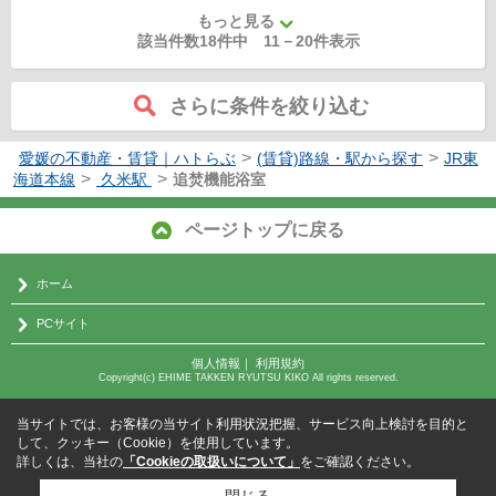
もっと見る
該当件数18件中
11
－
20
件表示
さらに条件を絞り込む
>
>
愛媛の不動産・賃貸｜ハトらぶ
(賃貸)路線・駅から探す
JR東
>
>
海道本線
久米駅
追焚機能浴室
ページトップに戻る
ホーム
PCサイト
個人情報
｜
利用規約
Copyright(c) EHIME TAKKEN RYUTSU KIKO All rights reserved.
当サイトでは、お客様の当サイト利用状況把握、サービス向上検討を目的と
して、クッキー（Cookie）を使用しています。
詳しくは、当社の
「Cookieの取扱いについて」
をご確認ください。