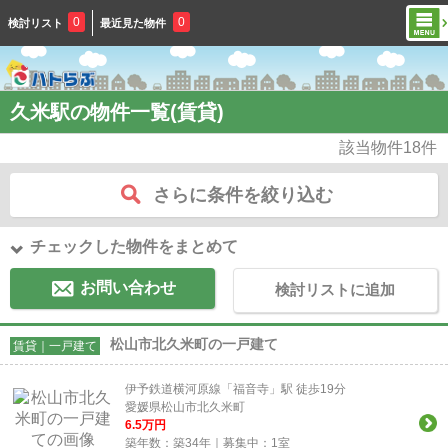
0
0
検討リスト
最近見た物件
久米駅の物件一覧(賃貸)
該当物件
18
件
さらに条件を絞り込む
チェックした物件をまとめて
お問い合わせ
検討リストに追加
松山市北久米町の一戸建て
賃貸｜一戸建て
伊予鉄道横河原線「福音寺」駅 徒歩19分
愛媛県松山市北久米町
6.5
万円
築年数：築34年｜募集中：
1
室