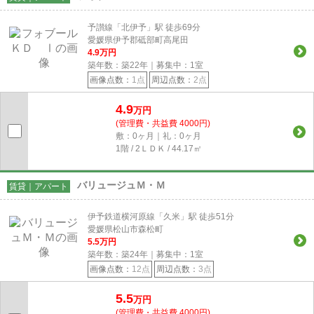
予讃線「北伊予」駅 徒歩69分
愛媛県伊予郡砥部町高尾田
4.9
万円
築年数：築22年｜募集中：
1
室
画像点数：
1点
周辺点数：
2点
4.9
万円
(管理費・共益費 4000円)
敷：0ヶ月｜礼：0ヶ月
1階 / 2ＬＤＫ / 44.17㎡
バリュージュＭ・Ｍ
賃貸｜アパート
伊予鉄道横河原線「久米」駅 徒歩51分
愛媛県松山市森松町
5.5
万円
築年数：築24年｜募集中：
1
室
画像点数：
12点
周辺点数：
3点
5.5
万円
(管理費・共益費 4000円)