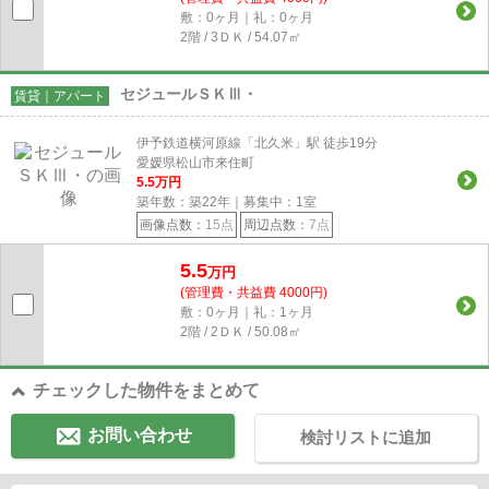
敷：0ヶ月｜礼：0ヶ月
2階 / 3ＤＫ / 54.07㎡
セジュールＳＫⅢ・
賃貸｜アパート
伊予鉄道横河原線「北久米」駅 徒歩19分
愛媛県松山市来住町
5.5
万円
築年数：築22年｜募集中：
1
室
画像点数：
15点
周辺点数：
7点
5.5
万円
(管理費・共益費 4000円)
敷：0ヶ月｜礼：1ヶ月
2階 / 2ＤＫ / 50.08㎡
チェックした物件をまとめて
お問い合わせ
検討リストに追加