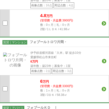
築年数：築20年｜募集中：
1
室
画像点数：
16点
周辺点数：
4点
4.8
万円
(管理費・共益費 3900円)
敷：0ヶ月｜礼：0ヶ月
2階 / 1ＬＤＫ / 41.98㎡
フォブールトロワ片岡・
賃貸｜マンション
伊予鉄道横河原線「久米」駅 徒歩10分
愛媛県松山市来住町
6
万円
築年数：築23年｜募集中：
1
室
画像点数：
2点
周辺点数：
3点
6
万円
(管理費・共益費 3300円)
敷：1ヶ月｜礼：0ヶ月
3階 / 3ＤＫ / 58.38㎡
フォブールＫＤ Ⅰ
賃貸｜アパート