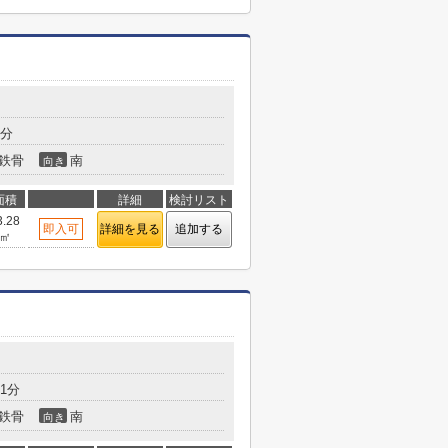
5分
鉄骨
南
向き
面積
詳細
検討リスト
3.28
即入可
詳細を見る
追加する
㎡
1分
鉄骨
南
向き