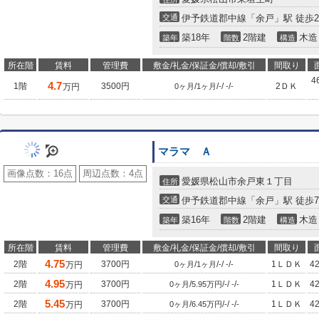
交通
伊予鉄道郡中線「余戸」駅 徒歩2
築18年
2階建
木造
築年
階数
構造
所在階
賃料
管理費
敷金/礼金/保証金/償却/敷引
間取り
4
4.7
1階
3500円
/
/
/
/
2ＤＫ
万円
0ヶ月
1ヶ月
-
-
-
マラマ Ａ
画像点数：
16点
周辺点数：
4点
愛媛県松山市余戸東１丁目
住所
交通
伊予鉄道郡中線「余戸」駅 徒歩
築16年
2階建
木造
築年
階数
構造
所在階
賃料
管理費
敷金/礼金/保証金/償却/敷引
間取り
4.75
2階
3700円
/
/
/
/
1ＬＤＫ
4
万円
0ヶ月
1ヶ月
-
-
-
4.95
2階
3700円
/
/
/
/
1ＬＤＫ
4
万円
0ヶ月
5.95万円
-
-
-
5.45
2階
3700円
/
/
/
/
1ＬＤＫ
4
万円
0ヶ月
6.45万円
-
-
-