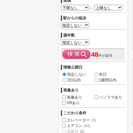
面積
～
駅からの徒歩
築年数
48
件が該当
情報公開日
指定しない
本日
3日以内
1週間以内
画像あり
画像あり
パノラマあり
VRあり
こだわり条件
エレベーター
(3)
エアコン
(44)
床暖房
(0)