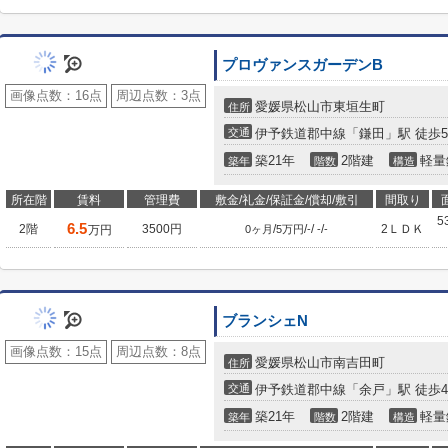
プロヴァンスガーデンB
画像点数：
16点
周辺点数：
3点
愛媛県松山市東垣生町
住所
交通
伊予鉄道郡中線「鎌田」駅 徒歩
築21年
2階建
軽量
築年
階数
構造
所在階
賃料
管理費
敷金/礼金/保証金/償却/敷引
間取り
5
6.5
2階
3500円
/
/
/
/
2ＬＤＫ
万円
0ヶ月
5万円
-
-
-
ブランシェN
画像点数：
15点
周辺点数：
8点
愛媛県松山市南吉田町
住所
交通
伊予鉄道郡中線「余戸」駅 徒歩4
築21年
2階建
軽量
築年
階数
構造