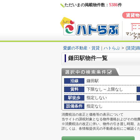
ただいまの掲載物件数：
5386
件
愛媛の不動産・賃貸｜ハトらぶ
>
(賃貸)
鎌田駅物件一覧
沿線
鎌田駅
賃料
下限なし～上限なし
駅徒歩
指定しない
設備条件
指定なし
消費税法の改正と価格等の表示について
当サイトの課税対象となる物件価格およびその他
※消費税法の改正に伴い、物件の引き渡し時期、
詳しくは、各情報提供元の不動産会社にご確認く