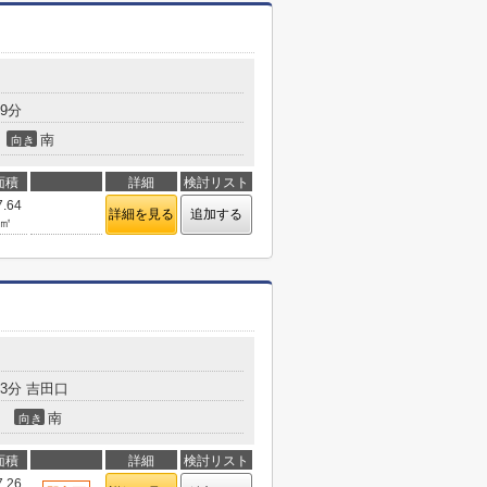
9分
南
向き
面積
詳細
検討リスト
7.64
詳細を見る
追加する
㎡
3分 吉田口
南
向き
面積
詳細
検討リスト
7.26