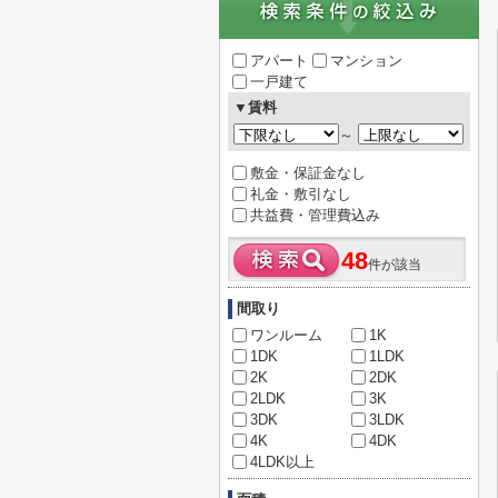
アパート
マンション
一戸建て
▼賃料
～
敷金・保証金なし
礼金・敷引なし
共益費・管理費込み
48
件が該当
間取り
ワンルーム
1K
1DK
1LDK
2K
2DK
2LDK
3K
3DK
3LDK
4K
4DK
4LDK以上