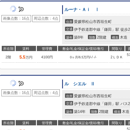
ルーナ・Ａｉ Ⅰ
画像点数：
16点
周辺点数：
4点
愛媛県松山市西垣生町
住所
交通
伊予鉄道郡中線「鎌田」駅 徒歩2
築8年
2階建
木造
築年
階数
構造
所在階
賃料
管理費
敷金/礼金/保証金/償却/敷引
間取り
5
5.5
2階
4100円
/
/
/
/
2ＬＤＫ
万円
0ヶ月
6.5万円
-
-
-
ル シエル Ⅱ
画像点数：
16点
周辺点数：
4点
愛媛県松山市西垣生町
住所
交通
伊予鉄道郡中線「鎌田」駅 バス2
築14年
2階建
木造
築年
階数
構造
所在階
賃料
管理費
敷金/礼金/保証金/償却/敷引
間取り
5