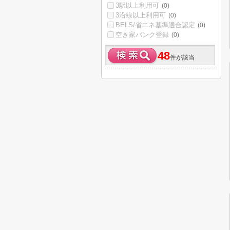
3駅以上利用可
(0)
3沿線以上利用可
(0)
BELS/省エネ基準適合認定
(0)
空き家バンク登録
(0)
48
件が該当