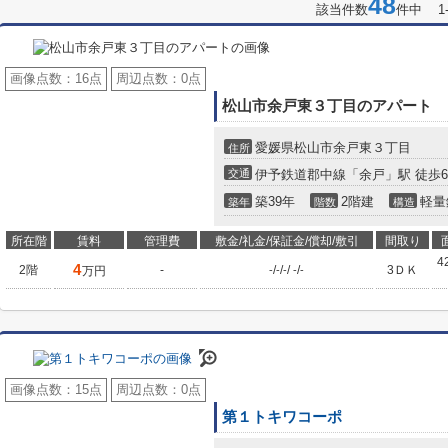
48
該当件数
件中 1
画像点数：
16点
周辺点数：
0点
松山市余戸東３丁目のアパート
愛媛県松山市余戸東３丁目
住所
交通
伊予鉄道郡中線「余戸」駅 徒歩
築39年
2階建
軽量
築年
階数
構造
所在階
賃料
管理費
敷金/礼金/保証金/償却/敷引
間取り
4
4
2階
-
/
/
/
/
3ＤＫ
万円
-
-
-
-
-
画像点数：
15点
周辺点数：
0点
第１トキワコーポ