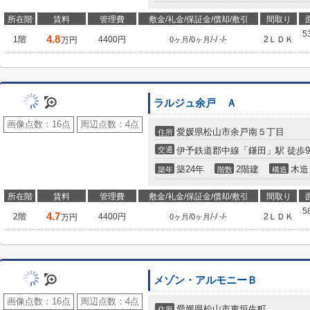
所在階
賃料
管理費
敷金/礼金/保証金/償却/敷引
間取り
5
4.8
1階
4400円
/
/
/
/
2ＬＤＫ
万円
0ヶ月
0ヶ月
-
-
-
ラルジュ余戸 Ａ
画像点数：
16点
周辺点数：
4点
愛媛県松山市余戸南５丁目
住所
交通
伊予鉄道郡中線「鎌田」駅 徒歩
築24年
2階建
木造
築年
階数
構造
所在階
賃料
管理費
敷金/礼金/保証金/償却/敷引
間取り
5
4.7
2階
4400円
/
/
/
/
2ＬＤＫ
万円
0ヶ月
0ヶ月
-
-
-
メゾン・アルモニーＢ
画像点数：
16点
周辺点数：
4点
愛媛県松山市東垣生町
住所