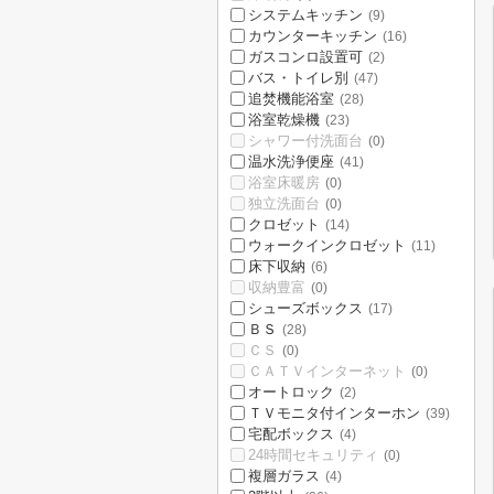
システムキッチン
(9)
カウンターキッチン
(16)
ガスコンロ設置可
(2)
バス・トイレ別
(47)
追焚機能浴室
(28)
浴室乾燥機
(23)
シャワー付洗面台
(0)
温水洗浄便座
(41)
浴室床暖房
(0)
独立洗面台
(0)
クロゼット
(14)
ウォークインクロゼット
(11)
床下収納
(6)
収納豊富
(0)
シューズボックス
(17)
ＢＳ
(28)
ＣＳ
(0)
ＣＡＴＶインターネット
(0)
オートロック
(2)
ＴＶモニタ付インターホン
(39)
宅配ボックス
(4)
24時間セキュリティ
(0)
複層ガラス
(4)