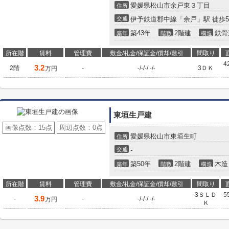
愛媛県松山市余戸東３丁目
住所
交通
伊予鉄道郡中線「余戸」駅 徒歩
築43年
2階建
鉄骨
築年
階数
構造
所在階
賃料
管理費
敷金/礼金/保証金/償却/敷引
間取り
4
3.2
2階
-
/
/
/
/
3ＤＫ
万円
-
-
-
-
-
東垣生戸建
画像点数：
15点
周辺点数：
0点
愛媛県松山市東垣生町
住所
交通
-
築50年
2階建
木造
築年
階数
構造
所在階
賃料
管理費
敷金/礼金/保証金/償却/敷引
間取り
3ＳＬＤ
5
3.9
-
-
/
/
/
/
万円
-
-
-
-
-
Ｋ