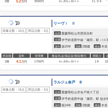
5.2
2階
3500円
/
/
/
/
2ＬＤＫ
万円
0ヶ月
1ヶ月
-
-
-
リーヴｉ Ⅱ
画像点数：
16点
周辺点数：
4点
愛媛県松山市西垣生町
住所
交通
伊予鉄道郡中線「鎌田」駅 バス3
築20年
2階建
木造
築年
階数
構造
所在階
賃料
管理費
敷金/礼金/保証金/償却/敷引
間取り
4.1
1階
1700円
/
/
/
/
1Ｒ
3
万円
0ヶ月
0ヶ月
-
-
-
ラルジュ余戸 Ｂ
画像点数：
16点
周辺点数：
4点
愛媛県松山市余戸南５丁目
住所
交通
伊予鉄道郡中線「鎌田」駅 徒歩
築24年
2階建
木造
築年
階数
構造