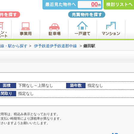
00
件
路線・駅から探す
>
伊予鉄道伊予鉄道郡中線
>
鎌田駅
面積
下限なし～上限なし
築年数
指定なし
間取り
指定なし
費用等は、税込み表示となっております。
お支払い時期等により課税率が異なります。
ださいますようお願いいたします。