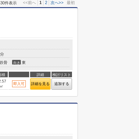
<<前へ
1
2
次へ>>
最初
-30件表示
6分
鉄骨
東
向き
面積
詳細
検討リスト
2.57
即入可
詳細を見る
追加する
㎡