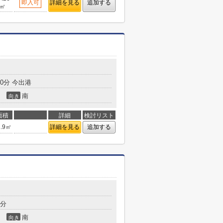
即入可
詳細を見る
追加する
㎡
0分 今出港
南
向き
面積
詳細
検討リスト
2.9㎡
詳細を見る
追加する
9分
南
向き