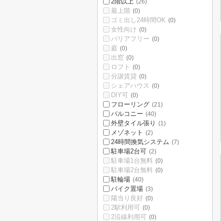
2階以上
(26)
最上階
(0)
ゴミ出し24時間OK
(0)
女性向け
(0)
バリアフリー
(0)
庭
(0)
出窓
(0)
ロフト
(0)
分譲賃貸
(0)
シェアハウス
(0)
DIY可
(0)
フローリング
(21)
バルコニー
(40)
外壁タイル張り
(1)
メゾネット
(2)
24時間換気システム
(7)
駐車場2台可
(2)
駐車場1台無料
(0)
駐車場2台無料
(0)
駐輪場
(40)
バイク置場
(3)
陽当り良好
(0)
2駅利用可
(0)
2沿線利用可
(0)