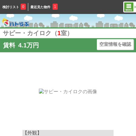
0
1
検討リスト
最近見た物件
サピー・カイロク（
1
室）
空室情報を確認
賃料
4.1万円
【外観】