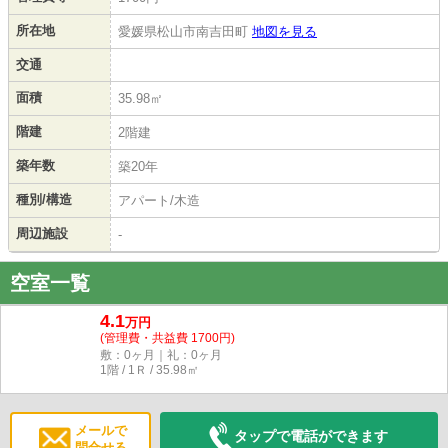
所在地
愛媛県松山市南吉田町
地図を見る
交通
面積
35.98㎡
階建
2階建
築年数
築20年
種別/構造
アパート/木造
周辺施設
-
空室一覧
4.1
万円
(管理費・共益費 1700円)
敷：0ヶ月｜礼：0ヶ月
1階 / 1Ｒ / 35.98㎡
メールで
タップで電話ができます
問合せる