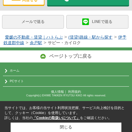
メールで送る
LINEで送る
>
>
愛媛の不動産・賃貸｜ハトらぶ
(賃貸)路線・駅から探す
伊予
>
>
鉄道郡中線
余戸駅
サピー・カイロク
ページトップに戻る
ホーム
PCサイト
個人情報
｜
利用規約
Copyright(c) EHIME TAKKEN RYUTSU KIKO All rights reserved.
当サイトでは、お客様の当サイト利用状況把握、サービス向上検討を目的と
して、クッキー（Cookie）を使用しています。
詳しくは、当社の
「Cookieの取扱いについて」
をご確認ください。
閉じる