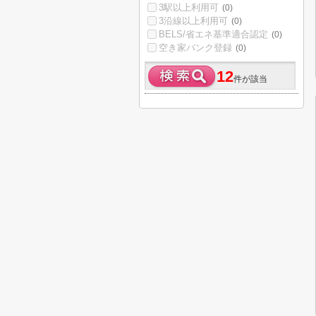
3駅以上利用可
(0)
3沿線以上利用可
(0)
BELS/省エネ基準適合認定
(0)
空き家バンク登録
(0)
12
件が該当