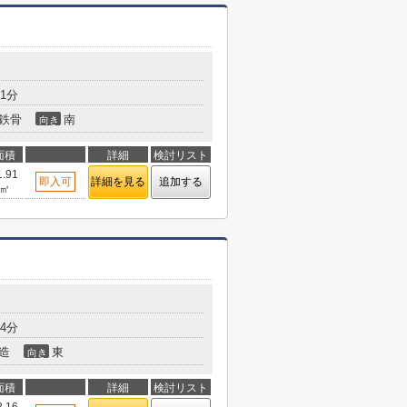
1分
鉄骨
南
向き
面積
詳細
検討リスト
1.91
即入可
詳細を見る
追加する
㎡
4分
造
東
向き
面積
詳細
検討リスト