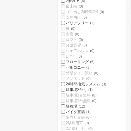
2階以上
(6)
最上階
(0)
ゴミ出し24時間OK
(0)
女性向け
(0)
バリアフリー
(1)
庭
(0)
出窓
(0)
ロフト
(0)
分譲賃貸
(0)
シェアハウス
(0)
DIY可
(0)
フローリング
(5)
バルコニー
(9)
外壁タイル張り
(0)
メゾネット
(0)
24時間換気システム
(3)
駐車場2台可
(1)
駐車場1台無料
(0)
駐車場2台無料
(0)
駐輪場
(12)
バイク置場
(1)
陽当り良好
(0)
2駅利用可
(0)
2沿線利用可
(0)