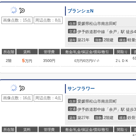
ブランシェN
画像点数：
15点
周辺点数：
8点
愛媛県松山市南吉田町
住所
交通
伊予鉄道郡中線「余戸」駅 徒歩4
築21年
2階建
軽量
築年
階数
構造
所在階
賃料
管理費
敷金/礼金/保証金/償却/敷引
間取り
6
5
2階
3500円
/
/
/
/
2ＬＤＫ
万円
0万円
0万円
-
-
-
サンフラワー
画像点数：
16点
周辺点数：
4点
愛媛県松山市南吉田町
住所
交通
伊予鉄道郡中線「余戸」駅 徒歩3
築27年
2階建
鉄骨
築年
階数
構造
所在階
賃料
管理費
敷金/礼金/保証金/償却/敷引
間取り