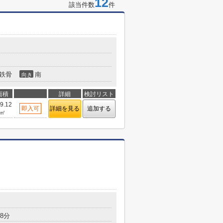
12
該当件数
件
鉄骨
南
向き
面積
詳細
検討リスト
9.12
即入可
詳細を見る
追加する
㎡
8分