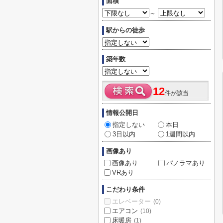
面積
～
駅からの徒歩
築年数
12
件が該当
情報公開日
指定しない
本日
3日以内
1週間以内
画像あり
画像あり
パノラマあり
VRあり
こだわり条件
エレベーター
(0)
エアコン
(10)
床暖房
(1)