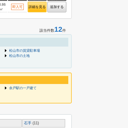
3.86
即入可
詳細を見る
追加する
㎡
12
該当件数
件
松山市の賃貸駐車場
松山市の土地
余戸駅の一戸建て
石手
(11)