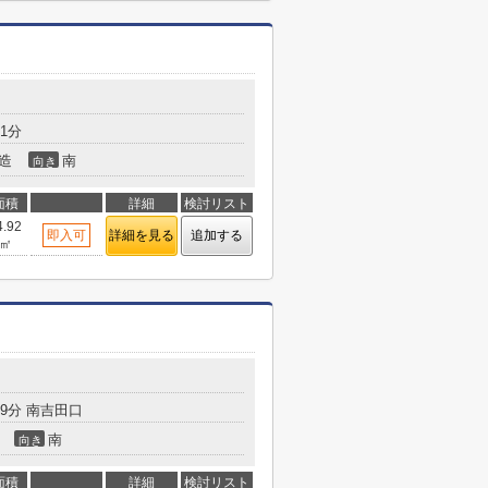
1分
造
南
向き
面積
詳細
検討リスト
4.92
即入可
詳細を見る
追加する
㎡
9分 南吉田口
南
向き
面積
詳細
検討リスト