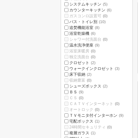
システムキッチン
(5)
カウンターキッチン
(6)
ガスコンロ設置可
(0)
バス・トイレ別
(10)
追焚機能浴室
(8)
浴室乾燥機
(6)
シャワー付洗面台
(0)
温水洗浄便座
(9)
浴室床暖房
(0)
独立洗面台
(0)
クロゼット
(2)
ウォークインクロゼット
(3)
床下収納
(2)
収納豊富
(0)
シューズボックス
(2)
ＢＳ
(9)
ＣＳ
(0)
ＣＡＴＶインターネット
(0)
オートロック
(0)
ＴＶモニタ付インターホン
(9)
宅配ボックス
(1)
24時間セキュリティ
(0)
複層ガラス
(1)