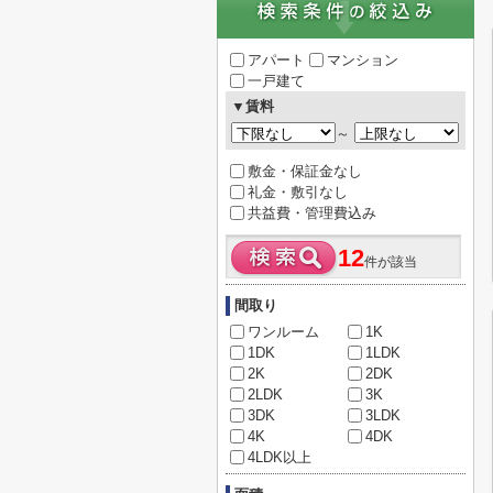
アパート
マンション
一戸建て
▼賃料
～
敷金・保証金なし
礼金・敷引なし
共益費・管理費込み
12
件が該当
間取り
ワンルーム
1K
1DK
1LDK
2K
2DK
2LDK
3K
3DK
3LDK
4K
4DK
4LDK以上