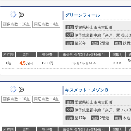
グリーンフィール
画像点数：
16点
周辺点数：
4点
愛媛県松山市南吉田町
住所
交通
伊予鉄道郡中線「余戸」駅 徒歩3
築28年
2階建
鉄骨
築年
階数
構造
所在階
賃料
管理費
敷金/礼金/保証金/償却/敷引
間取り
5
4.5
1階
1900円
/
/
/
/
3ＤＫ
万円
0ヶ月
0ヶ月
-
-
-
キスメット・メゾンＢ
画像点数：
16点
周辺点数：
4点
愛媛県松山市南吉田町
住所
交通
伊予鉄道郡中線「余戸」駅 バス3
築17年
2階建
木造
築年
階数
構造
所在階
賃料
管理費
敷金/礼金/保証金/償却/敷引
間取り