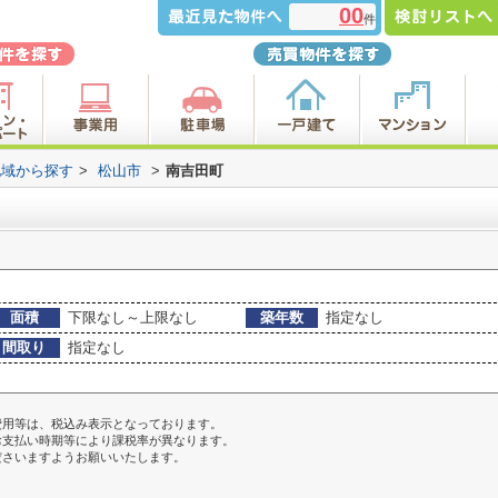
00
件
地域から探す
>
松山市
>
南吉田町
面積
下限なし～上限なし
築年数
指定なし
間取り
指定なし
費用等は、税込み表示となっております。
お支払い時期等により課税率が異なります。
ださいますようお願いいたします。