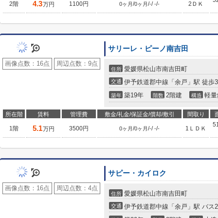
5
4.3
2階
1100円
/
/
/
/
2ＤＫ
万円
0ヶ月
0ヶ月
-
-
-
サリーレ・ピーノ南吉田
画像点数：
16点
周辺点数：
9点
愛媛県松山市南吉田町
住所
交通
伊予鉄道郡中線「余戸」駅 徒歩3
築19年
2階建
軽量
築年
階数
構造
所在階
賃料
管理費
敷金/礼金/保証金/償却/敷引
間取り
5
5.1
1階
3500円
/
/
/
/
1ＬＤＫ
万円
0ヶ月
0ヶ月
-
-
-
サピー・カイロク
画像点数：
16点
周辺点数：
4点
愛媛県松山市南吉田町
住所
交通
伊予鉄道郡中線「余戸」駅 バス2