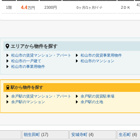
4
4.4
1階
2300円
/
/
/
/
2ＤＫ
万円
0ヶ月
1ヶ月
-
-
-
エリアから物件を探す
松山市の賃貸マンション・アパート
松山市の賃貸事業用物件
松山市の一戸建て
松山市のマンション
松山市の事業用物件
駅から物件を探す
余戸駅の賃貸マンション・アパート
余戸駅の賃貸駐車場
余戸駅のマンション
余戸駅の土地
朝生田町
(17)
安城寺町
(4)
生石町
(4)