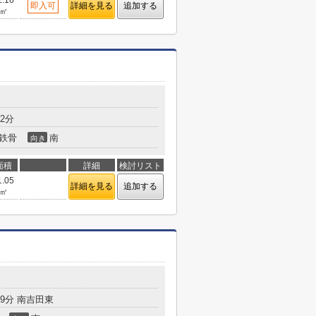
2.16
即入可
詳細を見る
追加する
㎡
2分
鉄骨
南
向き
面積
詳細
検討リスト
1.05
詳細を見る
追加する
㎡
9分 南吉田東