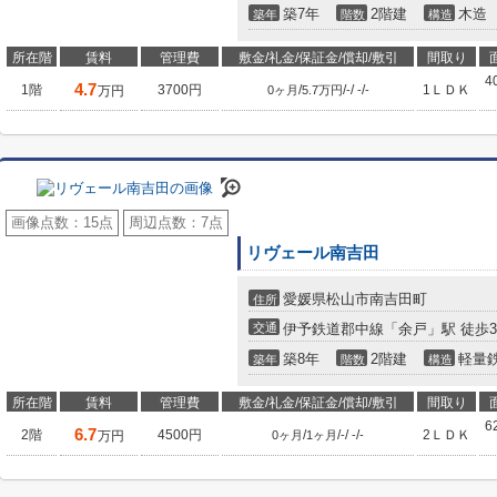
築7年
2階建
木造
築年
階数
構造
所在階
賃料
管理費
敷金/礼金/保証金/償却/敷引
間取り
4
4.7
1階
3700円
/
/
/
/
1ＬＤＫ
万円
0ヶ月
5.7万円
-
-
-
画像点数：
15点
周辺点数：
7点
リヴェール南吉田
愛媛県松山市南吉田町
住所
交通
伊予鉄道郡中線「余戸」駅 徒歩3
築8年
2階建
軽量
築年
階数
構造
所在階
賃料
管理費
敷金/礼金/保証金/償却/敷引
間取り
6
6.7
2階
4500円
/
/
/
/
2ＬＤＫ
万円
0ヶ月
1ヶ月
-
-
-