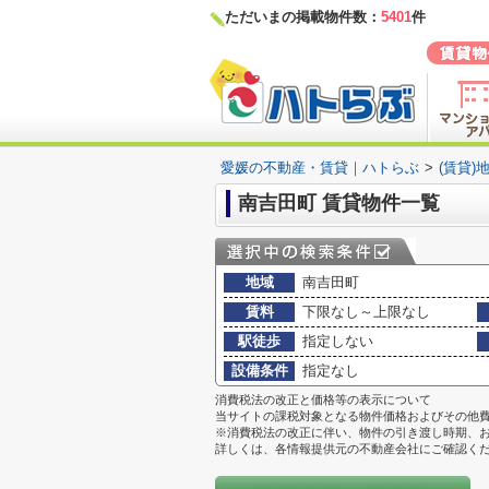
ただいまの掲載物件数：
5401
件
愛媛の不動産・賃貸｜ハトらぶ
>
(賃貸)
南吉田町 賃貸物件一覧
地域
南吉田町
賃料
下限なし～上限なし
駅徒歩
指定しない
設備条件
指定なし
消費税法の改正と価格等の表示について
当サイトの課税対象となる物件価格およびその他
※消費税法の改正に伴い、物件の引き渡し時期、
詳しくは、各情報提供元の不動産会社にご確認く