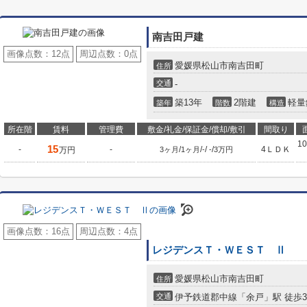
南吉田戸建
画像点数：
12点
周辺点数：
0点
愛媛県松山市南吉田町
住所
交通
-
築13年
2階建
軽量
築年
階数
構造
所在階
賃料
管理費
敷金/礼金/保証金/償却/敷引
間取り
10
15
-
-
/
/
/
/
4ＬＤＫ
万円
3ヶ月
1ヶ月
-
-
3万円
画像点数：
16点
周辺点数：
4点
レジデンスＴ・ＷＥＳＴ Ⅱ
愛媛県松山市南吉田町
住所
交通
伊予鉄道郡中線「余戸」駅 徒歩3