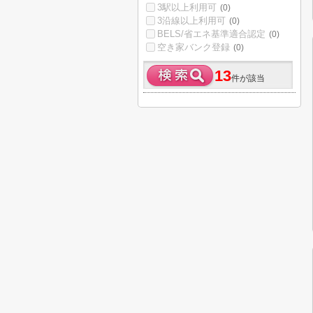
3駅以上利用可
(0)
3沿線以上利用可
(0)
BELS/省エネ基準適合認定
(0)
空き家バンク登録
(0)
13
件が該当