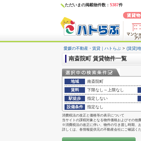
ただいまの掲載物件数：
5387
件
愛媛の不動産・賃貸｜ハトらぶ
>
(賃貸)
南斎院町 賃貸物件一覧
地域
南斎院町
賃料
下限なし～上限なし
駅徒歩
指定しない
設備条件
指定なし
消費税法の改正と価格等の表示について
当サイトの課税対象となる物件価格およびその他
※消費税法の改正に伴い、物件の引き渡し時期、
詳しくは、各情報提供元の不動産会社にご確認く