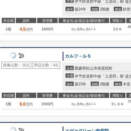
交通
伊予鉄道郡中線「土居田」駅 徒歩
築24年
2階建
鉄骨
築年
階数
構造
所在階
賃料
管理費
敷金/礼金/保証金/償却/敷引
間取り
4
4.5
1階
1800円
/
/
/
/
2ＤＫ
万円
0ヶ月
0ヶ月
-
-
-
カルフ－ルＳ
画像点数：
16点
周辺点数：
4点
愛媛県松山市南斎院町
住所
交通
伊予鉄道郡中線「土居田」駅 徒歩
築23年
2階建
木造
築年
階数
構造
所在階
賃料
管理費
敷金/礼金/保証金/償却/敷引
間取り
7
6.6
1階
2000円
/
/
/
/
3ＬＤＫ
万円
0ヶ月
0ヶ月
-
-
-