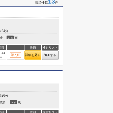
13
該当件数
件
24分
造
南
向き
面積
詳細
検討リスト
1.44
即入可
詳細を見る
追加する
㎡
26分
鉄骨
東
向き
面積
詳細
検討リスト