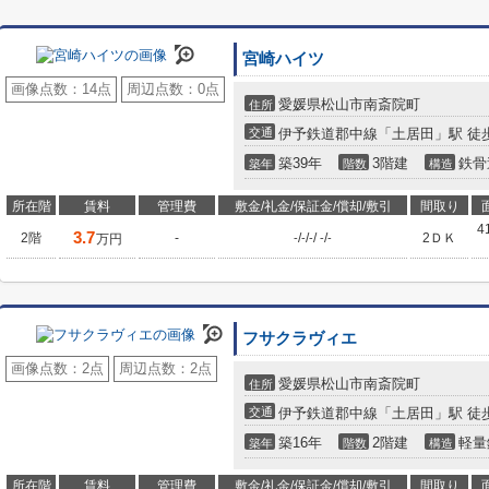
宮崎ハイツ
画像点数：
14点
周辺点数：
0点
愛媛県松山市南斎院町
住所
交通
伊予鉄道郡中線「土居田」駅 徒歩
築39年
3階建
鉄骨
築年
階数
構造
所在階
賃料
管理費
敷金/礼金/保証金/償却/敷引
間取り
4
3.7
2階
-
/
/
/
/
2ＤＫ
万円
-
-
-
-
-
フサクラヴィエ
画像点数：
2点
周辺点数：
2点
愛媛県松山市南斎院町
住所
交通
伊予鉄道郡中線「土居田」駅 徒歩
築16年
2階建
軽量
築年
階数
構造
所在階
賃料
管理費
敷金/礼金/保証金/償却/敷引
間取り