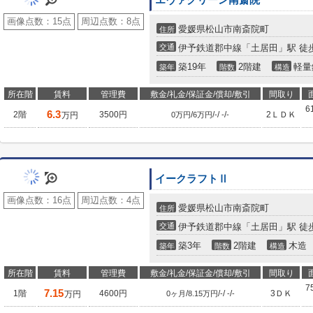
エヴァグリーン南斎院
画像点数：
15点
周辺点数：
8点
愛媛県松山市南斎院町
住所
交通
伊予鉄道郡中線「土居田」駅 徒歩
築19年
2階建
軽量
築年
階数
構造
所在階
賃料
管理費
敷金/礼金/保証金/償却/敷引
間取り
6
6.3
2階
3500円
/
/
/
/
2ＬＤＫ
万円
0万円
6万円
-
-
-
イークラフトⅡ
画像点数：
16点
周辺点数：
4点
愛媛県松山市南斎院町
住所
交通
伊予鉄道郡中線「土居田」駅 徒歩
築3年
2階建
木造
築年
階数
構造
所在階
賃料
管理費
敷金/礼金/保証金/償却/敷引
間取り
7
7.15
1階
4600円
/
/
/
/
3ＤＫ
万円
0ヶ月
8.15万円
-
-
-