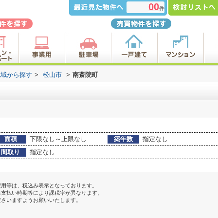
00
件
地域から探す
>
松山市
>
南斎院町
面積
下限なし～上限なし
築年数
指定なし
間取り
指定なし
費用等は、税込み表示となっております。
お支払い時期等により課税率が異なります。
ださいますようお願いいたします。