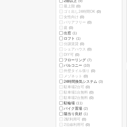
2階以上
(9)
最上階
(0)
ゴミ出し24時間OK
(0)
女性向け
(0)
バリアフリー
(0)
庭
(0)
出窓
(1)
ロフト
(1)
分譲賃貸
(0)
シェアハウス
(0)
DIY可
(0)
フローリング
(7)
バルコニー
(10)
外壁タイル張り
(0)
メゾネット
(0)
24時間換気システム
(3)
駐車場2台可
(0)
駐車場1台無料
(0)
駐車場2台無料
(0)
駐輪場
(11)
バイク置場
(2)
陽当り良好
(1)
2駅利用可
(0)
2沿線利用可
(0)