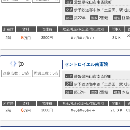
愛媛県松山市南斎院町
住所
交通
伊予鉄道郡中線「土居田」駅 徒歩
築22年
2階建
軽量
築年
階数
構造
所在階
賃料
管理費
敷金/礼金/保証金/償却/敷引
間取り
5
5
2階
3500円
/
/
/
/
3ＤＫ
万円
0ヶ月
0ヶ月
-
-
-
セントロイエル南斎院
画像点数：
14点
周辺点数：
5点
愛媛県松山市南斎院町
住所
交通
伊予鉄道郡中線「土居田」駅 徒歩
築12年
2階建
木造
築年
階数
構造
所在階
賃料
管理費
敷金/礼金/保証金/償却/敷引
間取り
6
2階
3000円
/
/
/
/
2ＬＤＫ
6
万円
0ヶ月
0ヶ月
-
-
-