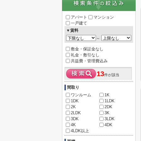
アパート
マンション
一戸建て
▼賃料
～
敷金・保証金なし
礼金・敷引なし
共益費・管理費込み
13
件が該当
間取り
ワンルーム
1K
1DK
1LDK
2K
2DK
2LDK
3K
3DK
3LDK
4K
4DK
4LDK以上