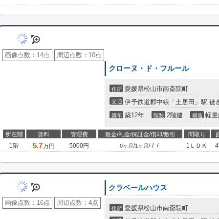
画像点数：
14点
周辺点数：
10点
クローヌ・ド・フルール
愛媛県松山市南斎院町
住所
交通
伊予鉄道郡中線「土居田」駅 徒歩
築12年
2階建
軽量
築年
階数
構造
所在階
賃料
管理費
敷金/礼金/保証金/償却/敷引
間取り
5.7
1階
5000円
/
/
/
/
1ＬＤＫ
万円
0ヶ月
1ヶ月
-
-
-
クラベールハウス
画像点数：
16点
周辺点数：
4点
愛媛県松山市南斎院町
住所