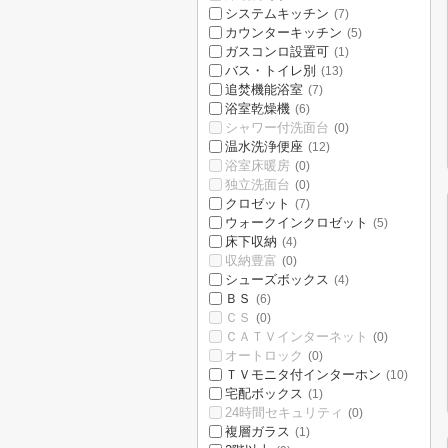
システムキッチン
(7)
カウンターキッチン
(5)
ガスコンロ設置可
(1)
バス・トイレ別
(13)
追焚機能浴室
(7)
浴室乾燥機
(6)
シャワー付洗面台
(0)
温水洗浄便座
(12)
浴室床暖房
(0)
独立洗面台
(0)
クロゼット
(7)
ウォークインクロゼット
(5)
床下収納
(4)
収納豊富
(0)
シューズボックス
(4)
ＢＳ
(6)
ＣＳ
(0)
ＣＡＴＶインターネット
(0)
オートロック
(0)
ＴＶモニタ付インターホン
(10)
宅配ボックス
(1)
24時間セキュリティ
(0)
複層ガラス
(1)