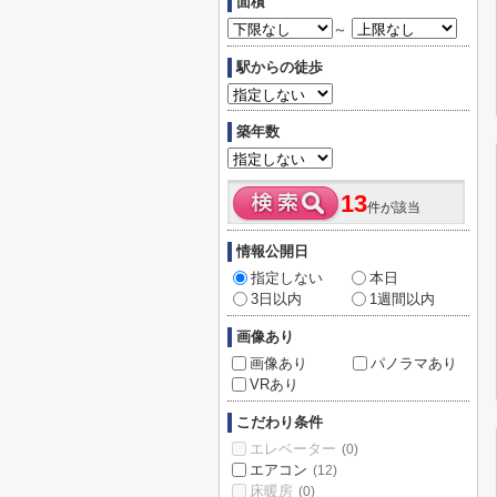
面積
～
駅からの徒歩
築年数
13
件が該当
情報公開日
指定しない
本日
3日以内
1週間以内
画像あり
画像あり
パノラマあり
VRあり
こだわり条件
エレベーター
(0)
エアコン
(12)
床暖房
(0)