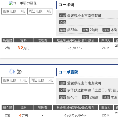
コーポ研
画像点数：
0点
周辺点数：
0点
愛媛県松山市南斎院町
住所
交通
-
築37年
2階建
木造
築年
階数
構造
所在階
賃料
管理費
敷金/礼金/保証金/償却/敷引
間取り
3
3.2
2階
-
/
/
/
/
2ＤＫ
万円
2ヶ月
-
-
-
-
コーポ斎院
画像点数：
13点
周辺点数：
5点
愛媛県松山市南斎院町
住所
交通
伊予鉄道郡中線「土居田」駅 徒歩
築46年
2階建
木造
築年
階数
構造
所在階
賃料
管理費
敷金/礼金/保証金/償却/敷引
間取り
2
4
2階
-
/
/
/
/
2ＤＫ
万円
0ヶ月
0ヶ月
-
-
-