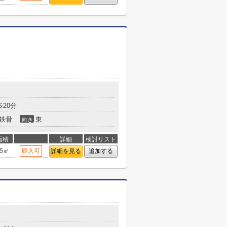
20分
鉄骨
東
向き
面積
詳細
検討リスト
45㎡
即入可
詳細を見る
追加する