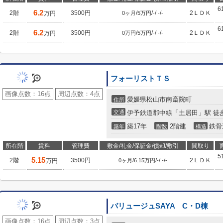
6
6.2
2階
3500円
/
/
/
/
2ＬＤＫ
万円
0ヶ月
5万円
-
-
-
6
6.2
2階
3500円
/
/
/
/
2ＬＤＫ
万円
0万円
5万円
-
-
-
フォーリストＴＳ
画像点数：
16点
周辺点数：
4点
愛媛県松山市南斎院町
住所
交通
伊予鉄道郡中線「土居田」駅 徒歩
築17年
2階建
鉄骨
築年
階数
構造
所在階
賃料
管理費
敷金/礼金/保証金/償却/敷引
間取り
5
5.15
2階
3500円
/
/
/
/
2ＬＤＫ
万円
0ヶ月
6.15万円
-
-
-
バリュージュSAYA C・D棟
画像点数：
16点
周辺点数：
3点