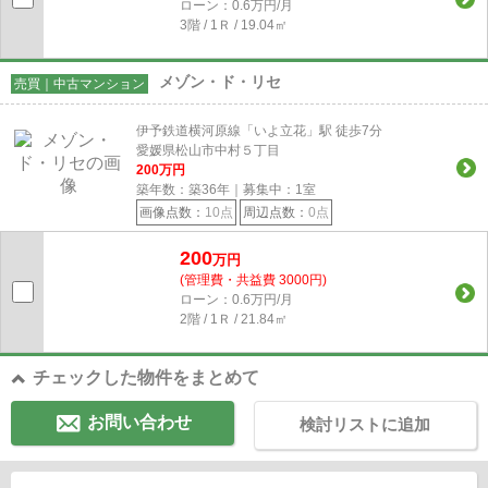
ローン：0.6万円/月
3階 / 1Ｒ / 19.04㎡
メゾン・ド・リセ
売買｜中古マンション
伊予鉄道横河原線「いよ立花」駅 徒歩7分
愛媛県松山市中村５丁目
200
万円
築年数：築36年｜募集中：
1
室
画像点数：
10点
周辺点数：
0点
200
万円
(管理費・共益費 3000円)
ローン：0.6万円/月
2階 / 1Ｒ / 21.84㎡
チェックした物件をまとめて
お問い合わせ
検討リストに追加