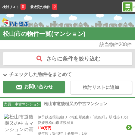
0
0
検討リスト
最近見た物件
松山市の物件一覧(マンション)
該当物件
208
件
さらに条件を絞り込む
チェックした物件をまとめて
お問い合わせ
検討リストに追加
松山市道後樋又の中古マンション
売買｜中古マンション
伊予鉄道環状線(ＪＲ松山駅経由)「鉄砲町」駅 徒歩10分
愛媛県松山市道後樋又
130
万円
築年数：築40年｜募集中：
1
室