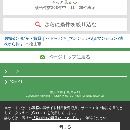
もっと見る
該当件数208件中
11
－
20
件表示
さらに条件を絞り込む
>
愛媛の不動産・賃貸｜ハトらぶ
(マンション投資マンション)地
>
域から探す
松山市
ページトップに戻る
ホーム
PCサイト
個人情報
｜
利用規約
Copyright(c) EHIME TAKKEN RYUTSU KIKO All rights reserved.
当サイトでは、お客様の当サイト利用状況把握、サービス向上検討を目的と
して、クッキー（Cookie）を使用しています。
詳しくは、当社の
「Cookieの取扱いについて」
をご確認ください。
閉じる