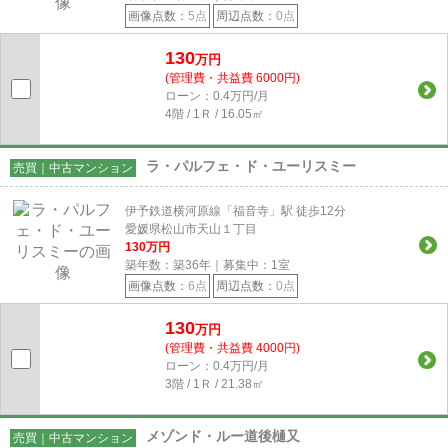
画像点数：
5点
周辺点数：
0点
130
万円
(管理費・共益費 6000円)
ローン：0.4万円/月
4階 / 1Ｒ / 16.05㎡
ラ・パルフェ・ド・ユーリスミー
売買｜中古マンション
伊予鉄道横河原線「福音寺」駅 徒歩12分
愛媛県松山市天山１丁目
130
万円
築年数：築36年｜募集中：
1
室
画像点数：
6点
周辺点数：
0点
130
万円
(管理費・共益費 4000円)
ローン：0.4万円/月
3階 / 1Ｒ / 21.38㎡
メゾンド・ルー道後樋又
売買｜中古マンション