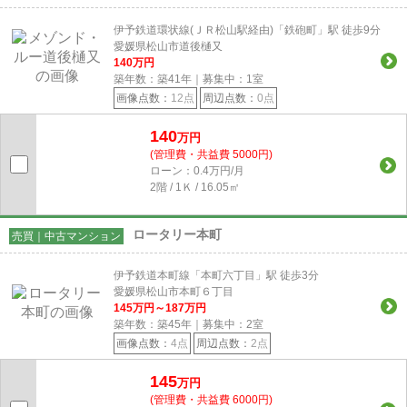
伊予鉄道環状線(ＪＲ松山駅経由)「鉄砲町」駅 徒歩9分
愛媛県松山市道後樋又
140
万円
築年数：築41年｜募集中：
1
室
画像点数：
12点
周辺点数：
0点
140
万円
(管理費・共益費 5000円)
ローン：0.4万円/月
2階 / 1Ｋ / 16.05㎡
ロータリー本町
売買｜中古マンション
伊予鉄道本町線「本町六丁目」駅 徒歩3分
愛媛県松山市本町６丁目
145
万円～
187
万円
築年数：築45年｜募集中：
2
室
画像点数：
4点
周辺点数：
2点
145
万円
(管理費・共益費 6000円)