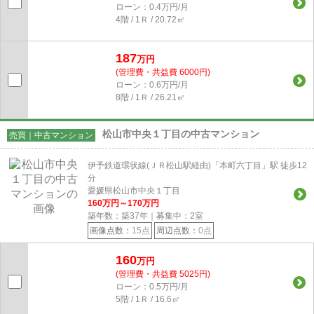
ローン：0.4万円/月
4階 / 1Ｒ / 20.72㎡
187
万円
(管理費・共益費 6000円)
ローン：0.6万円/月
8階 / 1Ｒ / 26.21㎡
松山市中央１丁目の中古マンション
売買｜中古マンション
伊予鉄道環状線(ＪＲ松山駅経由)「本町六丁目」駅 徒歩12
分
愛媛県松山市中央１丁目
160
万円～
170
万円
築年数：築37年｜募集中：
2
室
画像点数：
15点
周辺点数：
0点
160
万円
(管理費・共益費 5025円)
ローン：0.5万円/月
5階 / 1Ｒ / 16.6㎡