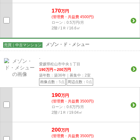
170
万円
(管理費・共益費 4500円)
ローン：0.5万円/月
2階 / 1Ｒ / 16.6㎡
メゾン・ド・メシュー
売買｜中古マンション
-
愛媛県松山市中央１丁目
190
万円～
200
万円
築年数：築36年｜募集中：
2
室
画像点数：
5点
周辺点数：
0点
190
万円
(管理費・共益費 3500円)
ローン：0.6万円/月
2階 / 1Ｒ / 19.04㎡
200
万円
(管理費・共益費 3500円)