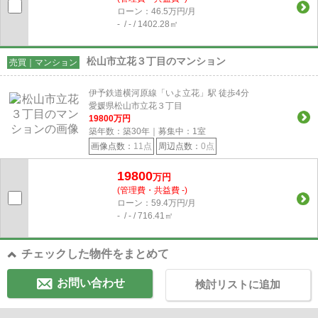
ローン：46.5万円/月
- / - / 1402.28㎡
松山市立花３丁目のマンション
売買｜マンション
伊予鉄道横河原線「いよ立花」駅 徒歩4分
愛媛県松山市立花３丁目
19800
万円
築年数：築30年｜募集中：
1
室
画像点数：
11点
周辺点数：
0点
19800
万円
(管理費・共益費 -)
ローン：59.4万円/月
- / - / 716.41㎡
チェックした物件をまとめて
お問い合わせ
検討リストに追加