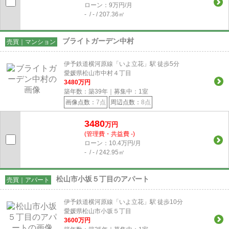
ローン：9万円/月
- / - / 207.36㎡
ブライトガーデン中村
売買｜マンション
伊予鉄道横河原線「いよ立花」駅 徒歩5分
愛媛県松山市中村４丁目
3480
万円
築年数：築39年｜募集中：
1
室
画像点数：
7点
周辺点数：
8点
3480
万円
(管理費・共益費 -)
ローン：10.4万円/月
- / - / 242.95㎡
松山市小坂５丁目のアパート
売買｜アパート
伊予鉄道横河原線「いよ立花」駅 徒歩10分
愛媛県松山市小坂５丁目
3600
万円