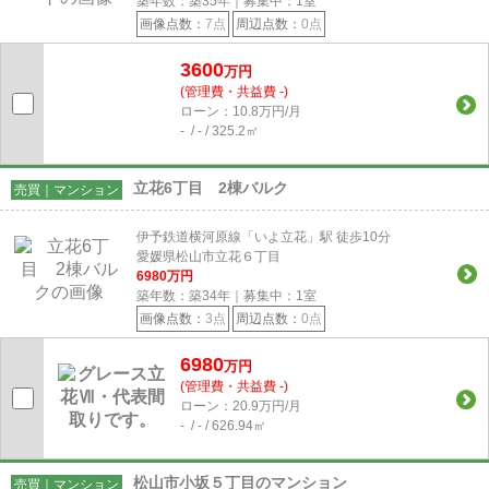
築年数：築35年｜募集中：
1
室
画像点数：
7点
周辺点数：
0点
3600
万円
(管理費・共益費 -)
ローン：10.8万円/月
- / - / 325.2㎡
立花6丁目 2棟バルク
売買｜マンション
伊予鉄道横河原線「いよ立花」駅 徒歩10分
愛媛県松山市立花６丁目
6980
万円
築年数：築34年｜募集中：
1
室
画像点数：
3点
周辺点数：
0点
6980
万円
(管理費・共益費 -)
ローン：20.9万円/月
- / - / 626.94㎡
松山市小坂５丁目のマンション
売買｜マンション