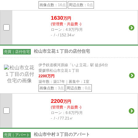
画像点数：
16点
周辺点数：
0点
1630
万円
(管理費・共益費 -)
ローン：4.9万円/月
- / - / 152.34㎡
松山市立花１丁目の店付住宅
売買｜店付住宅
伊予鉄道横河原線「いよ立花」駅 徒歩6分
愛媛県松山市立花１丁目
2200
万円
築年数：築17年｜募集中：
1
室
画像点数：
3点
周辺点数：
0点
2200
万円
(管理費・共益費 -)
ローン：6.6万円/月
- / - / 77.21㎡
松山市中村３丁目のアパート
売買｜アパート