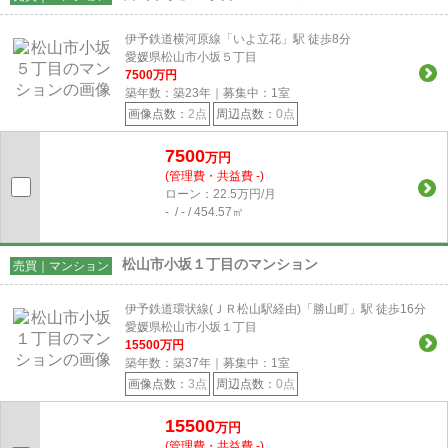
伊予鉄道横河原線「いよ立花」駅 徒歩8分
愛媛県松山市小坂５丁目
7500
万円
築年数：築23年｜募集中：
1
室
画像点数：
2点
周辺点数：
0点
7500
万円
(管理費・共益費 -)
ローン：22.5万円/月
- / - / 454.57㎡
松山市小坂１丁目のマンション
売買｜マンション
伊予鉄道環状線(ＪＲ松山駅経由)「勝山町」駅 徒歩16分
愛媛県松山市小坂１丁目
15500
万円
築年数：築37年｜募集中：
1
室
画像点数：
3点
周辺点数：
0点
15500
万円
(管理費・共益費 -)