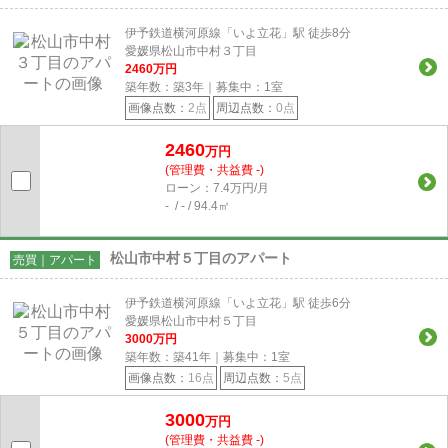
伊予鉄道横河原線「いよ立花」駅 徒歩8分
愛媛県松山市中村３丁目
2460
万円
築年数：築3年｜募集中：
1
室
画像点数：
2点
周辺点数：
0点
2460
万円
(管理費・共益費 -)
ローン：7.4万円/月
- / - / 94.4㎡
松山市中村５丁目のアパート
売買｜アパート
伊予鉄道横河原線「いよ立花」駅 徒歩6分
愛媛県松山市中村５丁目
3000
万円
築年数：築41年｜募集中：
1
室
画像点数：
16点
周辺点数：
5点
3000
万円
(管理費・共益費 -)