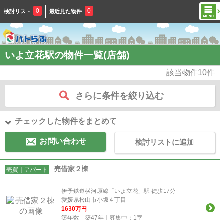
0
0
検討リスト
最近見た物件
いよ立花駅の物件一覧(店舗)
該当物件
10
件
さらに条件を絞り込む
チェックした物件をまとめて
お問い合わせ
検討リストに追加
売借家２棟
売買｜アパート
伊予鉄道横河原線「いよ立花」駅 徒歩17分
愛媛県松山市小坂４丁目
1630
万円
築年数：築47年｜募集中：
1
室