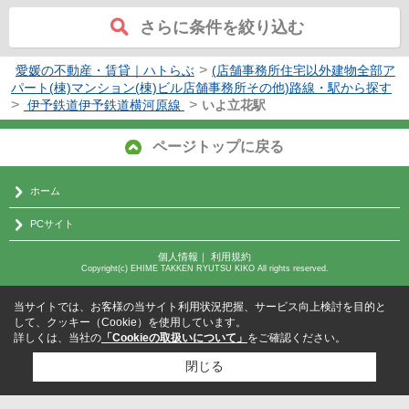
さらに条件を絞り込む
>
愛媛の不動産・賃貸｜ハトらぶ
(店舗事務所住宅以外建物全部ア
パート(棟)マンション(棟)ビル店舗事務所その他)路線・駅から探す
>
>
伊予鉄道伊予鉄道横河原線
いよ立花駅
ページトップに戻る
ホーム
PCサイト
個人情報
｜
利用規約
Copyright(c) EHIME TAKKEN RYUTSU KIKO All rights reserved.
当サイトでは、お客様の当サイト利用状況把握、サービス向上検討を目的と
して、クッキー（Cookie）を使用しています。
詳しくは、当社の
「Cookieの取扱いについて」
をご確認ください。
閉じる