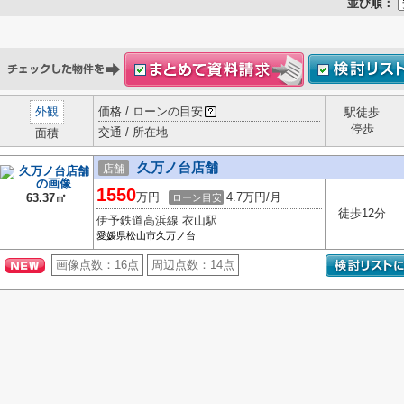
並び順：
外観
価格 / ローンの目安
駅徒歩
停歩
交通 / 所在地
面積
久万ノ台店舗
店舗
1550
万円
4.7万円/月
63.37㎡
ローン目安
徒歩12分
伊予鉄道高浜線 衣山駅
愛媛県松山市久万ノ台
画像点数：
16点
周辺点数：
14点