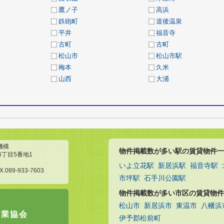
鷹ノ子
高浜
鉄砲町
道後温泉
平井
福音寺
古町
古町
松山市
松山市駅
梅本
久米
山西
大浦
機構
物件掲載数が多い駅の賃貸物件一
6丁目5番地1
いよ立花駅
新居浜駅
福音寺駅
X.089-933-7603
市坪駅
石手川公園駅
物件掲載数が多い市区の賃貸物件
松山市
新居浜市
東温市
八幡浜
引業協会
伊予郡松前町