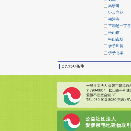
高砂町
いよ立花
梅津寺
平和通一丁目
松山市
松山市駅
伊予和気
伊予北条
こだわり条件
一般社団法人 愛媛宅建流通
〒790-0807 松山市平和通
愛媛不動産会館 3F
TEL.089-913-8080(代表) FA
公益社団法人
愛媛県宅地建物取