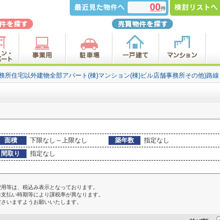
00
件
事務所住宅以外建物全部アパート(棟)マンション(棟)ビル店舗事務所その他)路
面積
下限なし～上限なし
築年数
指定なし
間取り
指定なし
費用等は、税込み表示となっております。
お支払い時期等により課税率が異なります。
ださいますようお願いいたします。