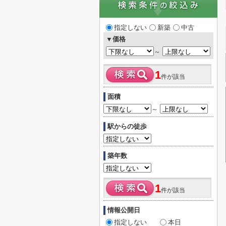
指定しない
新築
中古
▼価格
～
1
件が該当
面積
～
駅からの徒歩
築年数
1
件が該当
情報公開日
指定しない
本日