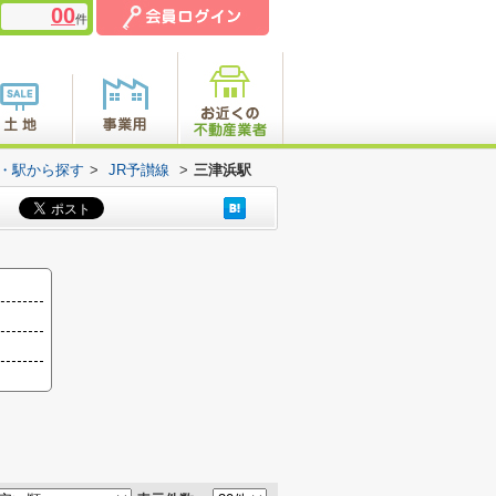
00
件
線・駅から探す
>
JR予讃線
>
三津浜駅