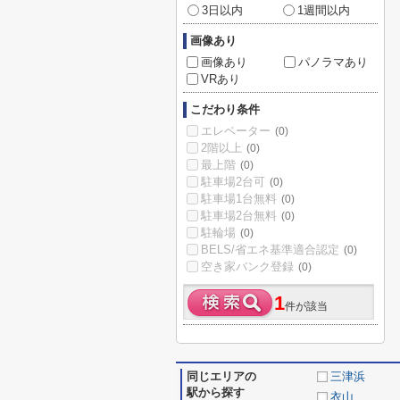
3日以内
1週間以内
画像あり
画像あり
パノラマあり
VRあり
こだわり条件
エレベーター
(0)
2階以上
(0)
最上階
(0)
駐車場2台可
(0)
駐車場1台無料
(0)
駐車場2台無料
(0)
駐輪場
(0)
BELS/省エネ基準適合認定
(0)
空き家バンク登録
(0)
1
件が該当
同じエリアの
三津浜
駅から探す
衣山