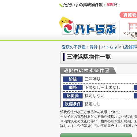
ただいまの掲載物件数：
5351
件
愛媛の不動産・賃貸｜ハトらぶ
>
(店舗
三津浜駅物件一覧
沿線
三津浜駅
価格
下限なし～上限なし
駅徒歩
指定しない
設備条件
指定なし
消費税法の改正と価格等の表示について
当サイトの課税対象となる物件価格およびその他
※消費税法の改正に伴い、物件の引き渡し時期、
詳しくは、各情報提供元の不動産会社にご確認く