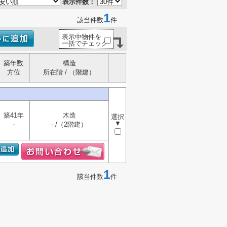
表示件数：
1
該当件数
件
表示中物件を
一括でチェック
築年数
構造
方位
所在階 / （階建）
築41年
木造
選択
▼
-
- /（2階建）
1
該当件数
件