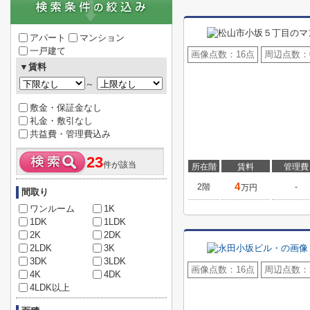
アパート
マンション
一戸建て
画像点数：
16点
周辺点数：
▼賃料
～
敷金・保証金なし
礼金・敷引なし
共益費・管理費込み
23
件が該当
所在階
賃料
管理費
4
2階
-
万円
間取り
ワンルーム
1K
1DK
1LDK
2K
2DK
2LDK
3K
3DK
3LDK
画像点数：
16点
周辺点数：
4K
4DK
4LDK以上