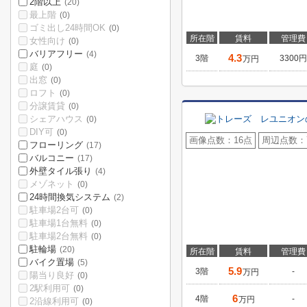
2階以上
(20)
最上階
(0)
ゴミ出し24時間OK
(0)
所在階
賃料
管理費
女性向け
(0)
バリアフリー
(4)
4.3
3階
3300円
万円
庭
(0)
出窓
(0)
ロフト
(0)
分譲賃貸
(0)
シェアハウス
(0)
DIY可
(0)
画像点数：
16点
周辺点数：
フローリング
(17)
バルコニー
(17)
外壁タイル張り
(4)
メゾネット
(0)
24時間換気システム
(2)
駐車場2台可
(0)
駐車場1台無料
(0)
駐車場2台無料
(0)
駐輪場
(20)
所在階
賃料
管理費
バイク置場
(5)
5.9
3階
-
万円
陽当り良好
(0)
2駅利用可
(0)
6
4階
-
万円
2沿線利用可
(0)