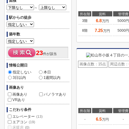
面積
～
所在階
賃料
管理費
駅からの徒歩
6.8
3階
5000円
万円
7.25
8階
5000円
万円
築年数
23
件が該当
画像点数：
15点
周辺点数：
情報公開日
指定しない
本日
3日以内
1週間以内
画像あり
画像あり
パノラマあり
VRあり
こだわり条件
所在階
賃料
管理費
エレベーター
(13)
6.5
-
-
万円
エアコン
(19)
床暖房
(0)