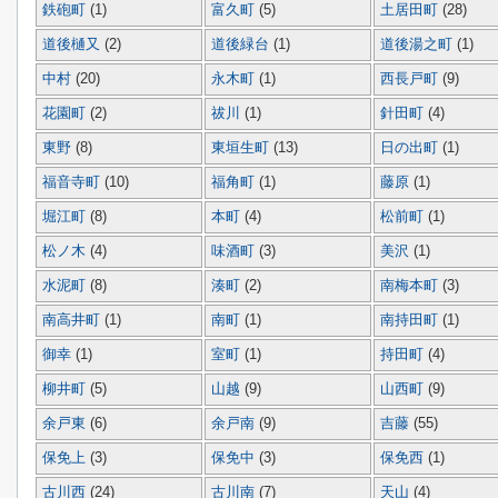
鉄砲町
(1)
富久町
(5)
土居田町
(28)
道後樋又
(2)
道後緑台
(1)
道後湯之町
(1)
中村
(20)
永木町
(1)
西長戸町
(9)
花園町
(2)
祓川
(1)
針田町
(4)
東野
(8)
東垣生町
(13)
日の出町
(1)
福音寺町
(10)
福角町
(1)
藤原
(1)
堀江町
(8)
本町
(4)
松前町
(1)
松ノ木
(4)
味酒町
(3)
美沢
(1)
水泥町
(8)
湊町
(2)
南梅本町
(3)
南高井町
(1)
南町
(1)
南持田町
(1)
御幸
(1)
室町
(1)
持田町
(4)
柳井町
(5)
山越
(9)
山西町
(9)
余戸東
(6)
余戸南
(9)
吉藤
(55)
保免上
(3)
保免中
(3)
保免西
(1)
古川西
(24)
古川南
(7)
天山
(4)