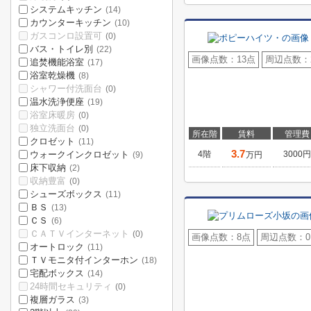
システムキッチン
(14)
カウンターキッチン
(10)
ガスコンロ設置可
(0)
バス・トイレ別
(22)
画像点数：
13点
周辺点数：
追焚機能浴室
(17)
浴室乾燥機
(8)
シャワー付洗面台
(0)
温水洗浄便座
(19)
浴室床暖房
(0)
独立洗面台
(0)
所在階
賃料
管理費
クロゼット
(11)
3.7
ウォークインクロゼット
4階
3000円
万円
(9)
床下収納
(2)
収納豊富
(0)
シューズボックス
(11)
ＢＳ
(13)
ＣＳ
(6)
ＣＡＴＶインターネット
(0)
画像点数：
8点
周辺点数：
オートロック
(11)
ＴＶモニタ付インターホン
(18)
宅配ボックス
(14)
24時間セキュリティ
(0)
複層ガラス
(3)