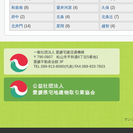
和泉南
(8)
粟井河原
(4)
久保
(2)
府中
(2)
北条
(4)
北条辻
(7)
北井門
(14)
星岡
(9)
越智
(4)
一般社団法人 愛媛宅建流通機構
〒790-0807 松山市平和通6丁目5番地1
愛媛不動産会館 3F
TEL.089-913-8080(代表) FAX.089-933-7603
公益社団法人
愛媛県宅地建物取引業協会
マン