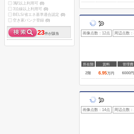
3駅以上利用可
(0)
3沿線以上利用可
(0)
BELS/省エネ基準適合認定
(0)
空き家バンク登録
(0)
23
画像点数：
12点
周辺点数：
件が該当
所在階
賃料
管理費
6.95
2階
6000円
万円
画像点数：
14点
周辺点数：