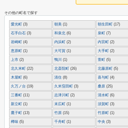
その他の町名で探す
愛光町
(3)
朝美
(1)
朝生田町
(17)
石手白石
(3)
和泉北
(6)
泉町
(7)
岩崎町
(4)
内浜町
(2)
内宮町
(2)
恵原町
(1)
大可賀
(1)
大手町
(2)
上市
(2)
鴨川
(1)
萱町
(5)
北久米町
(22)
北斎院町
(26)
北藤原町
(5)
木屋町
(6)
清住
(8)
喜与町
(4)
久万ノ台
(19)
久米窪田町
(3)
桑原
(25)
三番町
(11)
志津川町
(2)
清水町
(6)
新立町
(1)
末広町
(1)
須賀町
(3)
鷹子町
(13)
竹原
(15)
竹原町
(1)
樽味
(5)
千舟町
(1)
中央
(3)