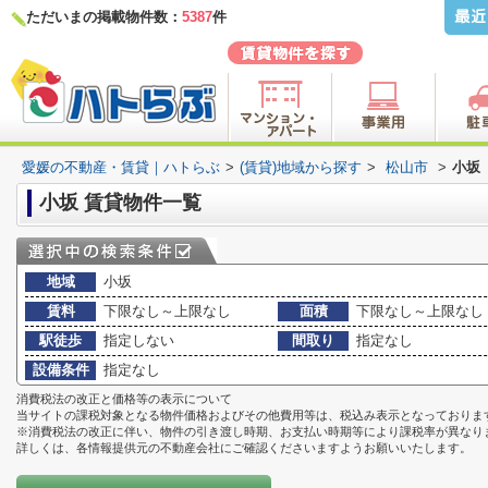
ただいまの掲載物件数：
5387
件
愛媛の不動産・賃貸｜ハトらぶ
>
(賃貸)地域から探す
>
松山市
>
小坂
小坂 賃貸物件一覧
地域
小坂
賃料
下限なし～上限なし
面積
下限なし～上限なし
駅徒歩
指定しない
間取り
指定なし
設備条件
指定なし
消費税法の改正と価格等の表示について
当サイトの課税対象となる物件価格およびその他費用等は、税込み表示となっておりま
※消費税法の改正に伴い、物件の引き渡し時期、お支払い時期等により課税率が異なり
詳しくは、各情報提供元の不動産会社にご確認くださいますようお願いいたします。